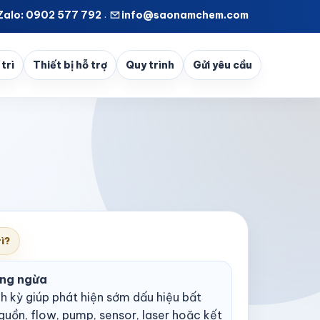
Zalo: 0902 577 792
info@saonamchem.com
·
trì
Thiết bị hỗ trợ
Quy trình
Gửi yêu cầu
rì?
òng ngừa
nh kỳ giúp phát hiện sớm dấu hiệu bất
guồn, flow, pump, sensor, laser hoặc kết