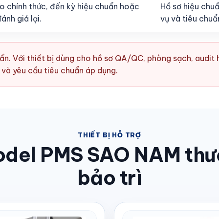
đo chính thức, đến kỳ hiệu chuẩn hoặc
Hồ sơ hiệu chu
ánh giá lại.
vụ và tiêu chuẩ
ẩn. Với thiết bị dùng cho hồ sơ QA/QC, phòng sạch, audit 
 và yêu cầu tiêu chuẩn áp dụng.
THIẾT BỊ HỖ TRỢ
odel PMS SAO NAM thườ
bảo trì