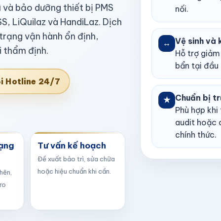
ì và bảo dưỡng thiết bị PMS
nối.
SS, LiQuilaz và HandiLaz. Dịch
trạng vận hành ổn định,
Vệ sinh và 
↔
i thẩm định.
Hỗ trợ giảm 
bẩn tại đầu 
i Hotline 24/7
Chuẩn bị tr
★
Phù hợp khi 
audit hoặc 
chính thức.
hạng
Tư vấn kế hoạch
Đề xuất bảo trì, sửa chữa
hoặc hiệu chuẩn khi cần.
hẽn,
ro