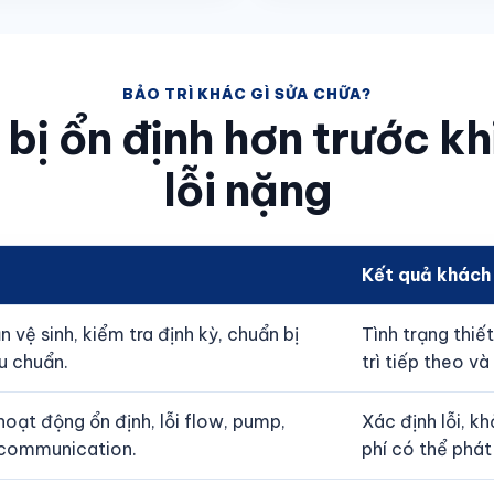
BẢO TRÌ KHÁC GÌ SỬA CHỮA?
 bị ổn định hơn trước kh
lỗi nặng
Kết quả khách
 vệ sinh, kiểm tra định kỳ, chuẩn bị
Tình trạng thiế
u chuẩn.
trì tiếp theo và
 hoạt động ổn định, lỗi flow, pump,
Xác định lỗi, k
c communication.
phí có thể phát 