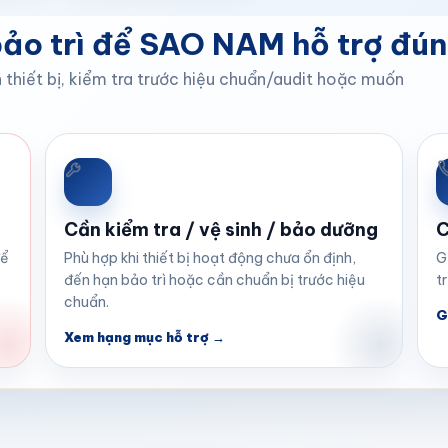
ảo trì để SAO NAM hỗ trợ đú
nh thiết bị, kiểm tra trước hiệu chuẩn/audit hoặc muốn
Cần kiểm tra / vệ sinh / bảo dưỡng
C
để
Phù hợp khi thiết bị hoạt động chưa ổn định,
G
đến hạn bảo trì hoặc cần chuẩn bị trước hiệu
t
chuẩn.
G
Xem hạng mục hỗ trợ →