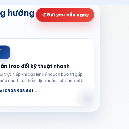
ng hướng
Gửi yêu cầu ngay
ần trao đổi kỹ thuật nhanh
ọi trực tiếp khi cần lên kế hoạch bảo trì gấp
rước audit, tái thẩm định hoặc lịch sản xuất.
ọi 0903 938 641 →