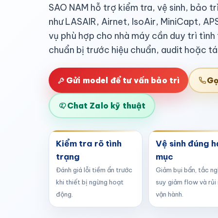
SAO NAM hỗ trợ kiểm tra, vệ sinh, bảo tr
như LASAIR, Airnet, IsoAir, MiniCapt, AP
vụ phù hợp cho nhà máy cần duy trì tình 
chuẩn bị trước hiệu chuẩn, audit hoặc tá
Gửi model để tư vấn bảo trì
Gọ
Chat Zalo kỹ thuật
Kiểm tra rõ tình
Vệ sinh đúng 
trạng
mục
Đánh giá lỗi tiềm ẩn trước
Giảm bụi bẩn, tắc ng
khi thiết bị ngừng hoạt
suy giảm flow và rủi 
động.
vận hành.