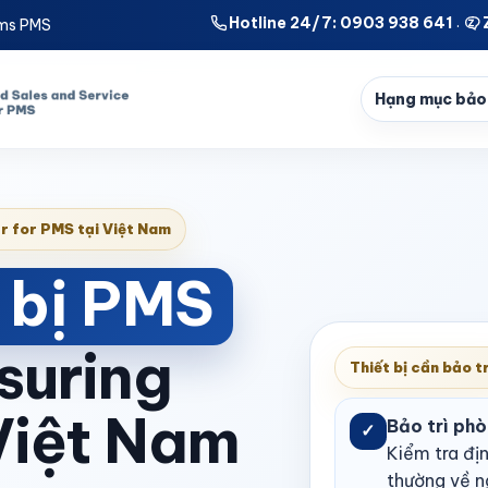
Hotline 24/7: 0903 938 641
tems PMS
·
Hạng mục bảo 
r for PMS tại Việt Nam
t bị PMS
suring
Thiết bị cần bảo t
Việt Nam
Bảo trì ph
✓
Kiểm tra đị
thường về n