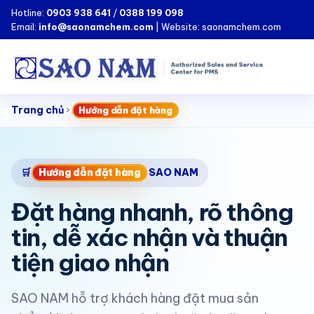
Hotline:
0903 938 641
/
0388 199 098
Email:
info@saonamchem.com
| Website: saonamchem.com
Trang chủ
›
Hướng dẫn đặt hàng
Hướng dẫn đặt hàng
🛒
SAO NAM
Đặt hàng nhanh, rõ thông
tin, dễ xác nhận và thuận
tiện giao nhận
SAO NAM hỗ trợ khách hàng đặt mua sản