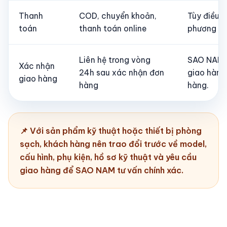
Thanh
COD, chuyển khoản,
Tùy điều k
toán
thanh toán online
phương th
Liên hệ trong vòng
SAO NAM t
Xác nhận
24h sau xác nhận đơn
giao hàng
giao hàng
hàng
hàng.
📌 Với sản phẩm kỹ thuật hoặc thiết bị phòng
sạch, khách hàng nên trao đổi trước về model,
cấu hình, phụ kiện, hồ sơ kỹ thuật và yêu cầu
giao hàng để SAO NAM tư vấn chính xác.