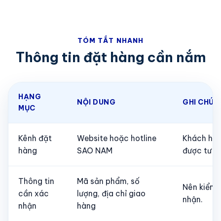
TÓM TẮT NHANH
Thông tin đặt hàng cần nắm
HẠNG
NỘI DUNG
GHI CHÚ
MỤC
Kênh đặt
Website hoặc hotline
Khách hàn
hàng
SAO NAM
được tư v
Thông tin
Mã sản phẩm, số
Nên kiểm t
cần xác
lượng, địa chỉ giao
nhận.
nhận
hàng