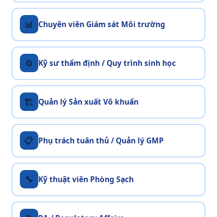
📊
Chuyên viên Giám sát Môi trường
⚙️
Kỹ sư thẩm định / Quy trình sinh học
🏗️
Quản lý Sản xuất Vô khuẩn
📋
Phụ trách tuân thủ / Quản lý GMP
🔧
Kỹ thuật viên Phòng Sạch