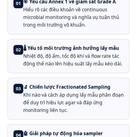
🎯 Yêu cầu Annex 1 về giám sát Grade A
01
Hiểu rõ các điều khoản về continuous
microbial monitoring và nghĩa vụ tuân thủ
trong môi trường vô khuẩn.
🌡️ Yếu tố môi trường ảnh hưởng lấy mẫu
02
Nhiệt độ, độ ẩm, tốc độ khí và flow rate tác
động thế nào lên hiệu suất lấy mẫu kéo dài.
🔬 Chiến lược Fractionated Sampling
03
Khi nào và cách áp dụng lấy mẫu phân đoạn
để duy trì hiệu lực agar và đáp ứng
monitoring liên tục.
🤖 Giải pháp tự động hóa sampler
04