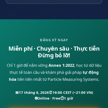
ĐĂNG KÝ NGAY
Miễn phí · Chuyên sâu · Thực tiễn
Đừng bỏ lỡ!
Chỉ 1 giờ để nắm vững
Annex 1:2022
, học từ dữ liệu
thực tế toàn cầu và khám phá giải pháp
tự động
hóa
tiên tiến nhất từ Particle Measuring Systems.
📅
17 tháng 6, 2026
⏰
16:00 CEST (~21:00 VN)
🌐
Online · Free
⏱
1 giờ