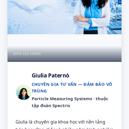
DIỄN GIẢ CHÍNH
Giulia Paternò
CHUYÊN GIA TƯ VẤN — ĐẢM BẢO VÔ
TRÙNG
Particle Measuring Systems · thuộc
tập đoàn Spectris
Giulia là chuyên gia khoa học với nền tảng