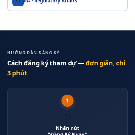
📁
RA / Regulatory Affairs
HƯỚNG DẪN ĐĂNG KÝ
Cách đăng ký tham dự —
đơn giản, chỉ
3 phút
1
🖱️
Nhấn nút
"Đăng Ký Ngay"