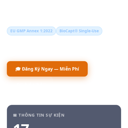
tự động hóa và hướng dẫn xây dựng hồ sơ tuân thủ
GMP.
EU GMP Annex 1:2022
BioCapt® Single-Use
Giám sát liên tục
Grade A Environment
Sản xuất vô trùng
Robotic Sampling
🎓 Đăng Ký Ngay — Miễn Phí
↓ Tìm hiểu thêm
📅 THÔNG TIN SỰ KIỆN