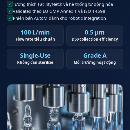
✓
Tương thích FacilityNet® và hệ thống tự động hóa
✓
Validated theo EU GMP Annex 1 và ISO 14698
✓
Phiên bản AutoM dành cho robotic integration
100 L/min
0.5 µm
Flow rate tiêu chuẩn
D50 collection efficiency
Single-Use
Grade A
Không cần sterilize
Môi trường hoạt động