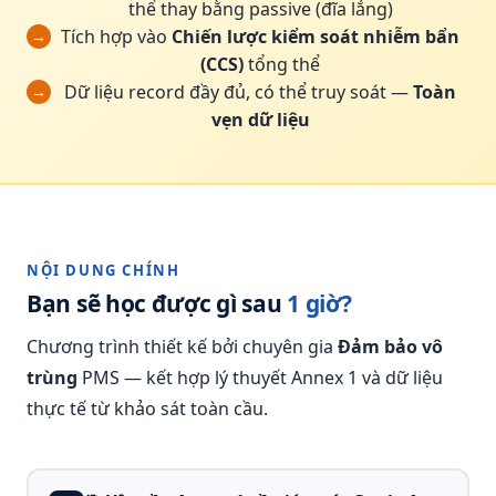
thể thay bằng passive (đĩa lắng)
Tích hợp vào
Chiến lược kiểm soát nhiễm bẩn
→
(CCS)
tổng thể
Dữ liệu record đầy đủ, có thể truy soát —
Toàn
→
vẹn dữ liệu
NỘI DUNG CHÍNH
Bạn sẽ học được gì sau
1 giờ?
Chương trình thiết kế bởi chuyên gia
Đảm bảo vô
trùng
PMS — kết hợp lý thuyết Annex 1 và dữ liệu
thực tế từ khảo sát toàn cầu.