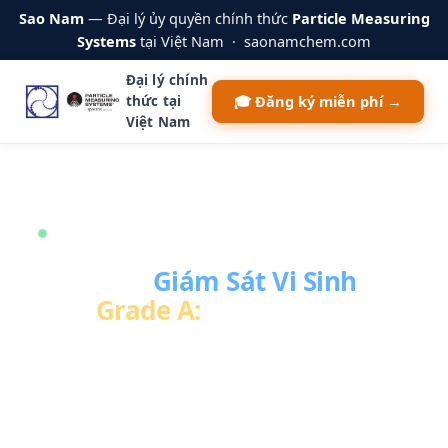
Sao Nam
— Đại lý ủy quyền chính thức
Particle Measuring
Systems
tại Việt Nam · saonamchem.com
Đại lý chính
🎓 Đăng ký miễn phí →
thức tại
Việt Nam
WEBINAR TRỰC TUYẾN MIỄN PHÍ
Nâng Cao
Giám Sát Vi Sinh
Vùng
Grade A:
Giải Pháp & Tự Động Hóa
Tìm hiểu cách triển khai
giám sát vi sinh liên tục
trong môi trường sản xuất vô khuẩn theo
EU GMP
Annex 1:2022
— dữ liệu thực tế toàn cầu, chiến lược