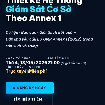
Thiết Kế Hệ Thống
Giám Sát Cơ Sở
Theo Annex 1
Dữ liệu · Báo cáo · Giải thích kết quả —
Đáp ứng yêu cầu EU GMP Annex 1 (2022) trong
sản xuất vô trùng
NGÀY TỔ CHỨC
GIỜ BẮT ĐẦU
Thứ 4, 13/05/2026
21:00
(9 giờ tối tại VN)
HÌNH THỨC
CHI PHÍ
Trực tuyến
Miễn phí
▶ ĐĂNG KÝ NGAY
TÌM HIỂU THÊM ↓