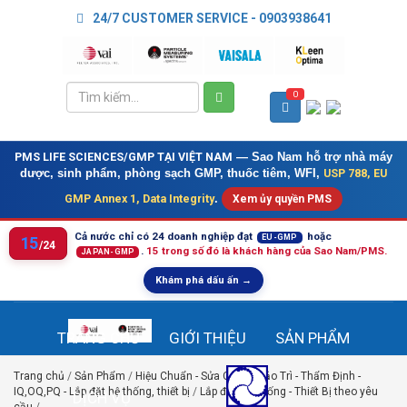
24/7 CUSTOMER SERVICE - 0903938641
0
PMS LIFE SCIENCES/GMP TẠI VIỆT NAM
— Sao Nam hỗ trợ nhà máy
USP 788, EU
dược, sinh phẩm, phòng sạch GMP, thuốc tiêm, WFI,
GMP Annex 1, Data Integrity
.
Xem ủy quyền PMS
Cả nước chỉ có 24 doanh nghiệp đạt
hoặc
EU-GMP
15
/24
.
15 trong số đó là khách hàng của Sao Nam/PMS.
JAPAN-GMP
Khám phá dấu ấn →
TRANG CHỦ
GIỚI THIỆU
SẢN PHẨM
Trang chủ
/
Sản Phẩm
/
Hiệu Chuẩn - Sửa Chữa - Bảo Trì - Thẩm Định -
IQ,OQ,PQ - Lắp đặt hệ thống, thiết bị
/
Lắp đặt Hệ Thống - Thiết Bị theo yêu
DỊCH VỤ