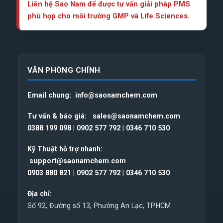
Liên hệ Sao Nam để được tư vấn giải pháp PMS
phù hợp cho môi trường GMP và Life Sciences.
VĂN PHÒNG CHÍNH
Email chung:
info@saonamchem.com
Tư vấn & báo giá:
sales@saonamchem.com
0388 199 098
|
0902 577 792
|
0346 710 530
Kỹ Thuật hỗ trợ nhanh:
support@saonamchem.com
0
903 880 821
|
0902 577 792
|
0346 710 530
Địa chỉ:
Số 92, Đường số 13, Phường An Lạc, TP.HCM