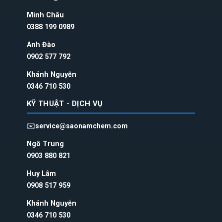
Minh Châu
0388 199 098
9
Anh Đào
0902 577 792
Khánh Nguyễn
0346 710 530
KỸ THUẬT - DỊCH VỤ
✉️
service@saonamchem.com
Ngô Trung
0
903 880 821
Huy Lâm
0908 517 959
Khánh Nguyễn
0346 710 530