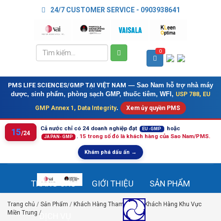
24/7 CUSTOMER SERVICE - 0903938641
0
PMS LIFE SCIENCES/GMP TẠI VIỆT NAM
— Sao Nam hỗ trợ nhà máy
USP 788, EU
dược, sinh phẩm, phòng sạch GMP, thuốc tiêm, WFI,
GMP Annex 1, Data Integrity
.
Xem ủy quyền PMS
Cả nước chỉ có 24 doanh nghiệp đạt
hoặc
EU-GMP
15
/24
.
15 trong số đó là khách hàng của Sao Nam/PMS.
JAPAN-GMP
Khám phá dấu ấn →
TRANG CHỦ
GIỚI THIỆU
SẢN PHẨM
Trang chủ
/
Sản Phẩm
/
Khách Hàng Tham Khảo
/
Khách Hàng Khu Vực
Miền Trung
/
DỊCH VỤ