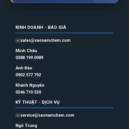
KINH DOANH - BÁO GIÁ
✉️
sales@saonamchem.com
Minh Châu
0388 199 098
9
Anh Đào
0902 577 792
Khánh Nguyễn
0346 710 530
KỸ THUẬT - DỊCH VỤ
✉️
service@saonamchem.com
Ngô Trung