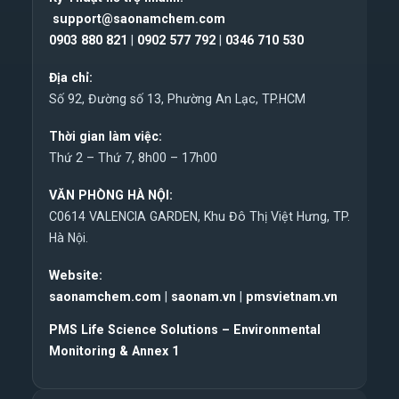
support@saonamchem.com
0
903 880 821
|
0902 577 792
|
0346 710 530
Địa chỉ:
Số 92, Đường số 13, Phường An Lạc, TP.HCM
Thời gian làm việc:
Thứ 2 – Thứ 7, 8h00 – 17h00
VĂN PHÒNG HÀ NỘI:
C0614 VALENCIA GARDEN, Khu Đô Thị Việt Hưng, TP.
Hà Nội.
Website:
saonamchem.com
|
saonam.vn
|
pmsvietnam.vn
PMS Life Science Solutions – Environmental
Monitoring & Annex 1