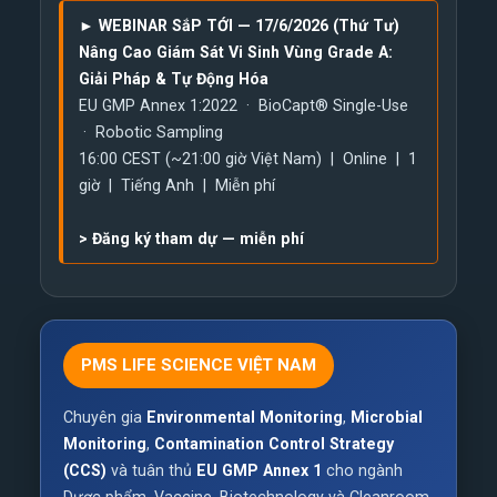
► WEBINAR SắP TỚI — 17/6/2026 (Thứ Tư)
Nâng Cao Giám Sát Vi Sinh Vùng Grade A:
Giải Pháp & Tự Động Hóa
EU GMP Annex 1:2022 · BioCapt® Single-Use
· Robotic Sampling
16:00 CEST (~21:00 giờ Việt Nam) | Online | 1
giờ | Tiếng Anh | Miễn phí
>
Đăng ký tham dự — miễn phí
PMS LIFE SCIENCE VIỆT NAM
Chuyên gia
Environmental Monitoring
,
Microbial
Monitoring
,
Contamination Control Strategy
(CCS)
và tuân thủ
EU GMP Annex 1
cho ngành