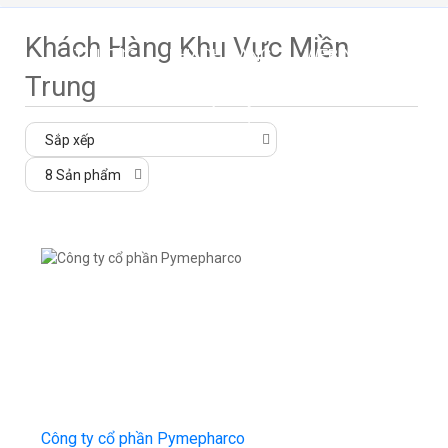
Khách Hàng Khu Vực Miền
TIN TỨC
KHÁCH HÀNG
WEBINAR
Trung
LIÊN HỆ
Công ty cổ phần Pymepharco