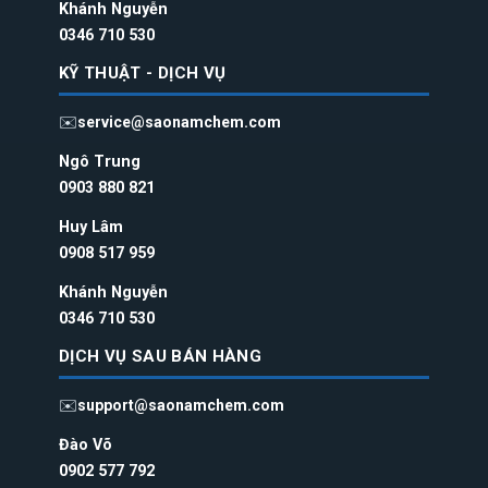
Khánh Nguyễn
0346 710 530
KỸ THUẬT - DỊCH VỤ
✉️
service@saonamchem.com
Ngô Trung
0
903 880 821
Huy Lâm
0908 517 959
Khánh Nguyễn
0346 710 530
DỊCH VỤ SAU BÁN HÀNG
✉️
support@saonamchem.com
Đào Võ
0902 577 792