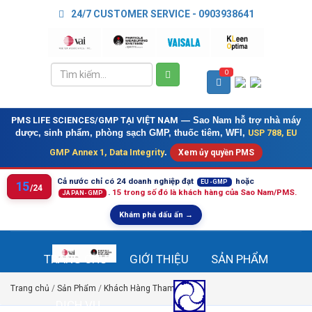
24/7 CUSTOMER SERVICE - 0903938641
0
PMS LIFE SCIENCES/GMP TẠI VIỆT NAM
— Sao Nam hỗ trợ nhà máy
USP 788, EU
dược, sinh phẩm, phòng sạch GMP, thuốc tiêm, WFI,
GMP Annex 1, Data Integrity
.
Xem ủy quyền PMS
Cả nước chỉ có 24 doanh nghiệp đạt
hoặc
EU-GMP
15
/24
.
15 trong số đó là khách hàng của Sao Nam/PMS.
JAPAN-GMP
Khám phá dấu ấn →
TRANG CHỦ
GIỚI THIỆU
SẢN PHẨM
Trang chủ
/
Sản Phẩm
/
Khách Hàng Tham Khảo
/
DỊCH VỤ