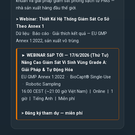
khuẩn và giải pháp giám sát phòng sạch từ PMS —
nhà sản xuất hàng đầu thế giới.
>
Webinar: Thiết Kế Hệ Thống Giám Sát Cơ Sở
Theo Annex 1
Dữ liệu · Báo cáo · Giải thích kết quả — EU GMP
Annex 1:2022, sản xuất vô trùng.
► WEBINAR SắP TỚI — 17/6/2026 (Thứ Tư)
Nâng Cao Giám Sát Vi Sinh Vùng Grade A:
Giải Pháp & Tự Động Hóa
EU GMP Annex 1:2022 · BioCapt® Single-Use
· Robotic Sampling
16:00 CEST (~21:00 giờ Việt Nam) | Online | 1
giờ | Tiếng Anh | Miễn phí
>
Đăng ký tham dự — miễn phí