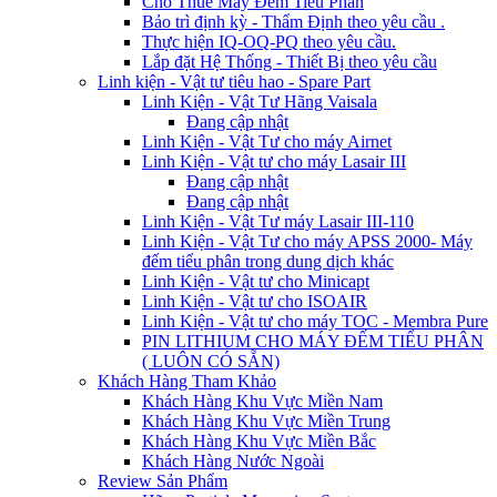
Cho Thuê Máy Đếm Tiểu Phân
Bảo trì định kỳ - Thẩm Định theo yêu cầu .
Thực hiện IQ-OQ-PQ theo yêu cầu.
Lắp đặt Hệ Thống - Thiết Bị theo yêu cầu
Linh kiện - Vật tư tiêu hao - Spare Part
Linh Kiện - Vật Tư Hãng Vaisala
Đang cập nhật
Linh Kiện - Vật Tư cho máy Airnet
Linh Kiện - Vật tư cho máy Lasair III
Đang cập nhật
Đang cập nhật
Linh Kiện - Vật Tư máy Lasair III-110
Linh Kiện - Vật Tư cho máy APSS 2000- Máy
đếm tiểu phân trong dung dịch khác
Linh Kiện - Vật tư cho Minicapt
Linh Kiện - Vật tư cho ISOAIR
Linh Kiện - Vật tư cho máy TOC - Membra Pure
PIN LITHIUM CHO MÁY ĐẾM TIỂU PHÂN
( LUÔN CÓ SẴN)
Khách Hàng Tham Khảo
Khách Hàng Khu Vực Miền Nam
Khách Hàng Khu Vực Miền Trung
Khách Hàng Khu Vực Miền Bắc
Khách Hàng Nước Ngoài
Review Sản Phẩm