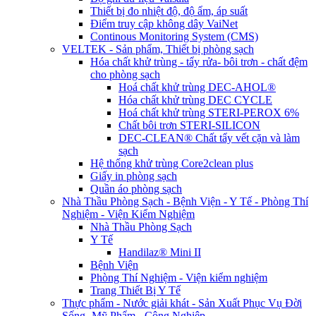
Thiết bị đo nhiệt độ, độ ẩm, áp suất
Điểm truy cập không dây VaiNet
Continous Monitoring System (CMS)
VELTEK - Sản phẩm, Thiết bị phòng sạch
Hóa chất khử trùng - tẩy rửa- bôi trơn - chất đệm
cho phòng sạch
Hoá chất khử trùng DEC-AHOL®
Hóa chất khử trùng DEC CYCLE
Hoá chất khử trùng STERI-PEROX 6%
Chất bôi trơn STERI-SILICON
DEC-CLEAN® Chất tẩy vết cặn và làm
sạch
Hệ thống khử trùng Core2clean plus
Giấy in phòng sạch
Quần áo phòng sạch
Nhà Thầu Phòng Sạch - Bệnh Viện - Y Tế - Phòng Thí
Nghiệm - Viện Kiểm Nghiệm
Nhà Thầu Phòng Sạch
Y Tế
Handilaz® Mini II
Bệnh Viện
Phòng Thí Nghiệm - Viện kiểm nghiệm
Trang Thiết Bị Y Tế
Thực phẩm - Nước giải khát - Sản Xuất Phục Vụ Đời
Sống -Mỹ Phẩm - Công Nghiệp