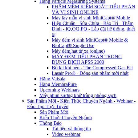
Hãng Particle Measuring Systems
PHẦM MỀM KIỂM SOÁT TIỂU PHÂN
VÀ VI SINH ONLINE
Máy lấy mẫu vi sinh MiniCapt® Mobile
Hiệu Chuẩn - Sửa Chữa - Bảo Trì - Thẩm
Định - IQ,OQ,PQ - Lắp đặt hệ thống, thiết
bị
Máy đếm vi sinh MiniCapt® Mobile &
BioCapt® Single Use
Máy đếm hạt từ xa (online)
MÁY ĐẾM TIỂU PHÂN TRONG
DUNG DỊCH APSS 2000
Bộ kit khí nén - The Compressed Gas Kit
Lasair Pro® - Dòng sản phẩm mới nhất
Hãng Vaisala
Hãng MembraPure
Upcoming Webinars
Máy phun sương khử trùng phòng sạch
Sản Phẩm Mới - Kiến Thức Chuyên Ngành - Webinar -
Đào Tạo Trực Tuyến
Sản Phẩm Mới
Kiến Thức Chuyên Ngành
Thông Báo
Tài liệu và thông tin
Video webinar