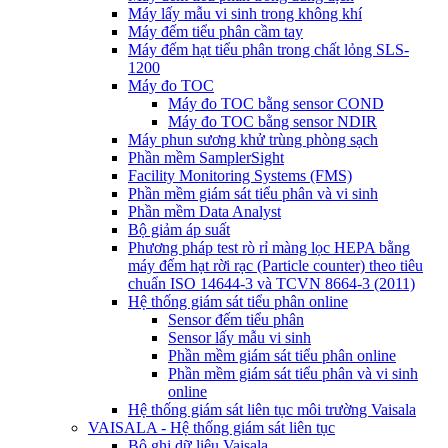
Máy lấy mẫu vi sinh trong không khí
Máy đếm tiểu phân cầm tay
Máy đếm hạt tiểu phân trong chất lỏng SLS-
1200
Máy đo TOC
Máy đo TOC bằng sensor COND
Máy đo TOC bằng sensor NDIR
Máy phun sương khử trùng phòng sạch
Phần mềm SamplerSight
Facility Monitoring Systems (FMS)
Phần mềm giám sát tiểu phân và vi sinh
Phần mềm Data Analyst
Bộ giảm áp suất
Phương pháp test rò rỉ màng lọc HEPA bằng
máy đếm hạt rời rạc (Particle counter) theo tiêu
chuẩn ISO 14644-3 và TCVN 8664-3 (2011)
Hệ thống giám sát tiểu phân online
Sensor đếm tiểu phân
Sensor lấy mẫu vi sinh
Phần mềm giám sát tiểu phân online
Phần mềm giám sát tiểu phân và vi sinh
online
Hệ thống giám sát liên tục môi trường Vaisala
VAISALA - Hệ thống giám sát liên tục
Bộ ghi dữ liệu Vaisala