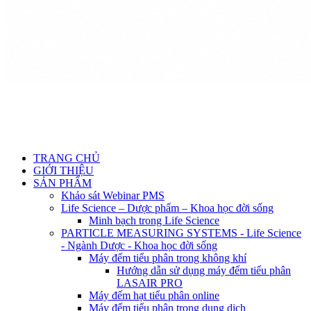
TRANG CHỦ
GIỚI THIỆU
SẢN PHẨM
Khảo sát Webinar PMS
Life Science – Dược phẩm – Khoa học đời sống
Minh bạch trong Life Science
PARTICLE MEASURING SYSTEMS - Life Science
- Ngành Dược - Khoa học đời sống
Máy đếm tiểu phân trong không khí
Hướng dẫn sử dụng máy đếm tiểu phân
LASAIR PRO
Máy đếm hạt tiểu phân online
Máy đếm tiểu phân trong dung dịch