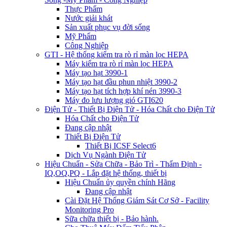
Thực Phẩm
Nước giải khát
Sản xuất phục vụ đời sống
Mỹ Phẩm
Công Nghiệp
GTI - Hệ thống kiểm tra rò rỉ màn lọc HEPA
Máy kiểm tra rò rỉ màn lọc HEPA
Máy tạo hạt 3990-1
Máy tạo hạt đầu phun nhiệt 3990-2
Máy tạo hạt tích hợp khí nén 3990-3
Máy đo lưu lượng gió GTI620
Điện Tử - Thiết Bị Điện Tử - Hóa Chất cho Điện Tử
Hóa Chất cho Điện Tử
Đang cập nhật
Thiết Bị Điện Tử
Thiết Bị ICSF Select6
Dịch Vụ Ngành Điện Tử
Hiệu Chuẩn - Sửa Chữa - Bảo Trì - Thẩm Định -
IQ,OQ,PQ - Lắp đặt hệ thống, thiết bị
Hiệu Chuẩn ủy quyền chính Hãng
Đang cập nhật
Cài Đặt Hệ Thống Giám Sát Cơ Sở - Facility
Monitoring Pro
Sữa chữa thiết bị - Bảo hành.