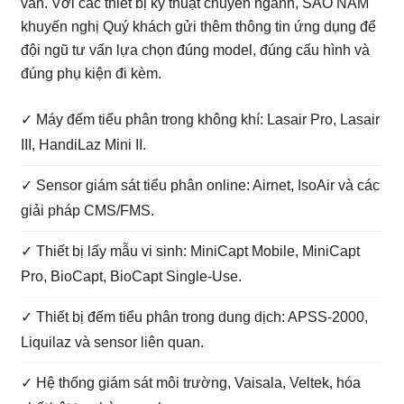
vấn. Với các thiết bị kỹ thuật chuyên ngành, SAO NAM
khuyến nghị Quý khách gửi thêm thông tin ứng dụng để
đội ngũ tư vấn lựa chọn đúng model, đúng cấu hình và
đúng phụ kiện đi kèm.
✓ Máy đếm tiểu phân trong không khí: Lasair Pro, Lasair
III, HandiLaz Mini II.
✓ Sensor giám sát tiểu phân online: Airnet, IsoAir và các
giải pháp CMS/FMS.
✓ Thiết bị lấy mẫu vi sinh: MiniCapt Mobile, MiniCapt
Pro, BioCapt, BioCapt Single-Use.
✓ Thiết bị đếm tiểu phân trong dung dịch: APSS-2000,
Liquilaz và sensor liên quan.
✓ Hệ thống giám sát môi trường, Vaisala, Veltek, hóa