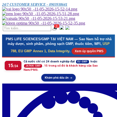
24/7 CUSTOMER SERVICE - 0903938641
0
PMS LIFE SCIENCES/GMP TẠI VIỆT NAM
— Sao Nam hỗ trợ nhà
máy dược, sinh phẩm, phòng sạch GMP, thuốc tiêm, WFI,
USP
788, EU GMP Annex 1, Data Integrity
.
Xem ủy quyền PMS
Cả nước chỉ có 24 doanh nghiệp đạt
hoặc
EU-GMP
15
.
15 trong số đó là khách hàng của Sao
/24
JAPAN-GMP
Nam/PMS.
Khám phá dấu ấn →