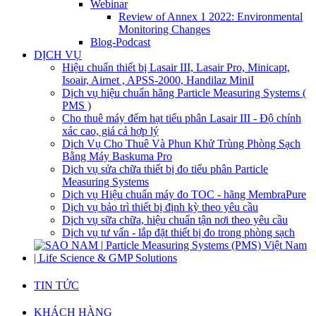
Webinar
Review of Annex 1 2022: Environmental
Monitoring Changes
Blog-Podcast
DỊCH VỤ
Hiệu chuẩn thiết bị Lasair III, Lasair Pro, Minicapt,
Isoair, Airnet , APSS-2000, Handilaz MiniI
Dịch vụ hiệu chuẩn hãng Particle Measuring Systems (
PMS )
Cho thuê máy đếm hạt tiểu phân Lasair III - Độ chính
xác cao, giá cả hợp lý
Dịch Vụ Cho Thuê Và Phun Khử Trùng Phòng Sạch
Bằng Máy Baskuma Pro
Dịch vụ sửa chữa thiết bị đo tiểu phân Particle
Measuring Systems
Dịch vụ Hiệu chuẩn máy đo TOC - hãng MembraPure
Dịch vụ bảo trì thiết bị định kỳ theo yêu cầu
Dịch vụ sữa chữa, hiệu chuẩn tận nơi theo yêu cầu
Dịch vụ tư vấn - lắp đặt thiết bị đo trong phòng sạch
TIN TỨC
KHÁCH HÀNG