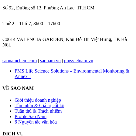
Địa chỉ:
Số 92, Đường số 13, Phường An Lạc, TP.HCM
Thời gian làm việc:
Thứ 2 – Thứ 7, 8h00 – 17h00
VĂN PHÒNG HÀ NỘI:
C0614 VALENCIA GARDEN, Khu Đô Thị Việt Hưng, TP. Hà
Nội.
Website:
saonamchem.com
|
saonam.vn
|
pmsvietnam.vn
PMS Life Science Solutions – Environmental Monitoring &
Annex 1
VỀ SAO NAM
Giới thiệu doanh nghiệp
Tầm nhìn & Giá trị cốt lõi
Tuân thủ & Trách nhiệm
Profile Sao Nam
6 Nguyên tắc văn hóa
DỊCH VỤ