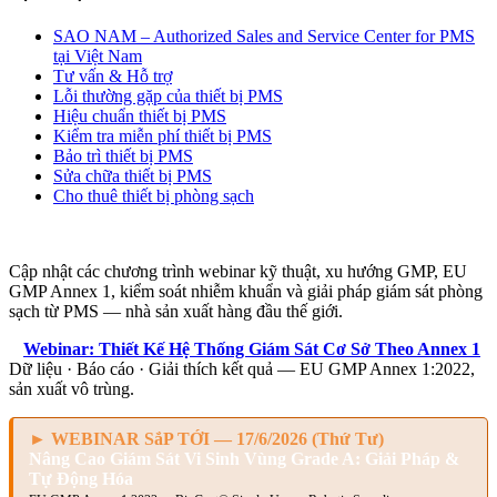
SAO NAM – Authorized Sales and Service Center for PMS
tại Việt Nam
Tư vấn & Hỗ trợ
Lỗi thường gặp của thiết bị PMS
Hiệu chuẩn thiết bị PMS
Kiểm tra miễn phí thiết bị PMS
Bảo trì thiết bị PMS
Sửa chữa thiết bị PMS
Cho thuê thiết bị phòng sạch
Sự KIỆN & WEBINAR
Cập nhật các chương trình webinar kỹ thuật, xu hướng GMP, EU
GMP Annex 1, kiểm soát nhiễm khuẩn và giải pháp giám sát phòng
sạch từ PMS — nhà sản xuất hàng đầu thế giới.
>
Webinar: Thiết Kế Hệ Thống Giám Sát Cơ Sở Theo Annex 1
Dữ liệu · Báo cáo · Giải thích kết quả — EU GMP Annex 1:2022,
sản xuất vô trùng.
► WEBINAR SắP TỚI — 17/6/2026 (Thứ Tư)
Nâng Cao Giám Sát Vi Sinh Vùng Grade A: Giải Pháp &
Tự Động Hóa