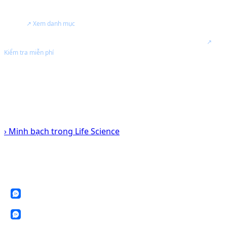
Tư vấn thiết bị đo tiểu phân, giám sát phòng sạch và kiểm soát nhiễm
khuẩn.
↗ Xem danh mục
Hiệu chuẩn, kiểm tra, bảo trì thiết bị PMS
Ủy quyền - Chính Hãng
.
↗
Kiểm tra miễn phí
Hỗ trợ hồ sơ kỹ thuật cho nhà máy GMP, EU-GMP, ISO và phòng sạch.
Tư vấn giải pháp theo nhu cầu QA/QC, sản xuất, bảo trì và phòng sạch.
● Authorized by Particle Measuring Systems
› Minh bạch trong Life Science
KẾT NỐI VỚI CHÚNG TÔI
SAO NAM luôn sẵn sàng hỗ trợ Quý khách về thiết bị, dịch vụ kỹ thuật và
giải pháp phòng sạch.
Zalo: 0388 199 098
Zalo: 0902 577 792