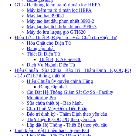
GTI - Hệ thống kiểm tra rò rỉ màn lọc HEPA
Máy kiểm tra rò rỉ màn lọc HEPA
Máy tạo hạt 3990-1
Máy tạo hạt đầu phun nhiệt 3990-2
Máy tạo hạt tích hợp khí nén 3990-3
Máy đo lưu lượng gió GTI620
Điện Tử - Thiết Bị Điện Tử - Hóa Chất cho Điện Tử
Hóa Chất cho Điện Tử
Đang cập nhật
Thiết Bị Điện Tử
Thiết Bị ICSF Select6
Dịch Vụ Ngành Điện Tử
Hiệu Chuẩn - Sửa Chữa - Bảo Trì - Thẩm Định - IQ,OQ,PQ
- Lắp đặt hệ thống, thiết bị
Hiệu Chuẩn ủy quyền chính Hãng
Đang cập nhật
Cài Đặt Hệ Thống Giám Sát Cơ Sở - Facility
Monitoring Pro
Sữa chữa thiết bị - Bảo hành.
Cho Thuê Máy Đếm Tiểu Phân
Bảo trì định kỳ - Thẩm Định theo yêu cầu .
Thực hiện IQ-OQ-PQ theo yêu cầu.
Lắp đặt Hệ Thống - Thiết Bị theo yêu cầu
Linh kiện - Vật tư tiêu hao - Spare Part
Linh Kiện - Vật Tư Hãng Vaisala