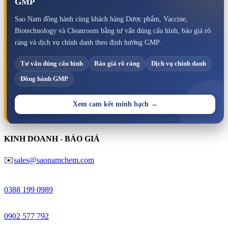
GMP
Sao Nam đồng hành cùng khách hàng Dược phẩm, Vaccine,
Biotechnology và Cleanroom bằng tư vấn đúng cấu hình, báo giá rõ
ràng và dịch vụ chính danh theo định hướng GMP.
Tư vấn đúng cấu hình
Báo giá rõ ràng
Dịch vụ chính danh
Đồng hành GMP
Xem cam kết minh bạch →
KINH DOANH - BÁO GIÁ
✉️
sales@saonamchem.com
Minh Châu
0388 199 098
9
Anh Đào
0902 577 792