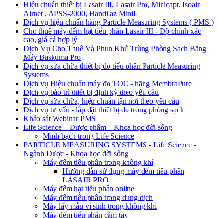
Hiệu chuẩn thiết bị Lasair III, Lasair Pro, Minicapt, Isoair,
Airnet , APSS-2000, Handilaz MiniI
Dịch vụ hiệu chuẩn hãng Particle Measuring Systems ( PMS )
Cho thuê máy đếm hạt tiểu phân Lasair III - Độ chính xác
cao, giá cả hợp lý
Dịch Vụ Cho Thuê Và Phun Khử Trùng Phòng Sạch Bằng
Máy Baskuma Pro
Dịch vụ sửa chữa thiết bị đo tiểu phân Particle Measuring
Systems
Dịch vụ Hiệu chuẩn máy đo TOC - hãng MembraPure
Dịch vụ bảo trì thiết bị định kỳ theo yêu cầu
Dịch vụ sữa chữa, hiệu chuẩn tận nơi theo yêu cầu
Dịch vụ tư vấn - lắp đặt thiết bị đo trong phòng sạch
Khảo sát Webinar PMS
Life Science – Dược phẩm – Khoa học đời sống
Minh bạch trong Life Science
PARTICLE MEASURING SYSTEMS - Life Science -
Ngành Dược - Khoa học đời sống
Máy đếm tiểu phân trong không khí
Hướng dẫn sử dụng máy đếm tiểu phân
LASAIR PRO
Máy đếm hạt tiểu phân online
Máy đếm tiểu phân trong dung dịch
Máy lấy mẫu vi sinh trong không khí
Máy đếm tiểu phân cầm tay