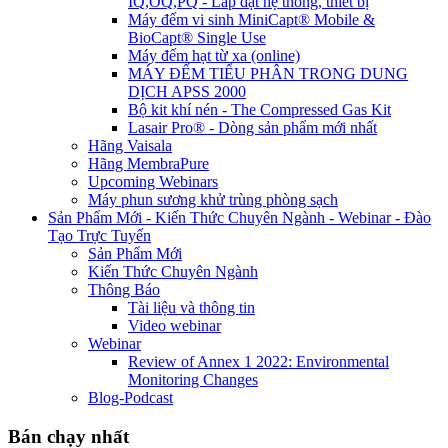
IQ,OQ,PQ - Lắp đặt hệ thống, thiết bị
Máy đếm vi sinh MiniCapt® Mobile &
BioCapt® Single Use
Máy đếm hạt từ xa (online)
MÁY ĐẾM TIỂU PHÂN TRONG DUNG
DỊCH APSS 2000
Bộ kit khí nén - The Compressed Gas Kit
Lasair Pro® - Dòng sản phẩm mới nhất
Hãng Vaisala
Hãng MembraPure
Upcoming Webinars
Máy phun sương khử trùng phòng sạch
Sản Phẩm Mới - Kiến Thức Chuyên Ngành - Webinar - Đào
Tạo Trực Tuyến
Sản Phẩm Mới
Kiến Thức Chuyên Ngành
Thông Báo
Tài liệu và thông tin
Video webinar
Webinar
Review of Annex 1 2022: Environmental
Monitoring Changes
Blog-Podcast
Bán chạy nhất