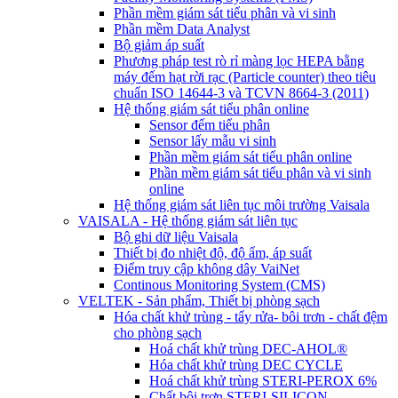
Phần mềm giám sát tiểu phân và vi sinh
Phần mềm Data Analyst
Bộ giảm áp suất
Phương pháp test rò rỉ màng lọc HEPA bằng
máy đếm hạt rời rạc (Particle counter) theo tiêu
chuẩn ISO 14644-3 và TCVN 8664-3 (2011)
Hệ thống giám sát tiểu phân online
Sensor đếm tiểu phân
Sensor lấy mẫu vi sinh
Phần mềm giám sát tiểu phân online
Phần mềm giám sát tiểu phân và vi sinh
online
Hệ thống giám sát liên tục môi trường Vaisala
VAISALA - Hệ thống giám sát liên tục
Bộ ghi dữ liệu Vaisala
Thiết bị đo nhiệt độ, độ ẩm, áp suất
Điểm truy cập không dây VaiNet
Continous Monitoring System (CMS)
VELTEK - Sản phẩm, Thiết bị phòng sạch
Hóa chất khử trùng - tẩy rửa- bôi trơn - chất đệm
cho phòng sạch
Hoá chất khử trùng DEC-AHOL®
Hóa chất khử trùng DEC CYCLE
Hoá chất khử trùng STERI-PEROX 6%
Chất bôi trơn STERI-SILICON