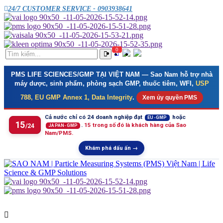
24/7 CUSTOMER SERVICE - 0903938641
0
PMS LIFE SCIENCES/GMP TẠI VIỆT NAM
— Sao Nam hỗ trợ nhà
máy dược, sinh phẩm, phòng sạch GMP, thuốc tiêm, WFI,
USP
788, EU GMP Annex 1, Data Integrity
.
Xem ủy quyền PMS
Cả nước chỉ có 24 doanh nghiệp đạt
hoặc
EU-GMP
15
.
15 trong số đó là khách hàng của Sao
/24
JAPAN-GMP
Nam/PMS.
Khám phá dấu ấn →