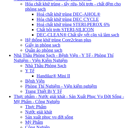
Hóa chất khử trùng - tẩy rửa- bôi trơn - chất đệm cho
phòng sạch
Hoá chất khử trùng DEC-AHOL®
Hóa chất khử trùng DEC CYCLE
Hoá chất khử trùng STERI-PEROX 6%
Chất bôi trơn STERI-SILICON
DEC-CLEAN® Chất tẩy vết cặn và làm sạch
Hệ thống khử trùng Core2clean plus
Giấy in phòng sạch
Quần áo phòng sạch
Nhà Thầu Phòng Sạch - Bệnh Viện - Y Tế - Phòng Thí
Nghiệm - Viện Kiểm Nghiệm
Nhà Thầu Phòng Sạch
Y Tế
Handilaz® Mini II
Bệnh Viện
Phòng Thí Nghiệm - Viện kiểm nghiệm
Trang Thiết Bị Y Tế
Thực phẩm - Nước giải khát - Sản Xuất Phục Vụ Đời Sống -
Mỹ Phẩm - Công Nghiệp
Thực Phẩm
Nước giải khát
Sản xuất phục vụ đời sống
Mỹ Phẩm
Công Nghiệp