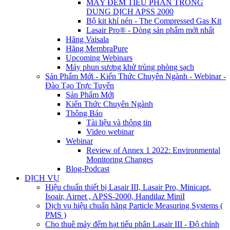
MÁY ĐẾM TIỂU PHÂN TRONG
DUNG DỊCH APSS 2000
Bộ kit khí nén - The Compressed Gas Kit
Lasair Pro® - Dòng sản phẩm mới nhất
Hãng Vaisala
Hãng MembraPure
Upcoming Webinars
Máy phun sương khử trùng phòng sạch
Sản Phẩm Mới - Kiến Thức Chuyên Ngành - Webinar -
Đào Tạo Trực Tuyến
Sản Phẩm Mới
Kiến Thức Chuyên Ngành
Thông Báo
Tài liệu và thông tin
Video webinar
Webinar
Review of Annex 1 2022: Environmental
Monitoring Changes
Blog-Podcast
DỊCH VỤ
Hiệu chuẩn thiết bị Lasair III, Lasair Pro, Minicapt,
Isoair, Airnet , APSS-2000, Handilaz MiniI
Dịch vụ hiệu chuẩn hãng Particle Measuring Systems (
PMS )
Cho thuê máy đếm hạt tiểu phân Lasair III - Độ chính