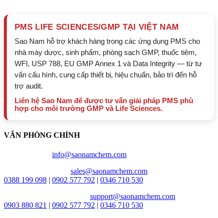
PMS LIFE SCIENCES/GMP TẠI VIỆT NAM
Sao Nam hỗ trợ khách hàng trong các ứng dụng PMS cho
nhà máy dược, sinh phẩm, phòng sạch GMP, thuốc tiêm,
WFI, USP 788, EU GMP Annex 1 và Data Integrity — từ tư
vấn cấu hình, cung cấp thiết bị, hiệu chuẩn, bảo trì đến hỗ
trợ audit.
Liên hệ Sao Nam để được tư vấn giải pháp PMS phù
hợp cho môi trường GMP và Life Sciences.
VĂN PHÒNG CHÍNH
Email chung:
info@saonamchem.com
Tư vấn & báo giá:
sales@saonamchem.com
0388 199 098
|
0902 577 792
|
0346 710 530
Kỹ Thuật hỗ trợ nhanh:
support@saonamchem.com
0
903 880 821
|
0902 577 792
|
0346 710 530