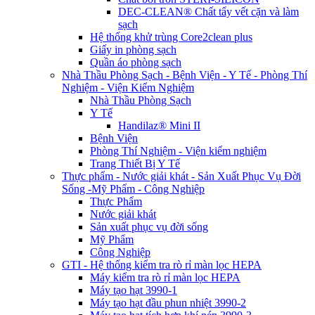
DEC-CLEAN® Chất tẩy vết cặn và làm
sạch
Hệ thống khử trùng Core2clean plus
Giấy in phòng sạch
Quần áo phòng sạch
Nhà Thầu Phòng Sạch - Bệnh Viện - Y Tế - Phòng Thí
Nghiệm - Viện Kiểm Nghiệm
Nhà Thầu Phòng Sạch
Y Tế
Handilaz® Mini II
Bệnh Viện
Phòng Thí Nghiệm - Viện kiểm nghiệm
Trang Thiết Bị Y Tế
Thực phẩm - Nước giải khát - Sản Xuất Phục Vụ Đời
Sống -Mỹ Phẩm - Công Nghiệp
Thực Phẩm
Nước giải khát
Sản xuất phục vụ đời sống
Mỹ Phẩm
Công Nghiệp
GTI - Hệ thống kiểm tra rò rỉ màn lọc HEPA
Máy kiểm tra rò rỉ màn lọc HEPA
Máy tạo hạt 3990-1
Máy tạo hạt đầu phun nhiệt 3990-2