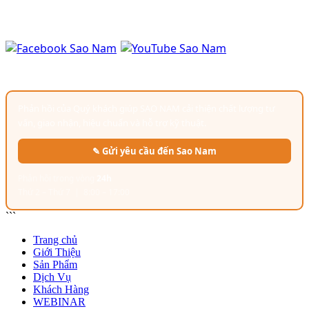
✉ sales@saonamchem.com
GÓP Ý & ĐÁNH GIÁ
Phản hồi của Quý khách giúp SAO NAM cải thiện chất lượng tư
vấn, giao nhận, hiệu chuẩn và hỗ trợ kỹ thuật.
✎ Gửi yêu cầu đến Sao Nam
Phản hồi trong vòng
24h
Thứ 2 – Thứ 7 | 8:00 – 17:00
```
Trang chủ
Giới Thiệu
Sản Phẩm
Dịch Vụ
Khách Hàng
WEBINAR