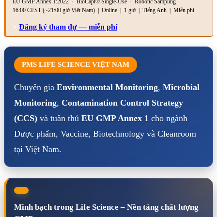
EU GMP Annex 1:2022 · BioCapt® Single-Use · Robotic Sampling
16:00 CEST (~21:00 giờ Việt Nam) | Online | 1 giờ | Tiếng Anh | Miễn phí
>
Đăng ký tham dự — miễn phí
PMS LIFE SCIENCE VIỆT NAM
Chuyên gia
Environmental Monitoring
,
Microbial
Monitoring
,
Contamination Control Strategy
(CCS)
và tuân thủ
EU GMP Annex 1
cho ngành
Dược phẩm, Vaccine, Biotechnology và Cleanroom
tại Việt Nam.
Minh bạch trong Life Science – Nền tảng chất lượng