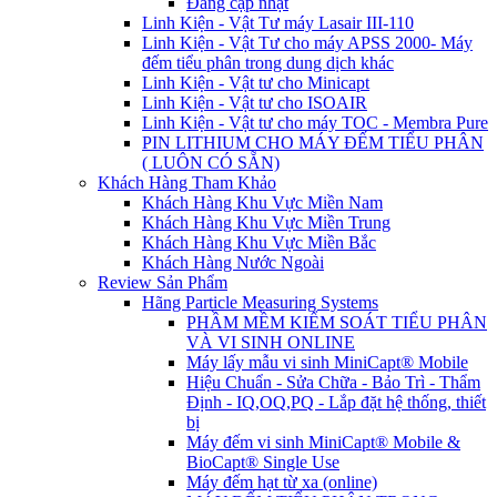
Đang cập nhật
Linh Kiện - Vật Tư máy Lasair III-110
Linh Kiện - Vật Tư cho máy APSS 2000- Máy
đếm tiểu phân trong dung dịch khác
Linh Kiện - Vật tư cho Minicapt
Linh Kiện - Vật tư cho ISOAIR
Linh Kiện - Vật tư cho máy TOC - Membra Pure
PIN LITHIUM CHO MÁY ĐẾM TIỂU PHÂN
( LUÔN CÓ SẴN)
Khách Hàng Tham Khảo
Khách Hàng Khu Vực Miền Nam
Khách Hàng Khu Vực Miền Trung
Khách Hàng Khu Vực Miền Bắc
Khách Hàng Nước Ngoài
Review Sản Phẩm
Hãng Particle Measuring Systems
PHẦM MỀM KIỂM SOÁT TIỂU PHÂN
VÀ VI SINH ONLINE
Máy lấy mẫu vi sinh MiniCapt® Mobile
Hiệu Chuẩn - Sửa Chữa - Bảo Trì - Thẩm
Định - IQ,OQ,PQ - Lắp đặt hệ thống, thiết
bị
Máy đếm vi sinh MiniCapt® Mobile &
BioCapt® Single Use
Máy đếm hạt từ xa (online)