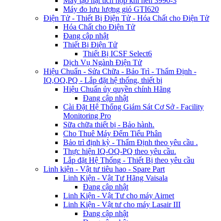
Máy tạo hạt tích hợp khí nén 3990-3
Máy đo lưu lượng gió GTI620
Điện Tử - Thiết Bị Điện Tử - Hóa Chất cho Điện Tử
Hóa Chất cho Điện Tử
Đang cập nhật
Thiết Bị Điện Tử
Thiết Bị ICSF Select6
Dịch Vụ Ngành Điện Tử
Hiệu Chuẩn - Sửa Chữa - Bảo Trì - Thẩm Định -
IQ,OQ,PQ - Lắp đặt hệ thống, thiết bị
Hiệu Chuẩn ủy quyền chính Hãng
Đang cập nhật
Cài Đặt Hệ Thống Giám Sát Cơ Sở - Facility
Monitoring Pro
Sữa chữa thiết bị - Bảo hành.
Cho Thuê Máy Đếm Tiểu Phân
Bảo trì định kỳ - Thẩm Định theo yêu cầu .
Thực hiện IQ-OQ-PQ theo yêu cầu.
Lắp đặt Hệ Thống - Thiết Bị theo yêu cầu
Linh kiện - Vật tư tiêu hao - Spare Part
Linh Kiện - Vật Tư Hãng Vaisala
Đang cập nhật
Linh Kiện - Vật Tư cho máy Airnet
Linh Kiện - Vật tư cho máy Lasair III
Đang cập nhật