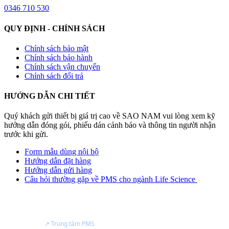
0346 710 530
QUY ĐỊNH - CHÍNH SÁCH
Chính sách bảo mật
Chính sách bảo hành
Chính sách vận chuyển
Chính sách đổi trả
HƯỚNG DẪN CHI TIẾT
Quý khách gửi thiết bị giá trị cao về SAO NAM vui lòng xem kỹ
hướng dẫn đóng gói, phiếu dán cảnh báo và thông tin người nhận
trước khi gửi.
Form mẫu dùng nội bộ
Hướng dẫn đặt hàng
Hướng dẫn gửi hàng
Câu hỏi thường gặp về PMS cho ngành Life Science
NĂNG LỰC
Đại lý bán hàng & trung tâm dịch vụ của
Particle Measuring Systems
tại Việt Nam.
↗ Trung tâm PMS