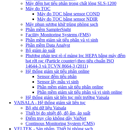
Máy đếm hạt tiểu phân trong chất lỏng SLS-1200
Máy đo TOC
Máy đo TOC bằng sensor COND
Máy đo TOC bằng sensor NDIR
Máy phun sương khử trùng phòng sạch
Phần mềm SamplerSight
Facility Monitoring Systems (FMS)
Phần mềm giám sát tiểu phân và vi sinh
Phần mềm Data Analyst
Bộ giảm áp suất
Phương pháp test rò rỉ màng lọc HEPA bằng máy đếm
hạt rời rạc (Particle counter) theo tiêu chuẩn ISO
14644-3 và TCVN 8664-3 (2011)
Hệ thống giám sát tiểu phân online
Sensor đếm tiểu phân
Sensor lấy mẫu vi sinh
Phần mềm giám sát tiểu phân online
Phần mềm giám sát tiểu phân và vi sinh online
Hệ thống giám sát liên tục môi trường Vaisala
VAISALA - Hệ thống giám sát liên tục
Bộ ghi dữ liệu Vaisala
Thiết bị đo nhiệt độ, độ ẩm, áp suất
Điểm truy cập không dây VaiNet
Continous Monitoring System (CMS)
VELTEK - Sản phẩm, Thiết bị phòng sạch