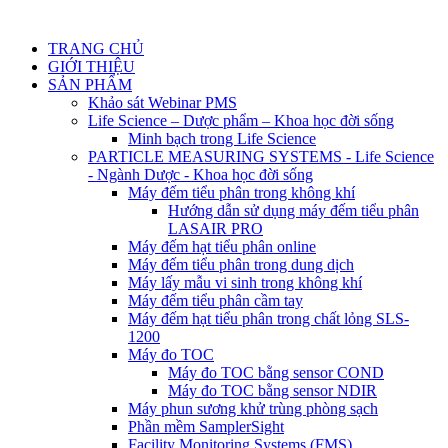
TRANG CHỦ
GIỚI THIỆU
SẢN PHẨM
Khảo sát Webinar PMS
Life Science – Dược phẩm – Khoa học đời sống
Minh bạch trong Life Science
PARTICLE MEASURING SYSTEMS - Life Science
- Ngành Dược - Khoa học đời sống
Máy đếm tiểu phân trong không khí
Hướng dẫn sử dụng máy đếm tiểu phân
LASAIR PRO
Máy đếm hạt tiểu phân online
Máy đếm tiểu phân trong dung dịch
Máy lấy mẫu vi sinh trong không khí
Máy đếm tiểu phân cầm tay
Máy đếm hạt tiểu phân trong chất lỏng SLS-
1200
Máy đo TOC
Máy đo TOC bằng sensor COND
Máy đo TOC bằng sensor NDIR
Máy phun sương khử trùng phòng sạch
Phần mềm SamplerSight
Facility Monitoring Systems (FMS)