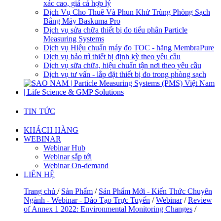
xác cao, giá cả hợp lý
Dịch Vụ Cho Thuê Và Phun Khử Trùng Phòng Sạch
Bằng Máy Baskuma Pro
Dịch vụ sửa chữa thiết bị đo tiểu phân Particle
Measuring Systems
Dịch vụ Hiệu chuẩn máy đo TOC - hãng MembraPure
Dịch vụ bảo trì thiết bị định kỳ theo yêu cầu
Dịch vụ sữa chữa, hiệu chuẩn tận nơi theo yêu cầu
Dịch vụ tư vấn - lắp đặt thiết bị đo trong phòng sạch
TIN TỨC
KHÁCH HÀNG
WEBINAR
Webinar Hub
Webinar sắp tới
Webinar On-demand
LIÊN HỆ
Trang chủ
/
Sản Phẩm
/
Sản Phẩm Mới - Kiến Thức Chuyên
Ngành - Webinar - Đào Tạo Trực Tuyến
/
Webinar
/
Review
of Annex 1 2022: Environmental Monitoring Changes
/