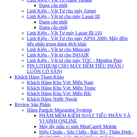
Đang cập nhật
Linh Kiện - Vật Tư cho máy Airnet
Linh Kiện - Vật tư cho máy Lasair III
Đang cập nhật
Đang cập nhật
Linh Kiện - Vật Tư máy Lasair III-110
Linh Kiện - Vật Tư cho máy APSS 2000- Máy đếm
tiểu phân trong dung dịch khác
Linh Kiện - Vật tư cho Minicapt
Linh Kiện - Vật tư cho ISOAIR
Linh Kiện - Vật tư cho máy TOC - Membra Pure
PIN LITHIUM CHO MÁY ĐẾM TIỂU PHÂN (
LUÔN CÓ SẴN)
Khách Hàng Tham Khảo
Khách Hàng Khu Vực Miền Nam
Khách Hàng Khu Vực Miền Trung
Khách Hàng Khu Vực Miền Bắc
Khách Hàng Nước Ngoài
Review Sản Phẩm
Hãng Particle Measuring Systems
PHẦM MỀM KIỂM SOÁT TIỂU PHÂN VÀ
VI SINH ONLINE
Máy lấy mẫu vi sinh MiniCapt® Mobile
Hiệu Chuẩn - Sửa Chữa - Bảo Trì - Thẩm Định -