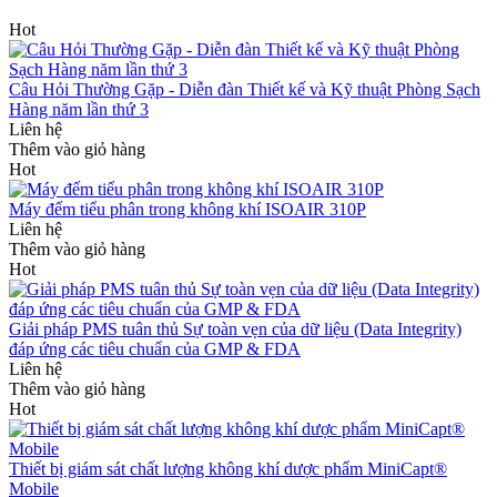
Hot
Câu Hỏi Thường Gặp - Diễn đàn Thiết kế và Kỹ thuật Phòng Sạch
Hàng năm lần thứ 3
Liên hệ
Thêm vào giỏ hàng
Hot
Máy đếm tiểu phân trong không khí ISOAIR 310P
Liên hệ
Thêm vào giỏ hàng
Hot
Giải pháp PMS tuân thủ Sự toàn vẹn của dữ liệu (Data Integrity)
đáp ứng các tiêu chuẩn của GMP & FDA
Liên hệ
Thêm vào giỏ hàng
Hot
Thiết bị giám sát chất lượng không khí dược phẩm MiniCapt®
Mobile