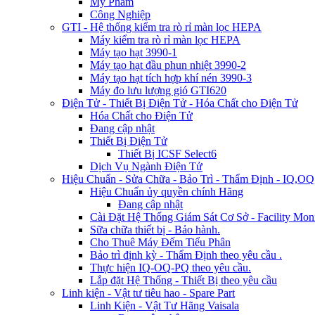
Mỹ Phẩm
Công Nghiệp
GTI - Hệ thống kiểm tra rò rỉ màn lọc HEPA
Máy kiểm tra rò rỉ màn lọc HEPA
Máy tạo hạt 3990-1
Máy tạo hạt đầu phun nhiệt 3990-2
Máy tạo hạt tích hợp khí nén 3990-3
Máy đo lưu lượng gió GTI620
Điện Tử - Thiết Bị Điện Tử - Hóa Chất cho Điện Tử
Hóa Chất cho Điện Tử
Đang cập nhật
Thiết Bị Điện Tử
Thiết Bị ICSF Select6
Dịch Vụ Ngành Điện Tử
Hiệu Chuẩn - Sửa Chữa - Bảo Trì - Thẩm Định - IQ,OQ,P
Hiệu Chuẩn ủy quyền chính Hãng
Đang cập nhật
Cài Đặt Hệ Thống Giám Sát Cơ Sở - Facility Moni
Sữa chữa thiết bị - Bảo hành.
Cho Thuê Máy Đếm Tiểu Phân
Bảo trì định kỳ - Thẩm Định theo yêu cầu .
Thực hiện IQ-OQ-PQ theo yêu cầu.
Lắp đặt Hệ Thống - Thiết Bị theo yêu cầu
Linh kiện - Vật tư tiêu hao - Spare Part
Linh Kiện - Vật Tư Hãng Vaisala