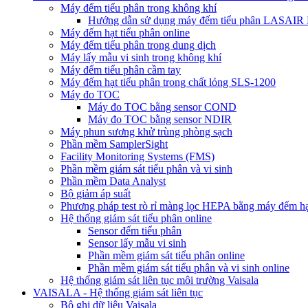
Máy đếm tiểu phân trong không khí
Hướng dẫn sử dụng máy đếm tiểu phân LASAIR
Máy đếm hạt tiểu phân online
Máy đếm tiểu phân trong dung dịch
Máy lấy mẫu vi sinh trong không khí
Máy đếm tiểu phân cầm tay
Máy đếm hạt tiểu phân trong chất lỏng SLS-1200
Máy đo TOC
Máy đo TOC bằng sensor COND
Máy đo TOC bằng sensor NDIR
Máy phun sương khử trùng phòng sạch
Phần mềm SamplerSight
Facility Monitoring Systems (FMS)
Phần mềm giám sát tiểu phân và vi sinh
Phần mềm Data Analyst
Bộ giảm áp suất
Phương pháp test rò rỉ màng lọc HEPA bằng máy đếm hạt
Hệ thống giám sát tiểu phân online
Sensor đếm tiểu phân
Sensor lấy mẫu vi sinh
Phần mềm giám sát tiểu phân online
Phần mềm giám sát tiểu phân và vi sinh online
Hệ thống giám sát liên tục môi trường Vaisala
VAISALA - Hệ thống giám sát liên tục
Bộ ghi dữ liệu Vaisala