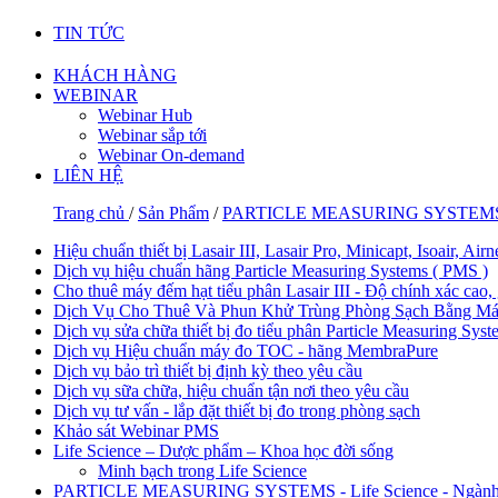
TIN TỨC
KHÁCH HÀNG
WEBINAR
Webinar Hub
Webinar sắp tới
Webinar On-demand
LIÊN HỆ
Trang chủ
/
Sản Phẩm
/
PARTICLE MEASURING SYSTEMS - Li
Hiệu chuẩn thiết bị Lasair III, Lasair Pro, Minicapt, Isoair, Ai
Dịch vụ hiệu chuẩn hãng Particle Measuring Systems ( PMS )
Cho thuê máy đếm hạt tiểu phân Lasair III - Độ chính xác cao, 
Dịch Vụ Cho Thuê Và Phun Khử Trùng Phòng Sạch Bằng Má
Dịch vụ sửa chữa thiết bị đo tiểu phân Particle Measuring Syst
Dịch vụ Hiệu chuẩn máy đo TOC - hãng MembraPure
Dịch vụ bảo trì thiết bị định kỳ theo yêu cầu
Dịch vụ sữa chữa, hiệu chuẩn tận nơi theo yêu cầu
Dịch vụ tư vấn - lắp đặt thiết bị đo trong phòng sạch
Khảo sát Webinar PMS
Life Science – Dược phẩm – Khoa học đời sống
Minh bạch trong Life Science
PARTICLE MEASURING SYSTEMS - Life Science - Ngành D