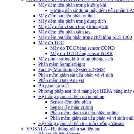
Máy đếm tiểu phân trong không khí
Hướng dẫn sử dụng máy đếm tiểu phân 
Máy đếm hạt tiểu phân online
Máy đếm tiểu phân trong dung dịch
Máy lấy mẫu vi sinh trong không khí
Máy đếm tiểu phân cầm tay
Máy đếm hạt tiểu phân trong chất lỏng SLS-1200
Máy đo TOC
Máy đo TOC bằng sensor COND
Máy đo TOC bằng sensor NDIR
Máy phun sương khử trùng phòng sạch
Phần mềm SamplerSight
Facility Monitoring Systems (FMS)
Phần mềm giám sát tiểu phân và vi sinh
Phần mềm Data Analyst
Bộ giảm áp suất
Phương pháp test rò rỉ màng lọc HEPA bằng máy đ
Hệ thống giám sát tiểu phân online
Sensor đếm tiểu phân
Sensor lấy mẫu vi sinh
Phần mềm giám sát tiểu phân online
Phần mềm giám sát tiểu phân và vi sinh onli
Hệ thống giám sát liên tục môi trường Vaisala
VAISALA - Hệ thống giám sát liên tục