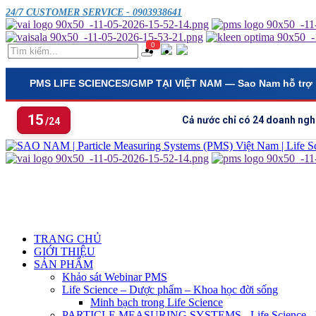
24/7 CUSTOMER SERVICE - 0903938641
0
PMS LIFE SCIENCES/GMP TẠI VIỆT NAM
— Sao Nam hỗ trợ 
15
Cả nước chỉ có 24 doanh ngh
/24
TRANG CHỦ
GIỚI THIỆU
SẢN PHẨM
Khảo sát Webinar PMS
Life Science – Dược phẩm – Khoa học đời sống
Minh bạch trong Life Science
PARTICLE MEASURING SYSTEMS - Life Science - Ng