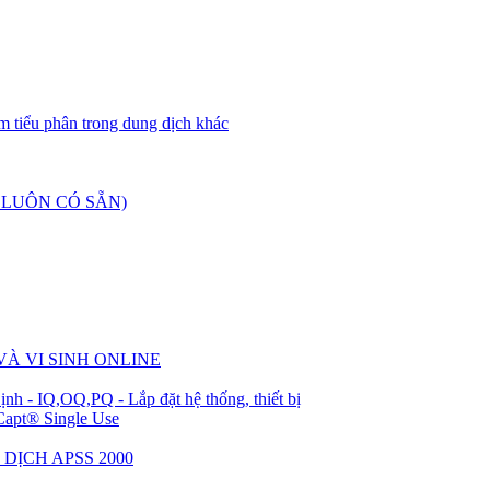
 tiểu phân trong dung dịch khác
 LUÔN CÓ SẴN)
À VI SINH ONLINE
nh - IQ,OQ,PQ - Lắp đặt hệ thống, thiết bị
Capt® Single Use
DỊCH APSS 2000