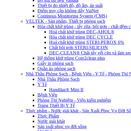
Bộ ghi dữ liệu Vaisala
Thiết bị đo nhiệt độ, độ ẩm, áp suất
Điểm truy cập không dây VaiNet
Continous Monitoring System (CMS)
VELTEK - Sản phẩm, Thiết bị phòng sạch
Hóa chất khử trùng - tẩy rửa- bôi trơn - chất đệm
Hoá chất khử trùng DEC-AHOL®
Hóa chất khử trùng DEC CYCLE
Hoá chất khử trùng STERI-PEROX 6%
Chất bôi trơn STERI-SILICON
DEC-CLEAN® Chất tẩy vết cặn và làm sạ
Hệ thống khử trùng Core2clean plus
Giấy in phòng sạch
Quần áo phòng sạch
Nhà Thầu Phòng Sạch - Bệnh Viện - Y Tế - Phòng Thí
Nhà Thầu Phòng Sạch
Y Tế
Handilaz® Mini II
Bệnh Viện
Phòng Thí Nghiệm - Viện kiểm nghiệm
Trang Thiết Bị Y Tế
Thực phẩm - Nước giải khát - Sản Xuất Phục Vụ Đời 
Thực Phẩm
Nước giải khát
Sản xuất phục vụ đời sống