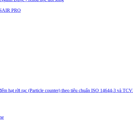
LASAIR PRO
ếm hạt rời rạc (Particle counter) theo tiêu chuẩn ISO 14644-3 và TC
ne