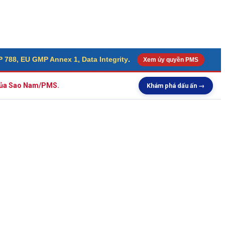
 788, EU GMP Annex 1, Data Integrity
.
Xem ủy quyền PMS
 của Sao Nam/PMS.
Khám phá dấu ấn →