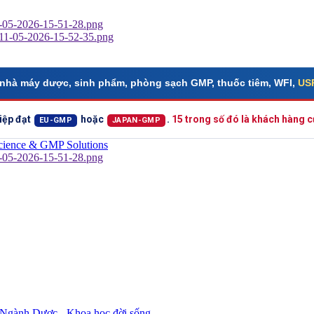
nhà máy dược, sinh phẩm, phòng sạch GMP, thuốc tiêm, WFI,
USP
iệp đạt
hoặc
.
15 trong số đó là khách hàng
EU-GMP
JAPAN-GMP
ành Dược - Khoa học đời sống