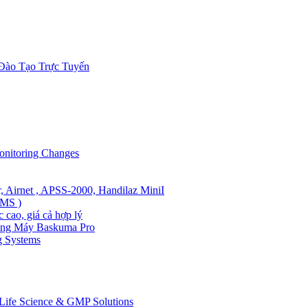
 Đào Tạo Trực Tuyến
onitoring Changes
air, Airnet , APSS-2000, Handilaz MiniI
PMS )
 cao, giá cả hợp lý
ằng Máy Baskuma Pro
ng Systems