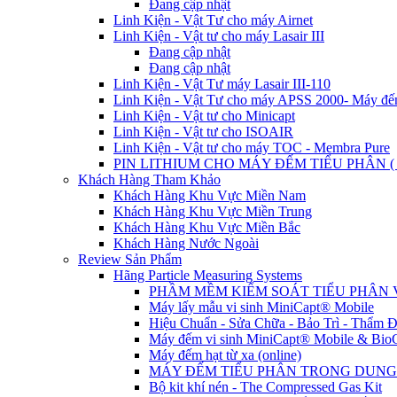
Đang cập nhật
Linh Kiện - Vật Tư cho máy Airnet
Linh Kiện - Vật tư cho máy Lasair III
Đang cập nhật
Đang cập nhật
Linh Kiện - Vật Tư máy Lasair III-110
Linh Kiện - Vật Tư cho máy APSS 2000- Máy đếm
Linh Kiện - Vật tư cho Minicapt
Linh Kiện - Vật tư cho ISOAIR
Linh Kiện - Vật tư cho máy TOC - Membra Pure
PIN LITHIUM CHO MÁY ĐẾM TIỂU PHÂN (
Khách Hàng Tham Khảo
Khách Hàng Khu Vực Miền Nam
Khách Hàng Khu Vực Miền Trung
Khách Hàng Khu Vực Miền Bắc
Khách Hàng Nước Ngoài
Review Sản Phẩm
Hãng Particle Measuring Systems
PHẦM MỀM KIỂM SOÁT TIỂU PHÂN V
Máy lấy mẫu vi sinh MiniCapt® Mobile
Hiệu Chuẩn - Sửa Chữa - Bảo Trì - Thẩm Đị
Máy đếm vi sinh MiniCapt® Mobile & Bio
Máy đếm hạt từ xa (online)
MÁY ĐẾM TIỂU PHÂN TRONG DUNG 
Bộ kit khí nén - The Compressed Gas Kit