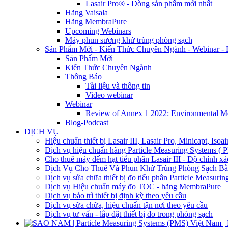
Lasair Pro® - Dòng sản phẩm mới nhất
Hãng Vaisala
Hãng MembraPure
Upcoming Webinars
Máy phun sương khử trùng phòng sạch
Sản Phẩm Mới - Kiến Thức Chuyên Ngành - Webinar -
Sản Phẩm Mới
Kiến Thức Chuyên Ngành
Thông Báo
Tài liệu và thông tin
Video webinar
Webinar
Review of Annex 1 2022: Environmental M
Blog-Podcast
DỊCH VỤ
Hiệu chuẩn thiết bị Lasair III, Lasair Pro, Minicapt, Iso
Dịch vụ hiệu chuẩn hãng Particle Measuring Systems ( 
Cho thuê máy đếm hạt tiểu phân Lasair III - Độ chính xác
Dịch Vụ Cho Thuê Và Phun Khử Trùng Phòng Sạch B
Dịch vụ sửa chữa thiết bị đo tiểu phân Particle Measuri
Dịch vụ Hiệu chuẩn máy đo TOC - hãng MembraPure
Dịch vụ bảo trì thiết bị định kỳ theo yêu cầu
Dịch vụ sữa chữa, hiệu chuẩn tận nơi theo yêu cầu
Dịch vụ tư vấn - lắp đặt thiết bị đo trong phòng sạch