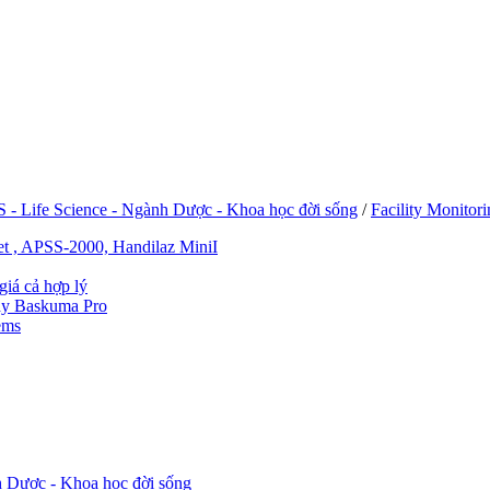
fe Science - Ngành Dược - Khoa học đời sống
/
Facility Monito
rnet , APSS-2000, Handilaz MiniI
giá cả hợp lý
y Baskuma Pro
ems
ược - Khoa học đời sống