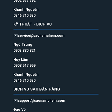
0902 577 792
Khánh Nguyễn
0346 710 530
KỸ THUẬT - DỊCH VỤ
✉️
service@saonamchem.com
Ngô Trung
0
903 880 821
Huy Lâm
0908 517 959
Khánh Nguyễn
0346 710 530
DỊCH VỤ SAU BÁN HÀNG
✉️
support@saonamchem.com
Đào Võ