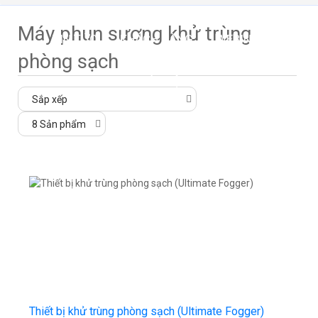
Máy phun sương khử trùng
TIN TỨC
KHÁCH HÀNG
WEBINAR
phòng sạch
LIÊN HỆ
Thiết bị khử trùng phòng sạch (Ultimate Fogger)