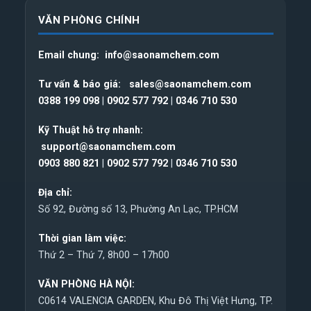
VĂN PHÒNG CHÍNH
Email chung:
info@saonamchem.com
Tư vấn & báo giá:
sales@saonamchem.com
0388 199 098
|
0902 577 792
|
0346 710 530
Kỹ Thuật hỗ trợ nhanh:
support@saonamchem.com
0
903 880 821
|
0902 577 792
|
0346 710 530
Địa chỉ:
Số 92, Đường số 13, Phường An Lạc, TP.HCM
Thời gian làm việc:
Thứ 2 – Thứ 7, 8h00 – 17h00
VĂN PHÒNG HÀ NỘI:
C0614 VALENCIA GARDEN, Khu Đô Thị Việt Hưng, TP.