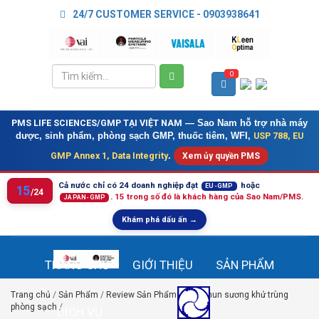
24/7 CUSTOMER SERVICE - 0903938641
0
PMS LIFE SCIENCES/GMP TẠI VIỆT NAM
— Sao Nam hỗ trợ nhà máy
USP 788, EU
dược, sinh phẩm, phòng sạch GMP, thuốc tiêm, WFI,
GMP Annex 1, Data Integrity
.
Xem ủy quyền PMS
Cả nước chỉ có 24 doanh nghiệp đạt
hoặc
EU-GMP
15
/24
.
15 trong số đó là khách hàng của Sao Nam/PMS.
JAPAN-GMP
Khám phá dấu ấn →
TRANG CHỦ
GIỚI THIỆU
SẢN PHẨM
Trang chủ
/
Sản Phẩm
/
Review Sản Phẩm
/
Máy phun sương khử trùng
phòng sạch
/
DỊCH VỤ