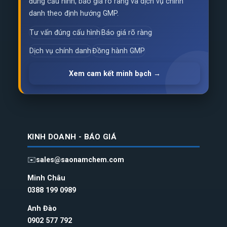
đúng cấu hình, báo giá rõ ràng và dịch vụ chính
danh theo định hướng GMP.
Tư vấn đúng cấu hình
Báo giá rõ ràng
Dịch vụ chính danh
Đồng hành GMP
Xem cam kết minh bạch →
KINH DOANH - BÁO GIÁ
✉️
sales@saonamchem.com
Minh Châu
0388 199 098
9
Anh Đào
0902 577 792