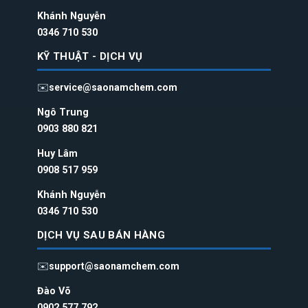
Khánh Nguyễn
0346 710 530
KỸ THUẬT - DỊCH VỤ
✉️
service@saonamchem.com
Ngô Trung
0
903 880 821
Huy Lâm
0908 517 959
Khánh Nguyễn
0346 710 530
DỊCH VỤ SAU BÁN HÀNG
✉️
support@saonamchem.com
Đào Võ
0902 577 792