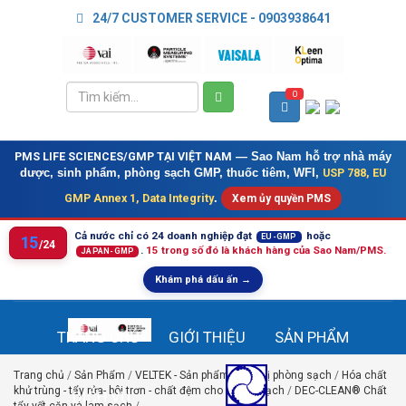
24/7 CUSTOMER SERVICE - 0903938641
0
PMS LIFE SCIENCES/GMP TẠI VIỆT NAM
— Sao Nam hỗ trợ nhà máy
USP 788, EU
dược, sinh phẩm, phòng sạch GMP, thuốc tiêm, WFI,
GMP Annex 1, Data Integrity
.
Xem ủy quyền PMS
Cả nước chỉ có 24 doanh nghiệp đạt
hoặc
EU-GMP
15
/24
.
15 trong số đó là khách hàng của Sao Nam/PMS.
JAPAN-GMP
Khám phá dấu ấn →
TRANG CHỦ
GIỚI THIỆU
SẢN PHẨM
Trang chủ
/
Sản Phẩm
/
VELTEK - Sản phẩm, Thiết bị phòng sạch
/
Hóa chất
khử trùng - tẩy rửa- bôi trơn - chất đệm cho phòng sạch
/
DEC-CLEAN® Chất
DỊCH VỤ