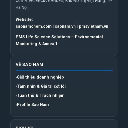
C0614 VALENCIA GARDEN, Khu Đô Thị Việt Hưng, TP.
Hà Nội.
Website:
saonamchem.com
|
saonam.vn
|
pmsvietnam.vn
PMS Life Science Solutions – Environmental
Monitoring & Annex 1
VỀ SAO NAM
Giới thiệu doanh nghiệp
Tầm nhìn & Giá trị cốt lõi
Tuân thủ & Trách nhiệm
Profile Sao Nam