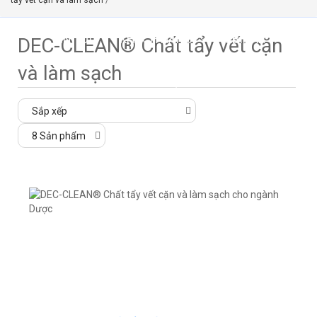
tẩy vết cặn và làm sạch
/
TIN TỨC
KHÁCH HÀNG
WEBINAR
DEC-CLEAN® Chất tẩy vết cặn
và làm sạch
LIÊN HỆ