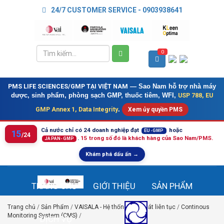
24/7 CUSTOMER SERVICE - 0903938641
0
PMS LIFE SCIENCES/GMP TẠI VIỆT NAM
— Sao Nam hỗ trợ nhà máy
USP 788, EU
dược, sinh phẩm, phòng sạch GMP, thuốc tiêm, WFI,
GMP Annex 1, Data Integrity
.
Xem ủy quyền PMS
Cả nước chỉ có 24 doanh nghiệp đạt
hoặc
EU-GMP
15
/24
.
15 trong số đó là khách hàng của Sao Nam/PMS.
JAPAN-GMP
Khám phá dấu ấn →
TRANG CHỦ
GIỚI THIỆU
SẢN PHẨM
Trang chủ
/
Sản Phẩm
/
VAISALA - Hệ thống giám sát liên tục
/
Continous
Monitoring System (CMS)
/
DỊCH VỤ