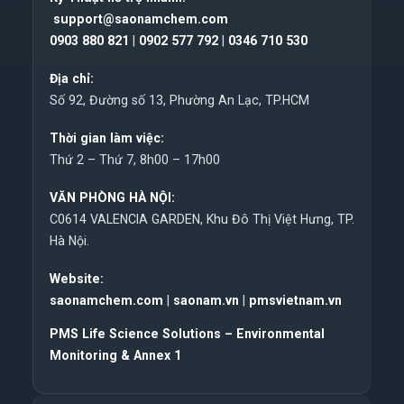
support@saonamchem.com
0
903 880 821
|
0902 577 792
|
0346 710 530
Địa chỉ:
Số 92, Đường số 13, Phường An Lạc, TP.HCM
Thời gian làm việc:
Thứ 2 – Thứ 7, 8h00 – 17h00
VĂN PHÒNG HÀ NỘI:
C0614 VALENCIA GARDEN, Khu Đô Thị Việt Hưng, TP.
Hà Nội.
Website:
saonamchem.com
|
saonam.vn
|
pmsvietnam.vn
PMS Life Science Solutions – Environmental
Monitoring & Annex 1