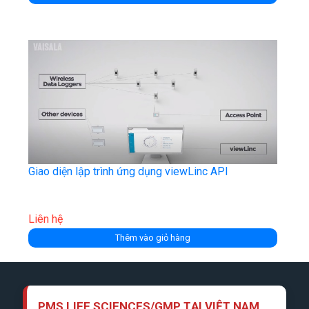
Giao diện lập trình ứng dụng viewLinc​​​​​​​ API
Liên hệ
Thêm vào giỏ hàng
PMS LIFE SCIENCES/GMP TẠI VIỆT NAM