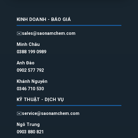
KINH DOANH - BÁO GIÁ
✉️
sales@saonamchem.com
Minh Châu
0388 199 098
9
Anh Đào
0902 577 792
Khánh Nguyễn
0346 710 530
KỸ THUẬT - DỊCH VỤ
✉️
service@saonamchem.com
Ngô Trung
0
903 880 821