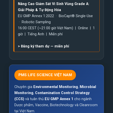
Nâng Cao Giám Sát Vi Sinh Vùng Grade A:
Giải Pháp & Tự Động Hóa
EU GMP Annex 1:2022 · BioCapt® Single-Use
· Robotic Sampling
16:00 CEST (~21:00 giờ Việt Nam) | Online | 1
giờ | Tiếng Anh | Miễn phí
>
Đăng ký tham dự — miễn phí
PMS LIFE SCIENCE VIỆT NAM
Chuyên gia
Environmental Monitoring
,
Microbial
Monitoring
,
Contamination Control Strategy
(CCS)
và tuân thủ
EU GMP Annex 1
cho ngành
Dược phẩm, Vaccine, Biotechnology và Cleanroom
tại Việt Nam.