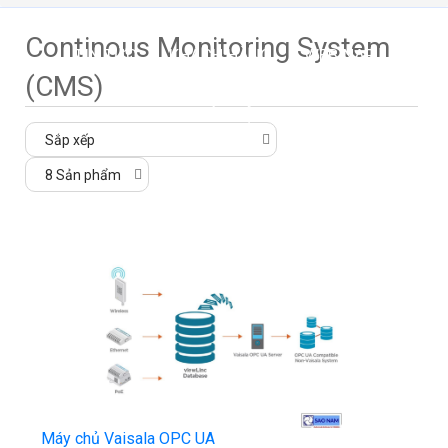
Continous Monitoring System
TIN TỨC
KHÁCH HÀNG
WEBINAR
(CMS)
LIÊN HỆ
Máy chủ Vaisala OPC UA