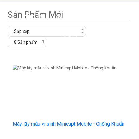
Sản Phẩm Mới
TIN TỨC
KHÁCH HÀNG
WEBINAR
LIÊN HỆ
Máy lấy mẫu vi sinh Minicapt Mobile - Chống Khuẩn