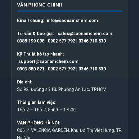
VĂN PHÒNG CHÍNH
Email chung:
info@saonamchem.com
Tư vấn & báo giá:
sales@saonamchem.com
0388 199 098
|
0902 577 792
|
0346 710 530
Kỹ Thuật hỗ trợ nhanh:
support@saonamchem.com
0
903 880 821
|
0902 577 792
|
0346 710 530
Địa chỉ:
Số 92, Đường số 13, Phường An Lạc, TP.HCM
Thời gian làm việc:
Thứ 2 – Thứ 7, 8h00 – 17h00
VĂN PHÒNG HÀ NỘI:
C0614 VALENCIA GARDEN, Khu Đô Thị Việt Hưng, TP.
Hà Nội.