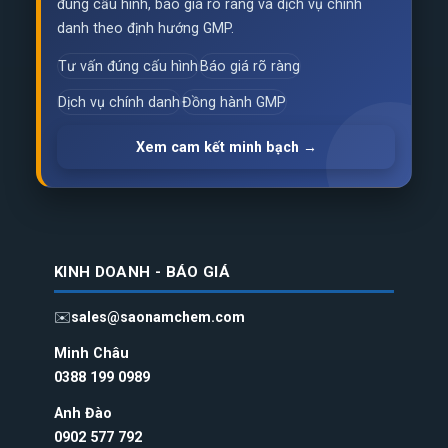
đúng cấu hình, báo giá rõ ràng và dịch vụ chính
danh theo định hướng GMP.
Tư vấn đúng cấu hình
Báo giá rõ ràng
Dịch vụ chính danh
Đồng hành GMP
Xem cam kết minh bạch →
KINH DOANH - BÁO GIÁ
✉️
sales@saonamchem.com
Minh Châu
0388 199 098
9
Anh Đào
0902 577 792