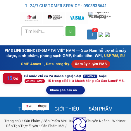
24/7 CUSTOMER SERVICE - 0903938641
0
PMS LIFE SCIENCES/GMP TẠI VIỆT NAM
— Sao Nam hỗ trợ nhà máy
USP 788, EU
dược, sinh phẩm, phòng sạch GMP, thuốc tiêm, WFI,
GMP Annex 1, Data Integrity
.
Xem ủy quyền PMS
Cả nước chỉ có 24 doanh nghiệp đạt
hoặc
EU-GMP
15
/24
.
15 trong số đó là khách hàng của Sao Nam/PMS.
JAPAN-GMP
Khám phá dấu ấn →
TRANG CHỦ
GIỚI THIỆU
SẢN PHẨM
Trang chủ
/
Sản Phẩm
/
Sản Phẩm Mới - Kiến Thức Chuyên Ngành - Webinar
- Đào Tạo Trực Tuyến
/
Sản Phẩm Mới
/
DỊCH VỤ