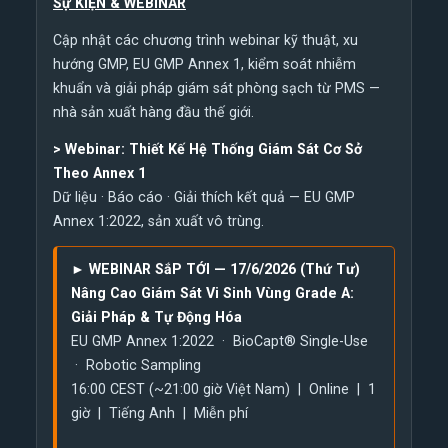
Sự KIỆN & WEBINAR
Cập nhật các chương trình webinar kỹ thuật, xu
hướng GMP, EU GMP Annex 1, kiểm soát nhiễm
khuẩn và giải pháp giám sát phòng sạch từ PMS —
nhà sản xuất hàng đầu thế giới.
>
Webinar: Thiết Kế Hệ Thống Giám Sát Cơ Sở
Theo Annex 1
Dữ liệu · Báo cáo · Giải thích kết quả — EU GMP
Annex 1:2022, sản xuất vô trùng.
► WEBINAR SắP TỚI — 17/6/2026 (Thứ Tư)
Nâng Cao Giám Sát Vi Sinh Vùng Grade A:
Giải Pháp & Tự Động Hóa
EU GMP Annex 1:2022 · BioCapt® Single-Use
· Robotic Sampling
16:00 CEST (~21:00 giờ Việt Nam) | Online | 1
giờ | Tiếng Anh | Miễn phí