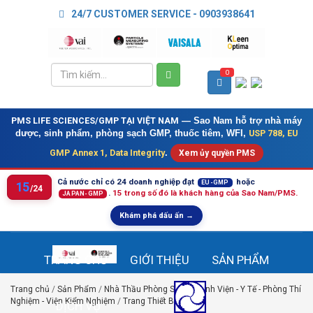
24/7 CUSTOMER SERVICE - 0903938641
0
PMS LIFE SCIENCES/GMP TẠI VIỆT NAM
— Sao Nam hỗ trợ nhà máy
USP 788, EU
dược, sinh phẩm, phòng sạch GMP, thuốc tiêm, WFI,
GMP Annex 1, Data Integrity
.
Xem ủy quyền PMS
Cả nước chỉ có 24 doanh nghiệp đạt
hoặc
EU-GMP
15
/24
.
15 trong số đó là khách hàng của Sao Nam/PMS.
JAPAN-GMP
Khám phá dấu ấn →
TRANG CHỦ
GIỚI THIỆU
SẢN PHẨM
Trang chủ
/
Sản Phẩm
/
Nhà Thầu Phòng Sạch - Bệnh Viện - Y Tế - Phòng Thí
Nghiệm - Viện Kiểm Nghiệm
/
Trang Thiết Bị Y Tế
/
DỊCH VỤ