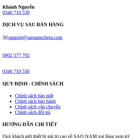
Khánh Nguyễn
0346 710 530
DỊCH VỤ SAU BÁN HÀNG
✉️
support@saonamchem.com
Đào Võ
0902 577 792
Khánh Nguyễn
0346 710 530
QUY ĐỊNH - CHÍNH SÁCH
Chính sách bảo mật
Chính sách bảo hành
Chính sách vận chuyển
Chính sách đổi trả
HƯỚNG DẪN CHI TIẾT
Quý khách gửi thiết bị giá trị cao về SAO NAM vui lòng xem kỹ