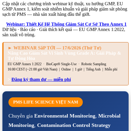
Cập nhật các chương trình webinar kỹ thuật, xu hướng GMP, EU
GMP Annex 1, kiểm soát nhiễm khuẩn và giải pháp giám sát phòng
sạch từ PMS — nhà sản xuất hàng đầu thế giới.
>
Webinar: Thiết Kế Hệ Thống Giám Sát Cơ Sở Theo Annex 1
Dữ liệu · Báo cáo · Giải thích kết quả — EU GMP Annex 1:2022,
sản xuất vô trùng.
► WEBINAR SắP TỚI — 17/6/2026 (Thứ Tư)
Nâng Cao Giám Sát Vi Sinh Vùng Grade A: Giải Pháp &
Tự Động Hóa
EU GMP Annex 1:2022 · BioCapt® Single-Use · Robotic Sampling
16:00 CEST (~21:00 giờ Việt Nam) | Online | 1 giờ | Tiếng Anh | Miễn phí
>
Đăng ký tham dự — miễn phí
PMS LIFE SCIENCE VIỆT NAM
Chuyên gia
Environmental Monitoring
,
Microbial
Monitoring
,
Contamination Control Strategy