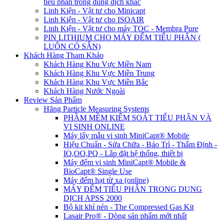
tiểu phân trong dung dịch khác
Linh Kiện - Vật tư cho Minicapt
Linh Kiện - Vật tư cho ISOAIR
Linh Kiện - Vật tư cho máy TOC - Membra Pure
PIN LITHIUM CHO MÁY ĐẾM TIỂU PHÂN (
LUÔN CÓ SẴN)
Khách Hàng Tham Khảo
Khách Hàng Khu Vực Miền Nam
Khách Hàng Khu Vực Miền Trung
Khách Hàng Khu Vực Miền Bắc
Khách Hàng Nước Ngoài
Review Sản Phẩm
Hãng Particle Measuring Systems
PHẦM MỀM KIỂM SOÁT TIỂU PHÂN VÀ
VI SINH ONLINE
Máy lấy mẫu vi sinh MiniCapt® Mobile
Hiệu Chuẩn - Sửa Chữa - Bảo Trì - Thẩm Định -
IQ,OQ,PQ - Lắp đặt hệ thống, thiết bị
Máy đếm vi sinh MiniCapt® Mobile &
BioCapt® Single Use
Máy đếm hạt từ xa (online)
MÁY ĐẾM TIỂU PHÂN TRONG DUNG
DỊCH APSS 2000
Bộ kit khí nén - The Compressed Gas Kit
Lasair Pro® - Dòng sản phẩm mới nhất