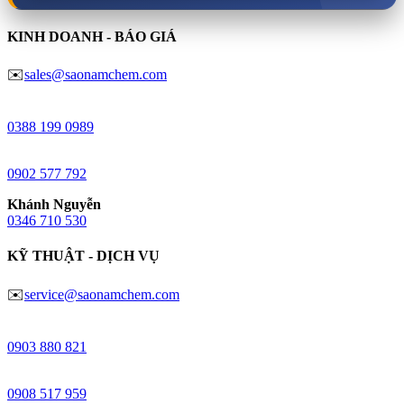
KINH DOANH - BÁO GIÁ
✉️
sales@saonamchem.com
Minh Châu
0388 199 098
9
Anh Đào
0902 577 792
Khánh Nguyễn
0346 710 530
KỸ THUẬT - DỊCH VỤ
✉️
service@saonamchem.com
Ngô Trung
0
903 880 821
Huy Lâm
0908 517 959