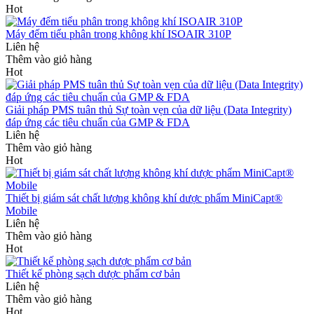
Hot
Máy đếm tiểu phân trong không khí ISOAIR 310P
Liên hệ
Thêm vào giỏ hàng
Hot
Giải pháp PMS tuân thủ Sự toàn vẹn của dữ liệu (Data Integrity)
đáp ứng các tiêu chuẩn của GMP & FDA
Liên hệ
Thêm vào giỏ hàng
Hot
Thiết bị giám sát chất lượng không khí dược phẩm MiniCapt®
Mobile
Liên hệ
Thêm vào giỏ hàng
Hot
Thiết kế phòng sạch dược phẩm cơ bản
Liên hệ
Thêm vào giỏ hàng
Hot