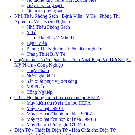
Giấy in phòng sạch
Quần áo phòng sạch
Nhà Thầu Phòng Sạch - Bệnh Viện - Y Tế - Phòng Thí
Nghiệm - Viện Kiểm Nghiệm
Nhà Thầu Phòng Sạch
Y Tế
Handilaz® Mini II
Bệnh Viện
Phòng Thí Nghiệm - Viện kiểm nghiệm
Trang Thiết Bị Y Tế
Thực phẩm - Nước giải khát - Sản Xuất Phục Vụ Đời Sống -
Mỹ Phẩm - Công Nghiệp
Thực Phẩm
Nước giải khát
Sản xuất phục vụ đời sống
Mỹ Phẩm
Công Nghiệp
GTI - Hệ thống kiểm tra rò rỉ màn lọc HEPA
Máy kiểm tra rò rỉ màn lọc HEPA
Máy tạo hạt 3990-1
Máy tạo hạt đầu phun nhiệt 3990-2
Máy tạo hạt tích hợp khí nén 3990-3
Máy đo lưu lượng gió GTI620
Điện Tử - Thiết Bị Điện Tử - Hóa Chất cho Điện Tử