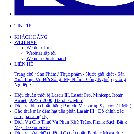
TIN TỨC
KHÁCH HÀNG
WEBINAR
Webinar Hub
Webinar sắp tới
Webinar On-demand
LIÊN HỆ
Trang chủ
/
Sản Phẩm
/
Thực phẩm - Nước giải khát - Sản
Xuất Phục Vụ Đời Sống -Mỹ Phẩm - Công Nghiệp
/
Công
Nghiệp
/
Hiệu chuẩn thiết bị Lasair III, Lasair Pro, Minicapt, Isoair,
Airnet , APSS-2000, Handilaz MiniI
Dịch vụ hiệu chuẩn hãng Particle Measuring Systems ( PMS )
Cho thuê máy đếm hạt tiểu phân Lasair III - Độ chính xác
cao, giá cả hợp lý
Dịch Vụ Cho Thuê Và Phun Khử Trùng Phòng Sạch Bằng
Máy Baskuma Pro
Dịch vụ sửa chữa thiết bị đo tiểu phân Particle Measuring