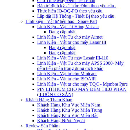
Cho Thuê Máy Đếm Tiểu Phân
Bảo trì định kỳ - Thẩm Định theo yêu cầu .
Thực hiện IQ-OQ-PQ theo yêu cầu.
Lắp đặt Hệ Thống - Thiết Bị theo yêu cầu
Linh kiện - Vật tư tiêu hao - Spare Part
Linh Kiện - Vật Tư Hãng Vaisala
Đang cập nhật
Linh Kiện - Vật Tư cho máy Airnet
Linh Kiện - Vật tư cho máy Lasair III
Đang cập nhật
Đang cập nhật
Linh Kiện - Vật Tư máy Lasair III-110
Linh Kiện - Vật Tư cho máy APSS 2000- Máy
đếm tiểu phân trong dung dịch khác
Linh Kiện - Vật tư cho Minicapt
Linh Kiện - Vật tư cho ISOAIR
Linh Kiện - Vật tư cho máy TOC - Membra Pure
PIN LITHIUM CHO MÁY ĐẾM TIỂU PHÂN
( LUÔN CÓ SẴN)
Khách Hàng Tham Khảo
Khách Hàng Khu Vực Miền Nam
Khách Hàng Khu Vực Miền Trung
Khách Hàng Khu Vực Miền Bắc
Khách Hàng Nước Ngoài
Review Sản Phẩm