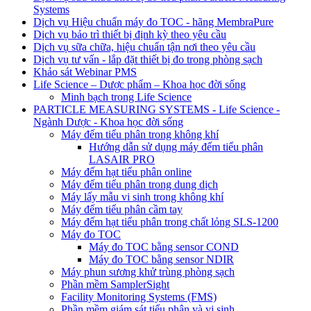
Systems
Dịch vụ Hiệu chuẩn máy đo TOC - hãng MembraPure
Dịch vụ bảo trì thiết bị định kỳ theo yêu cầu
Dịch vụ sữa chữa, hiệu chuẩn tận nơi theo yêu cầu
Dịch vụ tư vấn - lắp đặt thiết bị đo trong phòng sạch
Khảo sát Webinar PMS
Life Science – Dược phẩm – Khoa học đời sống
Minh bạch trong Life Science
PARTICLE MEASURING SYSTEMS - Life Science -
Ngành Dược - Khoa học đời sống
Máy đếm tiểu phân trong không khí
Hướng dẫn sử dụng máy đếm tiểu phân
LASAIR PRO
Máy đếm hạt tiểu phân online
Máy đếm tiểu phân trong dung dịch
Máy lấy mẫu vi sinh trong không khí
Máy đếm tiểu phân cầm tay
Máy đếm hạt tiểu phân trong chất lỏng SLS-1200
Máy đo TOC
Máy đo TOC bằng sensor COND
Máy đo TOC bằng sensor NDIR
Máy phun sương khử trùng phòng sạch
Phần mềm SamplerSight
Facility Monitoring Systems (FMS)
Phần mềm giám sát tiểu phân và vi sinh