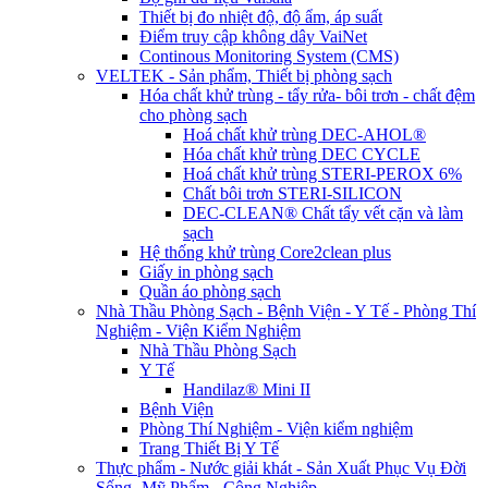
Thiết bị đo nhiệt độ, độ ẩm, áp suất
Điểm truy cập không dây VaiNet
Continous Monitoring System (CMS)
VELTEK - Sản phẩm, Thiết bị phòng sạch
Hóa chất khử trùng - tẩy rửa- bôi trơn - chất đệm
cho phòng sạch
Hoá chất khử trùng DEC-AHOL®
Hóa chất khử trùng DEC CYCLE
Hoá chất khử trùng STERI-PEROX 6%
Chất bôi trơn STERI-SILICON
DEC-CLEAN® Chất tẩy vết cặn và làm
sạch
Hệ thống khử trùng Core2clean plus
Giấy in phòng sạch
Quần áo phòng sạch
Nhà Thầu Phòng Sạch - Bệnh Viện - Y Tế - Phòng Thí
Nghiệm - Viện Kiểm Nghiệm
Nhà Thầu Phòng Sạch
Y Tế
Handilaz® Mini II
Bệnh Viện
Phòng Thí Nghiệm - Viện kiểm nghiệm
Trang Thiết Bị Y Tế
Thực phẩm - Nước giải khát - Sản Xuất Phục Vụ Đời
Sống -Mỹ Phẩm - Công Nghiệp