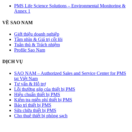
PMS Life Science Solutions – Environmental Monitoring &
Annex 1
VỀ SAO NAM
Giới thiệu doanh nghiệp
Tầm nhìn & Giá trị cốt lõi
Tuân thủ & Trách nhiệm
Profile Sao Nam
DỊCH VỤ
SAO NAM – Authorized Sales and Service Center for PMS
tại Việt Nam
Tư vấn & Hỗ trợ
Lỗi thường gặp của thiết bị PMS
Hiệu chuẩn thiết bị PMS
Kiểm tra miễn phí thiết bị PMS
Bảo trì thiết bị PMS
Sửa chữa thiết bị PMS
Cho thuê thiết bị phòng sạch
Sự KIỆN & WEBINAR