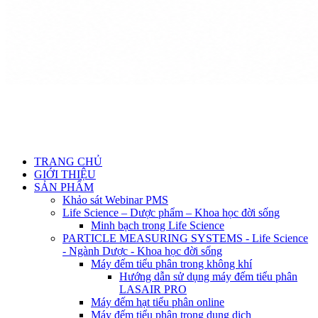
TRANG CHỦ
GIỚI THIỆU
SẢN PHẨM
Khảo sát Webinar PMS
Life Science – Dược phẩm – Khoa học đời sống
Minh bạch trong Life Science
PARTICLE MEASURING SYSTEMS - Life Science
- Ngành Dược - Khoa học đời sống
Máy đếm tiểu phân trong không khí
Hướng dẫn sử dụng máy đếm tiểu phân
LASAIR PRO
Máy đếm hạt tiểu phân online
Máy đếm tiểu phân trong dung dịch