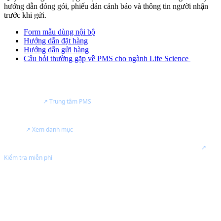
hướng dẫn đóng gói, phiếu dán cảnh báo và thông tin người nhận
trước khi gửi.
Form mẫu dùng nội bộ
Hướng dẫn đặt hàng
Hướng dẫn gửi hàng
Câu hỏi thường gặp về PMS cho ngành Life Science
NĂNG LỰC
Đại lý bán hàng & trung tâm dịch vụ của
Particle Measuring Systems
tại Việt Nam.
↗ Trung tâm PMS
Tư vấn thiết bị đo tiểu phân, giám sát phòng sạch và kiểm soát nhiễm
khuẩn.
↗ Xem danh mục
Hiệu chuẩn, kiểm tra, bảo trì thiết bị PMS
Ủy quyền - Chính Hãng
.
↗
Kiểm tra miễn phí
Hỗ trợ hồ sơ kỹ thuật cho nhà máy GMP, EU-GMP, ISO và phòng sạch.
Tư vấn giải pháp theo nhu cầu QA/QC, sản xuất, bảo trì và phòng sạch.
● Authorized by Particle Measuring Systems