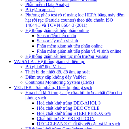
Phần mềm Data Analyst
Bộ giảm áp suất
Phương pháp test rò rỉ màng lọc HEPA bằng máy đếm
hạt rời rạc (Particle counter) theo tiêu chuẩn ISO
14644-3 và TCVN 8664-3 (2011)
Hệ thống giám sát tiểu phân online
Sensor đếm tiểu phân
Sensor lấy mẫu vi sinh
Phần mềm giám sát tiểu phân online
Phần mềm giám sát tiểu phân và vi sinh online
Hệ thống giám sát liên tục môi trường Vaisala
VAISALA - Hệ thống giám sát liên tục
Bộ ghi dữ liệu Vaisala
Thiết bị đo nhiệt độ, độ ẩm, áp suất
Điểm truy cập không dây VaiNet
Continous Monitoring System (CMS)
VELTEK - Sản phẩm, Thiết bị phòng sạch
Hóa chất khử trùng - tẩy rửa- bôi trơn - chất đệm cho
phòng sạch
Hoá chất khử trùng DEC-AHOL®
Hóa chất khử trùng DEC CYCLE
Hoá chất khử trùng STERI-PEROX 6%
Chất bôi trơn STERI-SILICON
DEC-CLEAN® Chất tẩy vết cặn và làm sạch
Hệ thống khử trùng Core2clean plus