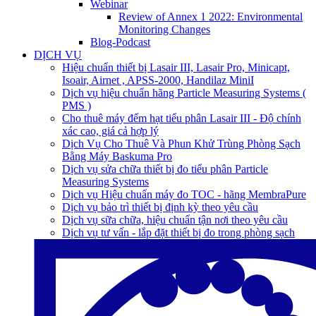
Webinar
Review of Annex 1 2022: Environmental
Monitoring Changes
Blog-Podcast
DỊCH VỤ
Hiệu chuẩn thiết bị Lasair III, Lasair Pro, Minicapt,
Isoair, Airnet , APSS-2000, Handilaz MiniI
Dịch vụ hiệu chuẩn hãng Particle Measuring Systems (
PMS )
Cho thuê máy đếm hạt tiểu phân Lasair III - Độ chính
xác cao, giá cả hợp lý
Dịch Vụ Cho Thuê Và Phun Khử Trùng Phòng Sạch
Bằng Máy Baskuma Pro
Dịch vụ sửa chữa thiết bị đo tiểu phân Particle
Measuring Systems
Dịch vụ Hiệu chuẩn máy đo TOC - hãng MembraPure
Dịch vụ bảo trì thiết bị định kỳ theo yêu cầu
Dịch vụ sữa chữa, hiệu chuẩn tận nơi theo yêu cầu
Dịch vụ tư vấn - lắp đặt thiết bị đo trong phòng sạch