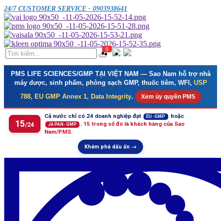
24/7 CUSTOMER SERVICE - 0903938641
0
PMS LIFE SCIENCES/GMP TẠI VIỆT NAM
— Sao Nam hỗ trợ nhà
máy dược, sinh phẩm, phòng sạch GMP, thuốc tiêm, WFI,
USP
788, EU GMP Annex 1, Data Integrity
.
Xem ủy quyền PMS
Cả nước chỉ có 24 doanh nghiệp đạt
hoặc
EU-GMP
15
.
15 trong số đó là khách hàng của Sao
/24
JAPAN-GMP
Nam/PMS.
Khám phá dấu ấn →