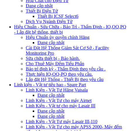
Hóa Chất cho Điện Tử
Đang cập nhật
Thiết Bị Điện Tử
Thiết Bị ICSF Select6
Dịch Vụ Ngành Điện Tử
Hiệu Chuẩn - Sửa Chữa - Bảo Trì - Thẩm Định - IQ,OQ,PQ
- Lắp đặt hệ thống, thiết bị
Hiệu Chuẩn ủy quyền chính Hãng
Đang cập nhật
Cài Đặt Hệ Thống Giám Sát Cơ Sở - Facility
Monitoring Pro
Sữa chữa thiết bị - Bảo hành.
Cho Thuê Máy Đếm Tiểu Phân
Bảo trì định kỳ - Thẩm Định theo yêu cầu .
Thực hiện IQ-OQ-PQ theo yêu cầu.
Lắp đặt Hệ Thống - Thiết Bị theo yêu cầu
Linh kiện - Vật tư tiêu hao - Spare Part
Linh Kiện - Vật Tư Hãng Vaisala
Đang cập nhật
Linh Kiện - Vật Tư cho máy Airnet
Linh Kiện - Vật tư cho máy Lasair III
Đang cập nhật
Đang cập nhật
Linh Kiện - Vật Tư máy Lasair III-110
Linh Kiện - Vật Tư cho máy APSS 2000- Máy đếm