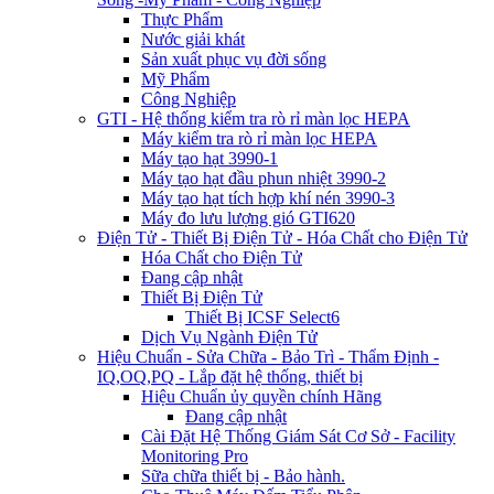
Thực Phẩm
Nước giải khát
Sản xuất phục vụ đời sống
Mỹ Phẩm
Công Nghiệp
GTI - Hệ thống kiểm tra rò rỉ màn lọc HEPA
Máy kiểm tra rò rỉ màn lọc HEPA
Máy tạo hạt 3990-1
Máy tạo hạt đầu phun nhiệt 3990-2
Máy tạo hạt tích hợp khí nén 3990-3
Máy đo lưu lượng gió GTI620
Điện Tử - Thiết Bị Điện Tử - Hóa Chất cho Điện Tử
Hóa Chất cho Điện Tử
Đang cập nhật
Thiết Bị Điện Tử
Thiết Bị ICSF Select6
Dịch Vụ Ngành Điện Tử
Hiệu Chuẩn - Sửa Chữa - Bảo Trì - Thẩm Định -
IQ,OQ,PQ - Lắp đặt hệ thống, thiết bị
Hiệu Chuẩn ủy quyền chính Hãng
Đang cập nhật
Cài Đặt Hệ Thống Giám Sát Cơ Sở - Facility
Monitoring Pro
Sữa chữa thiết bị - Bảo hành.