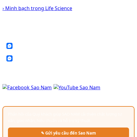
› Minh bạch trong Life Science
KẾT NỐI VỚI CHÚNG TÔI
SAO NAM luôn sẵn sàng hỗ trợ Quý khách về thiết bị, dịch vụ kỹ thuật và
giải pháp phòng sạch.
Zalo: 0388 199 098
Zalo: 0902 577 792
✉ sales@saonamchem.com
GÓP Ý & ĐÁNH GIÁ
Phản hồi của Quý khách giúp SAO NAM cải thiện chất lượng tư
vấn, giao nhận, hiệu chuẩn và hỗ trợ kỹ thuật.
✎ Gửi yêu cầu đến Sao Nam