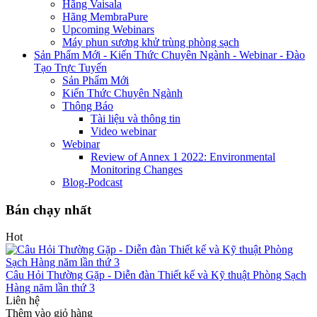
Hãng Vaisala
Hãng MembraPure
Upcoming Webinars
Máy phun sương khử trùng phòng sạch
Sản Phẩm Mới - Kiến Thức Chuyên Ngành - Webinar - Đào
Tạo Trực Tuyến
Sản Phẩm Mới
Kiến Thức Chuyên Ngành
Thông Báo
Tài liệu và thông tin
Video webinar
Webinar
Review of Annex 1 2022: Environmental
Monitoring Changes
Blog-Podcast
Bán chạy nhất
Hot
Câu Hỏi Thường Gặp - Diễn đàn Thiết kế và Kỹ thuật Phòng Sạch
Hàng năm lần thứ 3
Liên hệ
Thêm vào giỏ hàng