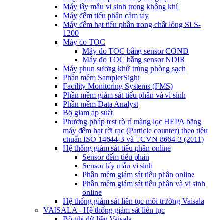
Máy lấy mẫu vi sinh trong không khí
Máy đếm tiểu phân cầm tay
Máy đếm hạt tiểu phân trong chất lỏng SLS-
1200
Máy đo TOC
Máy đo TOC bằng sensor COND
Máy đo TOC bằng sensor NDIR
Máy phun sương khử trùng phòng sạch
Phần mềm SamplerSight
Facility Monitoring Systems (FMS)
Phần mềm giám sát tiểu phân và vi sinh
Phần mềm Data Analyst
Bộ giảm áp suất
Phương pháp test rò rỉ màng lọc HEPA bằng
máy đếm hạt rời rạc (Particle counter) theo tiêu
chuẩn ISO 14644-3 và TCVN 8664-3 (2011)
Hệ thống giám sát tiểu phân online
Sensor đếm tiểu phân
Sensor lấy mẫu vi sinh
Phần mềm giám sát tiểu phân online
Phần mềm giám sát tiểu phân và vi sinh
online
Hệ thống giám sát liên tục môi trường Vaisala
VAISALA - Hệ thống giám sát liên tục
Bộ ghi dữ liệu Vaisala