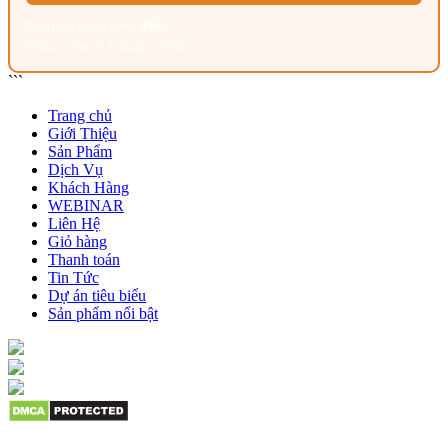
Phản hồi trong vòng
24h
Thứ 2 – Thứ 7 | 8:00 – 17:00
```
Trang chủ
Giới Thiệu
Sản Phẩm
Dịch Vụ
Khách Hàng
WEBINAR
Liên Hệ
Giỏ hàng
Thanh toán
Tin Tức
Dự án tiêu biểu
Sản phẩm nổi bật