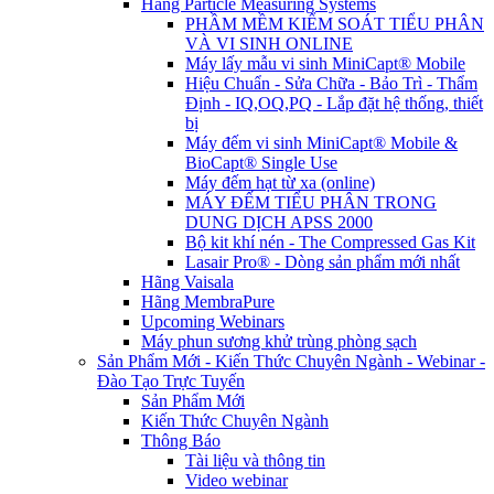
Hãng Particle Measuring Systems
PHẦM MỀM KIỂM SOÁT TIỂU PHÂN
VÀ VI SINH ONLINE
Máy lấy mẫu vi sinh MiniCapt® Mobile
Hiệu Chuẩn - Sửa Chữa - Bảo Trì - Thẩm
Định - IQ,OQ,PQ - Lắp đặt hệ thống, thiết
bị
Máy đếm vi sinh MiniCapt® Mobile &
BioCapt® Single Use
Máy đếm hạt từ xa (online)
MÁY ĐẾM TIỂU PHÂN TRONG
DUNG DỊCH APSS 2000
Bộ kit khí nén - The Compressed Gas Kit
Lasair Pro® - Dòng sản phẩm mới nhất
Hãng Vaisala
Hãng MembraPure
Upcoming Webinars
Máy phun sương khử trùng phòng sạch
Sản Phẩm Mới - Kiến Thức Chuyên Ngành - Webinar -
Đào Tạo Trực Tuyến
Sản Phẩm Mới
Kiến Thức Chuyên Ngành
Thông Báo
Tài liệu và thông tin
Video webinar