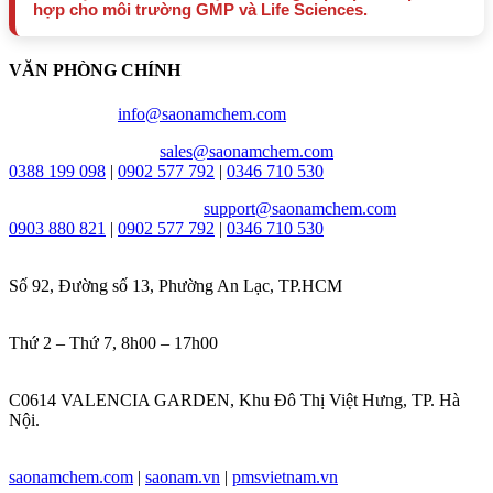
hợp cho môi trường GMP và Life Sciences.
VĂN PHÒNG CHÍNH
Email chung:
info@saonamchem.com
Tư vấn & báo giá:
sales@saonamchem.com
0388 199 098
|
0902 577 792
|
0346 710 530
Kỹ Thuật hỗ trợ nhanh:
support@saonamchem.com
0
903 880 821
|
0902 577 792
|
0346 710 530
Địa chỉ:
Số 92, Đường số 13, Phường An Lạc, TP.HCM
Thời gian làm việc:
Thứ 2 – Thứ 7, 8h00 – 17h00
VĂN PHÒNG HÀ NỘI:
C0614 VALENCIA GARDEN, Khu Đô Thị Việt Hưng, TP. Hà
Nội.
Website:
saonamchem.com
|
saonam.vn
|
pmsvietnam.vn