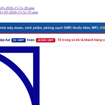
nhà máy dược, sinh phẩm, phòng sạch GMP, thuốc tiêm, WFI,
USP
iệp đạt
hoặc
.
15 trong số đó là khách hàng
EU-GMP
JAPAN-GMP