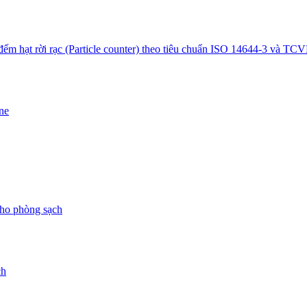
ếm hạt rời rạc (Particle counter) theo tiêu chuẩn ISO 14644-3 và TC
ne
 cho phòng sạch
ch