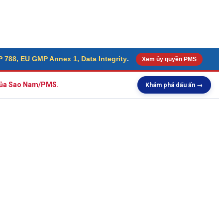
 788, EU GMP Annex 1, Data Integrity
.
Xem ủy quyền PMS
 của Sao Nam/PMS.
Khám phá dấu ấn →