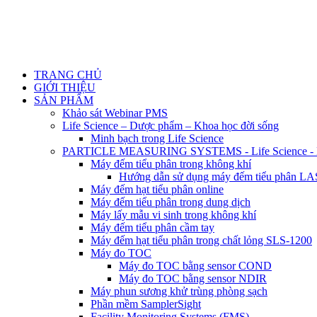
TRANG CHỦ
GIỚI THIỆU
SẢN PHẨM
Khảo sát Webinar PMS
Life Science – Dược phẩm – Khoa học đời sống
Minh bạch trong Life Science
PARTICLE MEASURING SYSTEMS - Life Science - Ng
Máy đếm tiểu phân trong không khí
Hướng dẫn sử dụng máy đếm tiểu phân 
Máy đếm hạt tiểu phân online
Máy đếm tiểu phân trong dung dịch
Máy lấy mẫu vi sinh trong không khí
Máy đếm tiểu phân cầm tay
Máy đếm hạt tiểu phân trong chất lỏng SLS-1200
Máy đo TOC
Máy đo TOC bằng sensor COND
Máy đo TOC bằng sensor NDIR
Máy phun sương khử trùng phòng sạch
Phần mềm SamplerSight
Facility Monitoring Systems (FMS)