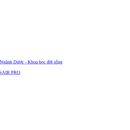
ành Dược - Khoa học đời sống
LASAIR PRO