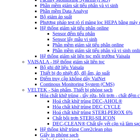
Phần mềm giám sát tiểu phân và vi sinh
Phần mềm Data Analyst
Bộ giảm áp suất
Phương pháp test rò rỉ màng lọc HEPA bằng máy đ
Hệ thống giám sát tiểu phân online
Sensor đếm tiểu phân
Sensor lấy mẫu vi sinh
Phần mềm giám sát tiểu phân online
Phần mềm giám sát tiểu phân và vi sinh onli
Hệ thống giám sát liên tục môi trường Vaisala
VAISALA - Hệ thống giám sát liên tục
Bộ ghi dữ liệu Vaisala
Thiết bị đo nhiệt độ, độ ẩm, áp suất
Điểm truy cập không dây VaiNet
Continous Monitoring System (CMS)
VELTEK - Sản phẩm, Thiết bị phòng sạch
Hóa chất khử trùng - tẩy rửa- bôi trơn - chất đệm
Hoá chất khử trùng DEC-AHOL®
Hóa chất khử trùng DEC CYCLE
Hoá chất khử trùng STERI-PEROX 6%
Chất bôi trơn STERI-SILICON
DEC-CLEAN® Chất tẩy vết cặn và làm sạ
Hệ thống khử trùng Core2clean plus
Giấy in phòng sạch