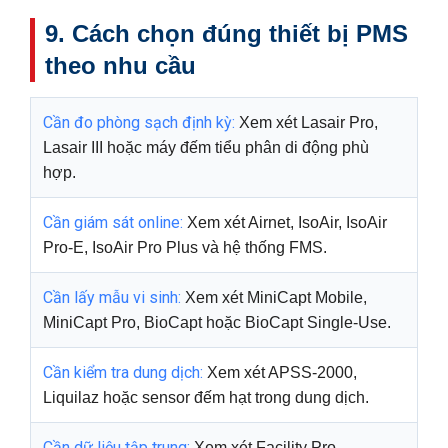
9. Cách chọn đúng thiết bị PMS
theo nhu cầu
Cần đo phòng sạch định kỳ:
Xem xét Lasair Pro,
Lasair III hoặc máy đếm tiểu phân di động phù
hợp.
Cần giám sát online:
Xem xét Airnet, IsoAir, IsoAir
Pro-E, IsoAir Pro Plus và hệ thống FMS.
Cần lấy mẫu vi sinh:
Xem xét MiniCapt Mobile,
MiniCapt Pro, BioCapt hoặc BioCapt Single-Use.
Cần kiểm tra dung dịch:
Xem xét APSS-2000,
Liquilaz hoặc sensor đếm hạt trong dung dịch.
Cần dữ liệu tập trung:
Xem xét Facility Pro,