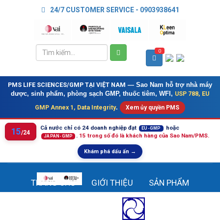
24/7 CUSTOMER SERVICE - 0903938641
0
PMS LIFE SCIENCES/GMP TẠI VIỆT NAM
— Sao Nam hỗ trợ nhà máy
USP 788, EU
dược, sinh phẩm, phòng sạch GMP, thuốc tiêm, WFI,
GMP Annex 1, Data Integrity
.
Xem ủy quyền PMS
Cả nước chỉ có 24 doanh nghiệp đạt
hoặc
EU-GMP
15
/24
.
15 trong số đó là khách hàng của Sao Nam/PMS.
JAPAN-GMP
Khám phá dấu ấn →
TRANG CHỦ
GIỚI THIỆU
SẢN PHẨM
DỊCH VỤ