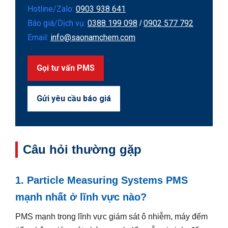
Hotline/Zalo:
0903 938 641
Báo giá/Dịch vụ:
0388 199 098
0902 577 792
/
Email:
info@saonamchem.com
Gọi tư vấn PMS
Gửi yêu cầu báo giá
Câu hỏi thường gặp
1. Particle Measuring Systems PMS
mạnh nhất ở lĩnh vực nào?
PMS mạnh trong lĩnh vực giám sát ô nhiễm, máy đếm