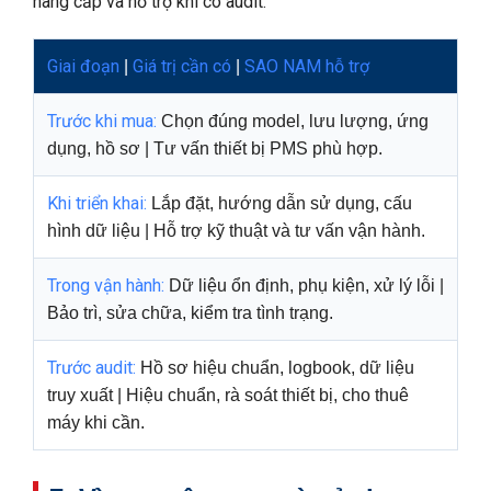
nâng cấp và hỗ trợ khi có audit.
Giai đoạn
Giá trị cần có
SAO NAM hỗ trợ
|
|
Trước khi mua:
Chọn đúng model, lưu lượng, ứng
dụng, hồ sơ | Tư vấn thiết bị PMS phù hợp.
Khi triển khai:
Lắp đặt, hướng dẫn sử dụng, cấu
hình dữ liệu | Hỗ trợ kỹ thuật và tư vấn vận hành.
Trong vận hành:
Dữ liệu ổn định, phụ kiện, xử lý lỗi |
Bảo trì, sửa chữa, kiểm tra tình trạng.
Trước audit:
Hồ sơ hiệu chuẩn, logbook, dữ liệu
truy xuất | Hiệu chuẩn, rà soát thiết bị, cho thuê
máy khi cần.