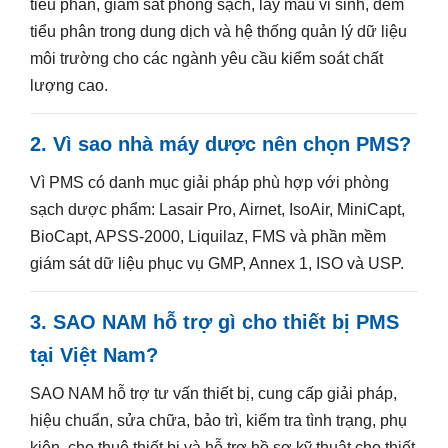
tiểu phân, giám sát phòng sạch, lấy mẫu vi sinh, đếm
tiểu phân trong dung dịch và hệ thống quản lý dữ liệu
môi trường cho các ngành yêu cầu kiểm soát chất
lượng cao.
2. Vì sao nhà máy dược nên chọn PMS?
Vì PMS có danh mục giải pháp phù hợp với phòng
sạch dược phẩm: Lasair Pro, Airnet, IsoAir, MiniCapt,
BioCapt, APSS-2000, Liquilaz, FMS và phần mềm
giám sát dữ liệu phục vụ GMP, Annex 1, ISO và USP.
3. SAO NAM hỗ trợ gì cho thiết bị PMS
tại Việt Nam?
SAO NAM hỗ trợ tư vấn thiết bị, cung cấp giải pháp,
hiệu chuẩn, sửa chữa, bảo trì, kiểm tra tình trạng, phụ
kiện, cho thuê thiết bị và hỗ trợ hồ sơ kỹ thuật cho thiết