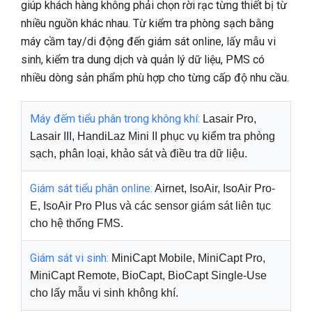
giúp khách hàng không phải chọn rời rạc từng thiết bị từ
nhiều nguồn khác nhau. Từ kiểm tra phòng sạch bằng
máy cầm tay/di động đến giám sát online, lấy mẫu vi
sinh, kiểm tra dung dịch và quản lý dữ liệu, PMS có
nhiều dòng sản phẩm phù hợp cho từng cấp độ nhu cầu.
Máy đếm tiểu phân trong không khí:
Lasair Pro,
Lasair III, HandiLaz Mini II phục vụ kiểm tra phòng
sạch, phân loại, khảo sát và điều tra dữ liệu.
Giám sát tiểu phân online:
Airnet, IsoAir, IsoAir Pro-
E, IsoAir Pro Plus và các sensor giám sát liên tục
cho hệ thống FMS.
Giám sát vi sinh:
MiniCapt Mobile, MiniCapt Pro,
MiniCapt Remote, BioCapt, BioCapt Single-Use
cho lấy mẫu vi sinh không khí.