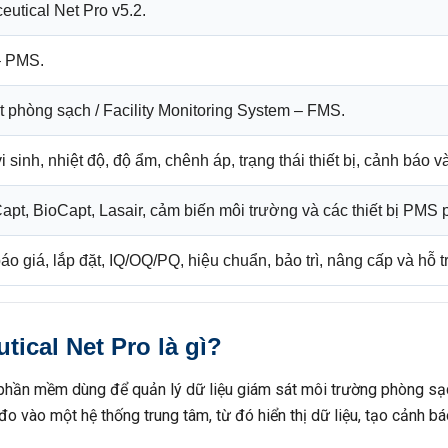
eutical Net Pro v5.2.
– PMS.
phòng sạch / Facility Monitoring System – FMS.
i sinh, nhiệt độ, độ ẩm, chênh áp, trạng thái thiết bị, cảnh báo v
iCapt, BioCapt, Lasair, cảm biến môi trường và các thiết bị PMS
o giá, lắp đặt, IQ/OQ/PQ, hiệu chuẩn, bảo trì, nâng cấp và hỗ tr
tical Net Pro là gì?
 phần mềm dùng để quản lý dữ liệu giám sát môi trường phòng sạch.
o vào một hệ thống trung tâm, từ đó hiển thị dữ liệu, tạo cảnh báo