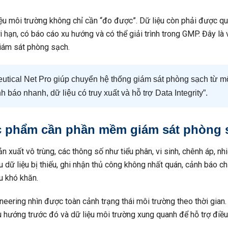
u môi trường không chỉ cần “đo được”. Dữ liệu còn phải được quả
i hạn, có báo cáo xu hướng và có thể giải trình trong GMP. Đây là va
iám sát phòng sạch.
eutical Net Pro giúp chuyển hệ thống giám sát phòng sạch từ mô 
 báo nhanh, dữ liệu có truy xuất và hỗ trợ Data Integrity”.
c phẩm cần phần mềm giám sát phòng 
xuất vô trùng, các thông số như tiểu phân, vi sinh, chênh áp, nhiệ
 dữ liệu bị thiếu, ghi nhận thủ công không nhất quán, cảnh báo ch
ều khó khăn.
ing nhìn được toàn cảnh trạng thái môi trường theo thời gian.
xu hướng trước đó và dữ liệu môi trường xung quanh để hỗ trợ điều