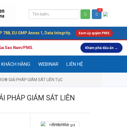
0
 788, EU GMP Annex 1, Data Integrity
.
Xem ủy quyền PMS
 của Sao Nam/PMS.
Khám phá dấu ấn →
KHÁCH HÀNG
WEBINAR
LIÊN HỆ
PRO® GIẢI PHÁP GIÁM SÁT LIÊN TỤC
ẢI PHÁP GIÁM SÁT LIÊN
Yêu cầu báo giá