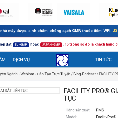
nhà máy dược, sinh phẩm, phòng sạch GMP, thuốc tiêm, WFI,
USP
iệp đạt
hoặc
.
15 trong số đó là khách hàng
EU-GMP
JAPAN-GMP
HẨM
DỊCH VỤ
TIN TỨC
yên Ngành - Webinar - Đào Tạo Trực Tuyến
/
Blog-Podcast
/ FACILITY 
FACILITY PRO® GI
TỤC
Hãng sản xuất:
PMS
Model:
FacilityPro®