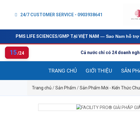
24/7 CUSTOMER SERVICE - 0903938641
PMS LIFE SCIENCES/GMP TẠI VIỆT NAM
— Sao Nam hỗ trợ 
15
Cả nước chỉ có 24 doanh ngh
/24
TRANG CHỦ
GIỚI THIỆU
SẢN P
Trang chủ
/
Sản Phẩm
/
Sản Phẩm Mới - Kiến Thức Chu