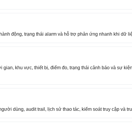
nh động, trạng thái alarm và hỗ trợ phản ứng nhanh khi dữ liệ
i gian, khu vực, thiết bị, điểm đo, trạng thái cảnh báo và sự ki
i dùng, audit trail, lịch sử thao tác, kiểm soát truy cập và tru