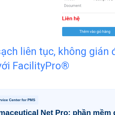
Document:
Liên hệ
Thêm vào giỏ hàng
ch liên tục, không gián 
với FacilityPro®
vice Center for PMS
armaceutical Net Pro: phần mềm 