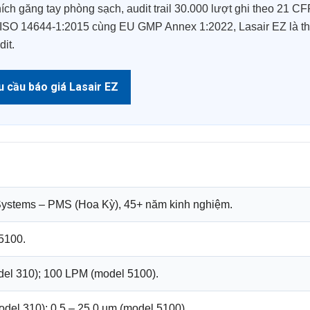
ch găng tay phòng sạch, audit trail 30.000 lượt ghi theo 21 CFR
 ISO 14644-1:2015 cùng EU GMP Annex 1:2022, Lasair EZ là thiế
it.
u cầu báo giá Lasair EZ
Systems – PMS (Hoa Kỳ), 45+ năm kinh nghiệm.
5100.
el 310); 100 LPM (model 5100).
del 310); 0.5 – 25.0 µm (model 5100).