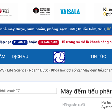
nhà máy dược, sinh phẩm, phòng sạch GMP, thuốc tiêm, WFI,
USP
iệp đạt
hoặc
.
15 trong số đó là khách hàng
EU-GMP
JAPAN-GMP
HẨM
DỊCH VỤ
TIN TỨC
- Life Science - Ngành Dược - Khoa học đời sống
/
Máy đếm tiểu phân
Máy đếm tiểu phân
Partic
Hãng sản xuất:
Syste