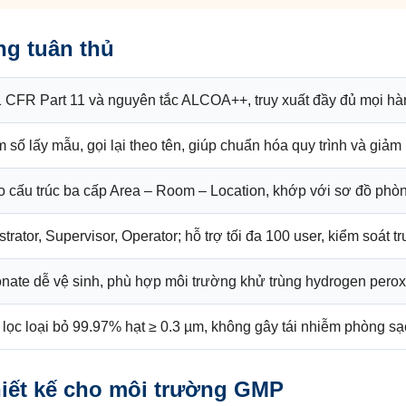
ng tuân thủ
CFR Part 11 và nguyên tắc ALCOA++, truy xuất đầy đủ mọi hành
m số lấy mẫu, gọi lại theo tên, giúp chuẩn hóa quy trình và giảm 
o cấu trúc ba cấp Area – Room – Location, khớp với sơ đồ phòn
trator, Supervisor, Operator; hỗ trợ tối đa 100 user, kiểm soát tr
nate dễ vệ sinh, phù hợp môi trường khử trùng hydrogen peroxi
lọc loại bỏ 99.97% hạt ≥ 0.3 µm, không gây tái nhiễm phòng sạc
hiết kế cho môi trường GMP