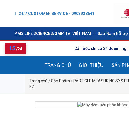
24/7 CUSTOMER SERVICE - 0903938641
PMS LIFE SCIENCES/GMP TẠI VIỆT NAM
— Sao Nam hỗ trợ 
15
Cả nước chỉ có 24 doanh ngh
/24
TRANG CHỦ
GIỚI THIỆU
SẢN P
Trang chủ
/
Sản Phẩm
/
PARTICLE MEASURING SYSTEMS 
EZ