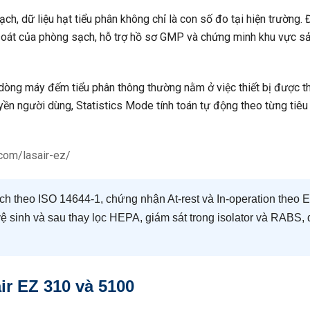
, dữ liệu hạt tiểu phân không chỉ là con số đo tại hiện trường.
 soát của phòng sạch, hỗ trợ hồ sơ GMP và chứng minh khu vực sả
 dòng máy đếm tiểu phân thông thường nằm ở việc thiết bị được th
uyền người dùng, Statistics Mode tính toán tự động theo từng tiêu
com/lasair-ez/
ch theo ISO 14644-1, chứng nhận At-rest và In-operation theo
 sinh và sau thay lọc HEPA, giám sát trong isolator và RABS, đi
ir EZ 310 và 5100