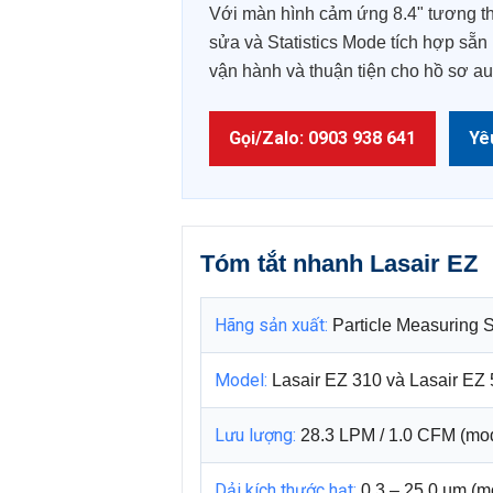
Với màn hình cảm ứng 8.4" tương thí
sửa và Statistics Mode tích hợp sẵn
vận hành và thuận tiện cho hồ sơ aud
Gọi/Zalo: 0903 938 641
Yê
Tóm tắt nhanh Lasair EZ
Hãng sản xuất:
Particle Measuring 
Model:
Lasair EZ 310 và Lasair EZ 
Lưu lượng:
28.3 LPM / 1.0 CFM (mod
Dải kích thước hạt:
0.3 – 25.0 µm (mo