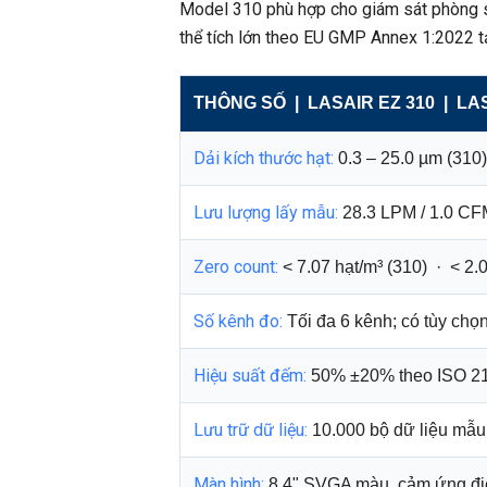
Model 310 phù hợp cho giám sát phòng s
thể tích lớn theo EU GMP Annex 1:2022 t
THÔNG SỐ | LASAIR EZ 310 | LAS
Dải kích thước hạt:
0.3 – 25.0 µm (310)
Lưu lượng lấy mẫu:
28.3 LPM / 1.0 CF
Zero count:
< 7.07 hạt/m³ (310) · < 2.
Số kênh đo:
Tối đa 6 kênh; có tùy chọ
Hiệu suất đếm:
50% ±20% theo ISO 2
Lưu trữ dữ liệu:
10.000 bộ dữ liệu mẫu; 
Màn hình:
8.4" SVGA màu, cảm ứng điệ