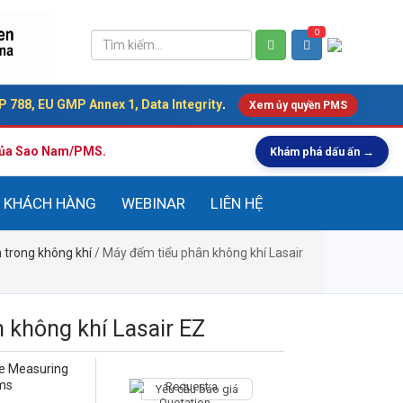
0
 788, EU GMP Annex 1, Data Integrity
.
Xem ủy quyền PMS
 của Sao Nam/PMS.
Khám phá dấu ấn →
KHÁCH HÀNG
WEBINAR
LIÊN HỆ
 trong không khí
/ Máy đếm tiểu phân không khí Lasair
 không khí Lasair EZ
le Measuring
ms
Yêu cầu báo giá