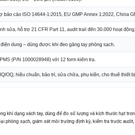
rợ báo cáo ISO 14644-1:2015, EU GMP Annex 1:2022, China G
nh sửa, hỗ trợ 21 CFR Part 11, audit trail đến 30.000 hoạt độ
iện dung – dùng được khi đeo găng tay phòng sạch.
 PMS (P/N 1000028948) với 12 form kiểm tra.
Q/OQ, hiệu chuẩn, bảo trì, sửa chữa, phụ kiện, cho thuê thiết bị
g khí dạng xách tay, dùng để đo số lượng và kích thước hạt trong 
ại phòng sạch, giám sát môi trường định kỳ, kiểm tra trước audit