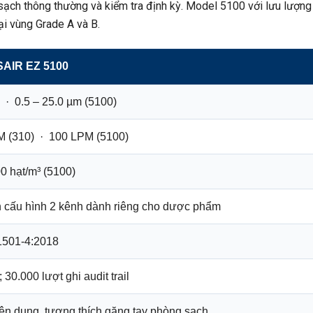
ạch thông thường và kiểm tra định kỳ. Model 5100 với lưu lượn
ại vùng Grade A và B.
AIR EZ 5100
 · 0.5 – 25.0 µm (5100)
M (310) · 100 LPM (5100)
00 hạt/m³ (5100)
n cấu hình 2 kênh dành riêng cho dược phẩm
1501-4:2018
30.000 lượt ghi audit trail
n dung, tương thích găng tay phòng sạch