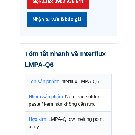
Gọi/Zalo: 0903 938 641
Nhận tư vấn & báo giá
Tóm tắt nhanh về Interflux
LMPA-Q6
Tên sản phẩm:
Interflux LMPA-Q6
Nhóm sản phẩm:
No-clean solder
paste / kem hàn không cần rửa
Hợp kim:
LMPA-Q low melting point
alloy