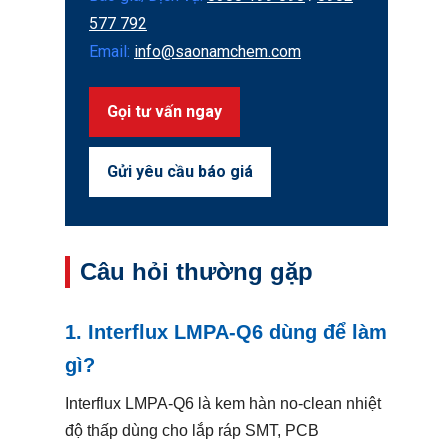
577 792
Email:
info@saonamchem.com
Gọi tư vấn ngay
Gửi yêu cầu báo giá
Câu hỏi thường gặp
1. Interflux LMPA-Q6 dùng để làm
gì?
Interflux LMPA-Q6 là kem hàn no-clean nhiệt
độ thấp dùng cho lắp ráp SMT, PCB