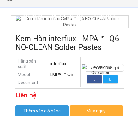
Pastes
TIN TỨC
KHÁCH HÀNG
WEBINAR
LIÊN HỆ
Kem Hàn interflux LMPA ™ -Q6
NO-CLEAN Solder Pastes
Hãng sản
interflux
xuất:
Yêu cầu báo giá
Model:
LMPA-™-Q6
Document:
Liên hệ
Thêm vào giỏ hàng
Mua ngay