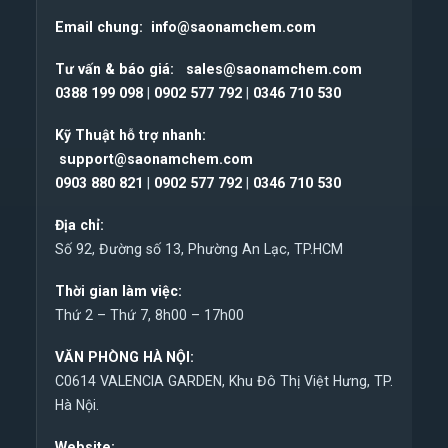
Email chung:
info@saonamchem.com
Tư vấn & báo giá:
sales@saonamchem.com
0388 199 098
|
0902 577 792
|
0346 710 530
Kỹ Thuật hỗ trợ nhanh:
support@saonamchem.com
0
903 880 821
|
0902 577 792
|
0346 710 530
Địa chỉ:
Số 92, Đường số 13, Phường An Lạc, TP.HCM
Thời gian làm việc:
Thứ 2 – Thứ 7, 8h00 – 17h00
VĂN PHÒNG HÀ NỘI:
C0614 VALENCIA GARDEN, Khu Đô Thị Việt Hưng, TP.
Hà Nội.
Website: