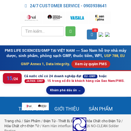
24/7 CUSTOMER SERVICE - 0903938641
0
PMS LIFE SCIENCES/GMP TẠI VIỆT NAM
— Sao Nam hỗ trợ nhà máy
USP 788, EU
dược, sinh phẩm, phòng sạch GMP, thuốc tiêm, WFI,
GMP Annex 1, Data Integrity
.
Xem ủy quyền PMS
Cả nước chỉ có 24 doanh nghiệp đạt
hoặc
EU-GMP
15
/24
.
15 trong số đó là khách hàng của Sao Nam/PMS.
JAPAN-GMP
Khám phá dấu ấn →
TRANG CHỦ
GIỚI THIỆU
SẢN PHẨM
Trang chủ
/
Sản Phẩm
/
Điện Tử - Thiết Bị Điện Tử - Hóa Chất cho Điện Tử
/
Hóa Chất cho Điện Tử
/ Kem Hàn interflux LMPA ™ -Q6 NO-CLEAN Solder
DỊCH VỤ