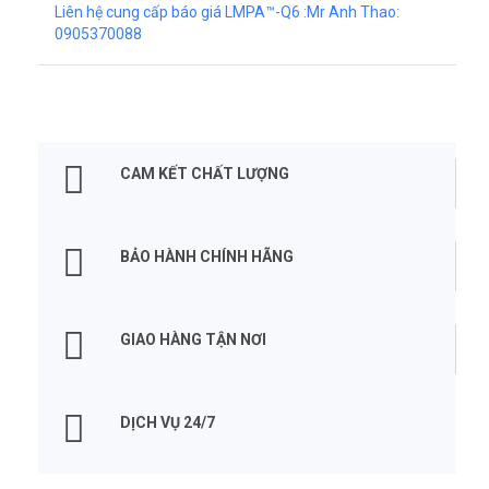
Liên hệ cung cấp báo giá LMPA™-Q6 :Mr Anh Thao:
0905370088
CAM KẾT CHẤT LƯỢNG
BẢO HÀNH CHÍNH HÃNG
GIAO HÀNG TẬN NƠI
DỊCH VỤ 24/7