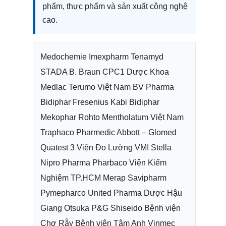
phẩm, thực phẩm và sản xuất công nghệ
cao.
Medochemie Imexpharm Tenamyd
STADA B. Braun CPC1 Dược Khoa
Medlac Terumo Việt Nam BV Pharma
Bidiphar Fresenius Kabi Bidiphar
Mekophar Rohto Mentholatum Việt Nam
Traphaco Pharmedic Abbott – Glomed
Quatest 3 Viện Đo Lường VMI Stella
Nipro Pharma Pharbaco Viện Kiểm
Nghiệm TP.HCM Merap Savipharm
Pymepharco United Pharma Dược Hậu
Giang Otsuka P&G Shiseido Bệnh viện
Chợ Rẫy Bệnh viện Tâm Anh Vinmec