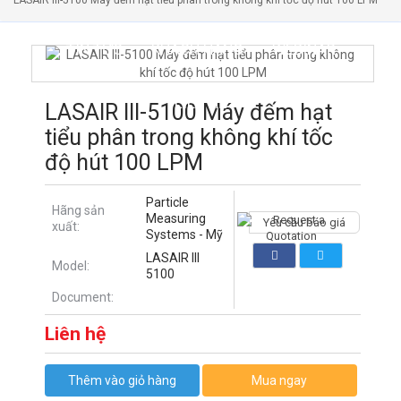
LASAIR III-5100 Máy đếm hạt tiểu phân trong không khí tốc độ hút 100 LPM
TIN TỨC
KHÁCH HÀNG
WEBINAR
LIÊN HỆ
LASAIR III-5100 Máy đếm hạt
tiểu phân trong không khí tốc
độ hút 100 LPM
Particle
Hãng sản
Measuring
Yêu cầu báo giá
xuất:
Systems - Mỹ
LASAIR III
Model:
5100
Document:
Liên hệ
Thêm vào giỏ hàng
Mua ngay