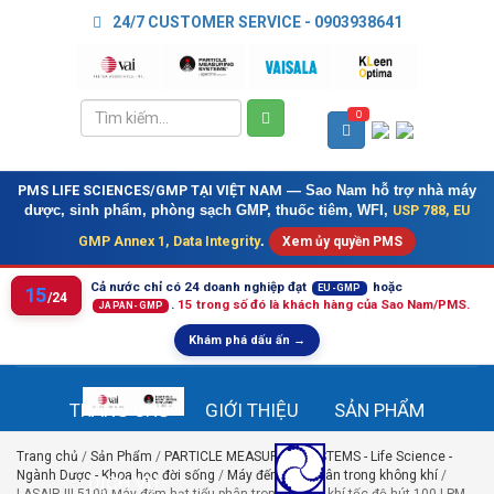
24/7 CUSTOMER SERVICE - 0903938641
0
PMS LIFE SCIENCES/GMP TẠI VIỆT NAM
— Sao Nam hỗ trợ nhà máy
USP 788, EU
dược, sinh phẩm, phòng sạch GMP, thuốc tiêm, WFI,
GMP Annex 1, Data Integrity
.
Xem ủy quyền PMS
Cả nước chỉ có 24 doanh nghiệp đạt
hoặc
EU-GMP
15
/24
.
15 trong số đó là khách hàng của Sao Nam/PMS.
JAPAN-GMP
Khám phá dấu ấn →
TRANG CHỦ
GIỚI THIỆU
SẢN PHẨM
Trang chủ
/
Sản Phẩm
/
PARTICLE MEASURING SYSTEMS - Life Science -
Ngành Dược - Khoa học đời sống
/
Máy đếm tiểu phân trong không khí
/
DỊCH VỤ