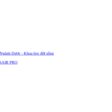
ành Dược - Khoa học đời sống
LASAIR PRO