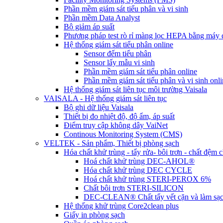
Phần mềm giám sát tiểu phân và vi sinh
Phần mềm Data Analyst
Bộ giảm áp suất
Phương pháp test rò rỉ màng lọc HEPA bằng máy đ
Hệ thống giám sát tiểu phân online
Sensor đếm tiểu phân
Sensor lấy mẫu vi sinh
Phần mềm giám sát tiểu phân online
Phần mềm giám sát tiểu phân và vi sinh onli
Hệ thống giám sát liên tục môi trường Vaisala
VAISALA - Hệ thống giám sát liên tục
Bộ ghi dữ liệu Vaisala
Thiết bị đo nhiệt độ, độ ẩm, áp suất
Điểm truy cập không dây VaiNet
Continous Monitoring System (CMS)
VELTEK - Sản phẩm, Thiết bị phòng sạch
Hóa chất khử trùng - tẩy rửa- bôi trơn - chất đệm
Hoá chất khử trùng DEC-AHOL®
Hóa chất khử trùng DEC CYCLE
Hoá chất khử trùng STERI-PEROX 6%
Chất bôi trơn STERI-SILICON
DEC-CLEAN® Chất tẩy vết cặn và làm sạ
Hệ thống khử trùng Core2clean plus
Giấy in phòng sạch