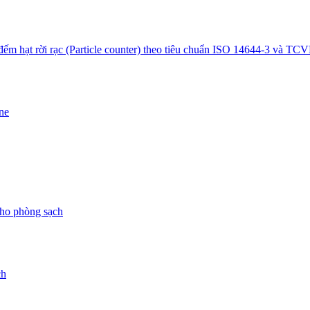
ếm hạt rời rạc (Particle counter) theo tiêu chuẩn ISO 14644-3 và TC
ne
 cho phòng sạch
ch