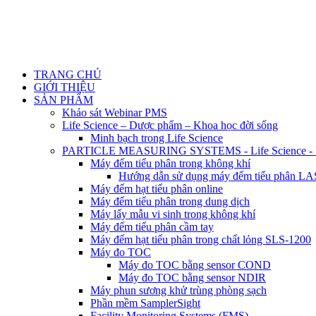
TRANG CHỦ
GIỚI THIỆU
SẢN PHẨM
Khảo sát Webinar PMS
Life Science – Dược phẩm – Khoa học đời sống
Minh bạch trong Life Science
PARTICLE MEASURING SYSTEMS - Life Science - Ng
Máy đếm tiểu phân trong không khí
Hướng dẫn sử dụng máy đếm tiểu phân 
Máy đếm hạt tiểu phân online
Máy đếm tiểu phân trong dung dịch
Máy lấy mẫu vi sinh trong không khí
Máy đếm tiểu phân cầm tay
Máy đếm hạt tiểu phân trong chất lỏng SLS-1200
Máy đo TOC
Máy đo TOC bằng sensor COND
Máy đo TOC bằng sensor NDIR
Máy phun sương khử trùng phòng sạch
Phần mềm SamplerSight
Facility Monitoring Systems (FMS)