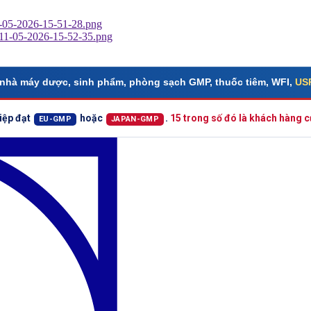
nhà máy dược, sinh phẩm, phòng sạch GMP, thuốc tiêm, WFI,
USP
iệp đạt
hoặc
.
15 trong số đó là khách hàng
EU-GMP
JAPAN-GMP