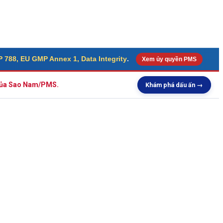
 788, EU GMP Annex 1, Data Integrity
.
Xem ủy quyền PMS
 của Sao Nam/PMS.
Khám phá dấu ấn →