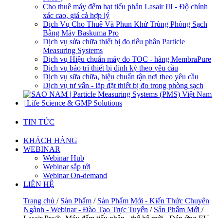
Cho thuê máy đếm hạt tiểu phân Lasair III - Độ chính
xác cao, giá cả hợp lý
Dịch Vụ Cho Thuê Và Phun Khử Trùng Phòng Sạch
Bằng Máy Baskuma Pro
Dịch vụ sửa chữa thiết bị đo tiểu phân Particle
Measuring Systems
Dịch vụ Hiệu chuẩn máy đo TOC - hãng MembraPure
Dịch vụ bảo trì thiết bị định kỳ theo yêu cầu
Dịch vụ sữa chữa, hiệu chuẩn tận nơi theo yêu cầu
Dịch vụ tư vấn - lắp đặt thiết bị đo trong phòng sạch
TIN TỨC
KHÁCH HÀNG
WEBINAR
Webinar Hub
Webinar sắp tới
Webinar On-demand
LIÊN HỆ
Trang chủ
/
Sản Phẩm
/
Sản Phẩm Mới - Kiến Thức Chuyên
Ngành - Webinar - Đào Tạo Trực Tuyến
/
Sản Phẩm Mới
/