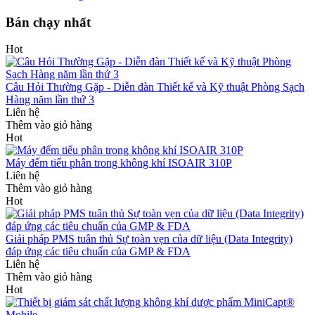
Bán chạy nhất
Hot
Câu Hỏi Thường Gặp - Diễn đàn Thiết kế và Kỹ thuật Phòng Sạch
Hàng năm lần thứ 3
Liên hệ
Thêm vào giỏ hàng
Hot
Máy đếm tiểu phân trong không khí ISOAIR 310P
Liên hệ
Thêm vào giỏ hàng
Hot
Giải pháp PMS tuân thủ Sự toàn vẹn của dữ liệu (Data Integrity)
đáp ứng các tiêu chuẩn của GMP & FDA
Liên hệ
Thêm vào giỏ hàng
Hot