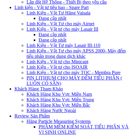
Lắp đặt Hệ Thống - Thiết Bị theo yêu cầu
Linh kiện - Vật tư tiêu hao - Spare Part
Linh Kiện - Vật Tư Hãng Vaisala
Đang cập nhật
Linh Kiện - Vật Tư cho máy Airnet
Linh Kiện - Vật tư cho máy Lasair III
Đang cập nhật
Đang cập nhật
Linh Kiện - Vật Tư máy Lasair III-110
Linh Kiện - Vật Tư cho máy APSS 2000- Máy đếm
tiểu phân trong dung dịch khác
Linh Kiện - Vật tư cho Minicapt
Linh Kiện - Vật tư cho ISOAIR
Linh Kiện - Vật tư cho máy TOC - Membra Pure
PIN LITHIUM CHO MÁY ĐẾM TIỂU PHÂN (
LUÔN CÓ SẴN)
Khách Hàng Tham Khảo
Khách Hàng Khu Vực Miền Nam
Khách Hàng Khu Vực Miền Trung
Khách Hàng Khu Vực Miền Bắc
Khách Hàng Nước Ngoài
Review Sản Phẩm
Hãng Particle Measuring Systems
PHẦM MỀM KIỂM SOÁT TIỂU PHÂN VÀ
VI SINH ONLINE