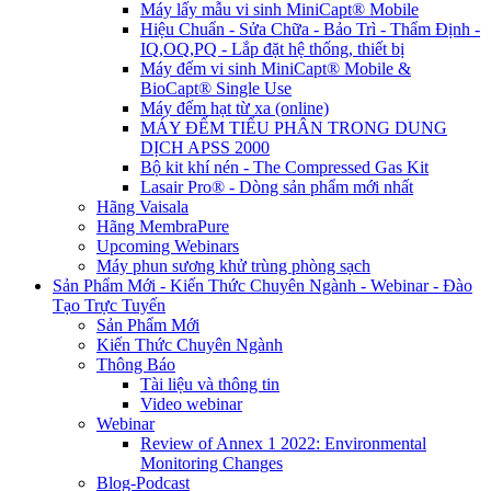
Máy lấy mẫu vi sinh MiniCapt® Mobile
Hiệu Chuẩn - Sửa Chữa - Bảo Trì - Thẩm Định -
IQ,OQ,PQ - Lắp đặt hệ thống, thiết bị
Máy đếm vi sinh MiniCapt® Mobile &
BioCapt® Single Use
Máy đếm hạt từ xa (online)
MÁY ĐẾM TIỂU PHÂN TRONG DUNG
DỊCH APSS 2000
Bộ kit khí nén - The Compressed Gas Kit
Lasair Pro® - Dòng sản phẩm mới nhất
Hãng Vaisala
Hãng MembraPure
Upcoming Webinars
Máy phun sương khử trùng phòng sạch
Sản Phẩm Mới - Kiến Thức Chuyên Ngành - Webinar - Đào
Tạo Trực Tuyến
Sản Phẩm Mới
Kiến Thức Chuyên Ngành
Thông Báo
Tài liệu và thông tin
Video webinar
Webinar
Review of Annex 1 2022: Environmental
Monitoring Changes
Blog-Podcast