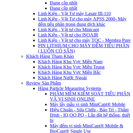
Đang cập nhật
Đang cập nhật
Linh Kiện - Vật Tư máy Lasair III-110
Linh Kiện - Vật Tư cho máy APSS 2000- Máy
đếm tiểu phân trong dung dịch khác
Linh Kiện - Vật tư cho Minicapt
Linh Kiện - Vật tư cho ISOAIR
Linh Kiện - Vật tư cho máy TOC - Membra Pure
PIN LITHIUM CHO MÁY ĐẾM TIỂU PHÂN
( LUÔN CÓ SẴN)
Khách Hàng Tham Khảo
Khách Hàng Khu Vực Miền Nam
Khách Hàng Khu Vực Miền Trung
Khách Hàng Khu Vực Miền Bắc
Khách Hàng Nước Ngoài
Review Sản Phẩm
Hãng Particle Measuring Systems
PHẦM MỀM KIỂM SOÁT TIỂU PHÂN
VÀ VI SINH ONLINE
Máy lấy mẫu vi sinh MiniCapt® Mobile
Hiệu Chuẩn - Sửa Chữa - Bảo Trì - Thẩm
Định - IQ,OQ,PQ - Lắp đặt hệ thống, thiết
bị
Máy đếm vi sinh MiniCapt® Mobile &
BioCapt® Single Use