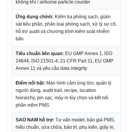
không khí / airborne particle counter
Ứng dụng chính:
Kiểm tra phòng sạch, giám
sát tiểu phân, phân loại phòng sạch, xử lý sự cố,
hỗ trợ audit và chương trình kiểm soát nhiễm
bẩn
Tiêu chuẩn liên quan:
EU GMP Annex 1, ISO
14644, ISO 21501-4, 21 CFR Part 11, EU GMP
Annex 11 và yêu cầu data integrity
Điểm nổi bật:
Màn hình cảm ứng lớn, quản lý
người dùng, audit trail, recipe, location
hierarchy, pin sạc, máy in tùy chọn và kết nối
phần mềm PMS
SAO NAM hỗ trợ:
Tư vấn model, báo giá PMS,
hiệu chuẩn, sửa chữa, bảo trì, phụ kiện, giấy in,