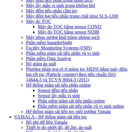
Máy đếm tiểu phân trong dung dịch
Máy lấy mẫu vi sinh trong không khí
Máy đếm tiểu phân cầm tay
Máy đếm hạt tiểu phân trong chất lỏng SLS-1200
Máy đo TOC
Máy đo TOC bằng sensor COND
Máy đo TOC bằng sensor NDIR
Máy phun sương khử trùng phòng sạch
Phần mềm SamplerSight
Facility Monitoring Systems (FMS)
Phần mềm giám sát tiểu phân và vi sinh
Phần mềm Data Analyst
Bộ giảm áp suất
Phương pháp test rò rỉ màng lọc HEPA bằng máy đếm
hạt rời rạc (Particle counter) theo tiêu chuẩn ISO
14644-3 và TCVN 8664-3 (2011)
Hệ thống giám sát tiểu phân online
Sensor đếm tiểu phân
Sensor lấy mẫu vi sinh
Phần mềm giám sát tiểu phân online
Phần mềm giám sát tiểu phân và vi sinh online
Hệ thống giám sát liên tục môi trường Vaisala
VAISALA - Hệ thống giám sát liên tục
Bộ ghi dữ liệu Vaisala
Thiết bị đo nhiệt độ, độ ẩm, áp suất