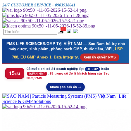
24/7 CUSTOMER SERVICE - 0903938641
0
PMS LIFE SCIENCES/GMP TẠI VIỆT NAM
— Sao Nam hỗ trợ nhà
máy dược, sinh phẩm, phòng sạch GMP, thuốc tiêm, WFI,
USP
788, EU GMP Annex 1, Data Integrity
.
Xem ủy quyền PMS
Cả nước chỉ có 24 doanh nghiệp đạt
hoặc
EU-GMP
15
.
15 trong số đó là khách hàng của Sao
/24
JAPAN-GMP
Nam/PMS.
Khám phá dấu ấn →