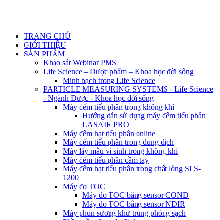
TRANG CHỦ
GIỚI THIỆU
SẢN PHẨM
Khảo sát Webinar PMS
Life Science – Dược phẩm – Khoa học đời sống
Minh bạch trong Life Science
PARTICLE MEASURING SYSTEMS - Life Science
- Ngành Dược - Khoa học đời sống
Máy đếm tiểu phân trong không khí
Hướng dẫn sử dụng máy đếm tiểu phân
LASAIR PRO
Máy đếm hạt tiểu phân online
Máy đếm tiểu phân trong dung dịch
Máy lấy mẫu vi sinh trong không khí
Máy đếm tiểu phân cầm tay
Máy đếm hạt tiểu phân trong chất lỏng SLS-
1200
Máy đo TOC
Máy đo TOC bằng sensor COND
Máy đo TOC bằng sensor NDIR
Máy phun sương khử trùng phòng sạch