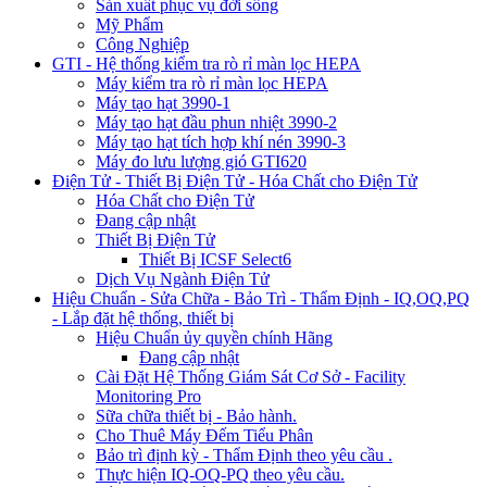
Sản xuất phục vụ đời sống
Mỹ Phẩm
Công Nghiệp
GTI - Hệ thống kiểm tra rò rỉ màn lọc HEPA
Máy kiểm tra rò rỉ màn lọc HEPA
Máy tạo hạt 3990-1
Máy tạo hạt đầu phun nhiệt 3990-2
Máy tạo hạt tích hợp khí nén 3990-3
Máy đo lưu lượng gió GTI620
Điện Tử - Thiết Bị Điện Tử - Hóa Chất cho Điện Tử
Hóa Chất cho Điện Tử
Đang cập nhật
Thiết Bị Điện Tử
Thiết Bị ICSF Select6
Dịch Vụ Ngành Điện Tử
Hiệu Chuẩn - Sửa Chữa - Bảo Trì - Thẩm Định - IQ,OQ,PQ
- Lắp đặt hệ thống, thiết bị
Hiệu Chuẩn ủy quyền chính Hãng
Đang cập nhật
Cài Đặt Hệ Thống Giám Sát Cơ Sở - Facility
Monitoring Pro
Sữa chữa thiết bị - Bảo hành.
Cho Thuê Máy Đếm Tiểu Phân
Bảo trì định kỳ - Thẩm Định theo yêu cầu .
Thực hiện IQ-OQ-PQ theo yêu cầu.