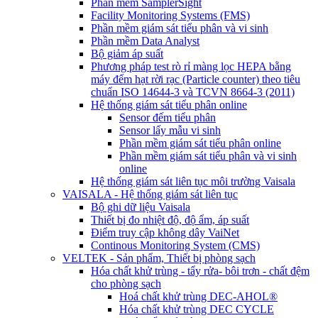
Phần mềm SamplerSight
Facility Monitoring Systems (FMS)
Phần mềm giám sát tiểu phân và vi sinh
Phần mềm Data Analyst
Bộ giảm áp suất
Phương pháp test rò rỉ màng lọc HEPA bằng
máy đếm hạt rời rạc (Particle counter) theo tiêu
chuẩn ISO 14644-3 và TCVN 8664-3 (2011)
Hệ thống giám sát tiểu phân online
Sensor đếm tiểu phân
Sensor lấy mẫu vi sinh
Phần mềm giám sát tiểu phân online
Phần mềm giám sát tiểu phân và vi sinh
online
Hệ thống giám sát liên tục môi trường Vaisala
VAISALA - Hệ thống giám sát liên tục
Bộ ghi dữ liệu Vaisala
Thiết bị đo nhiệt độ, độ ẩm, áp suất
Điểm truy cập không dây VaiNet
Continous Monitoring System (CMS)
VELTEK - Sản phẩm, Thiết bị phòng sạch
Hóa chất khử trùng - tẩy rửa- bôi trơn - chất đệm
cho phòng sạch
Hoá chất khử trùng DEC-AHOL®
Hóa chất khử trùng DEC CYCLE