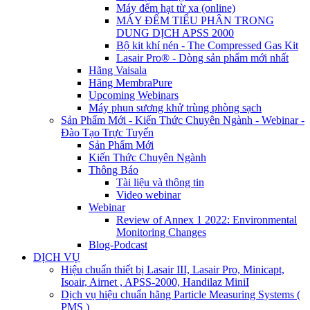
Máy đếm hạt từ xa (online)
MÁY ĐẾM TIỂU PHÂN TRONG
DUNG DỊCH APSS 2000
Bộ kit khí nén - The Compressed Gas Kit
Lasair Pro® - Dòng sản phẩm mới nhất
Hãng Vaisala
Hãng MembraPure
Upcoming Webinars
Máy phun sương khử trùng phòng sạch
Sản Phẩm Mới - Kiến Thức Chuyên Ngành - Webinar -
Đào Tạo Trực Tuyến
Sản Phẩm Mới
Kiến Thức Chuyên Ngành
Thông Báo
Tài liệu và thông tin
Video webinar
Webinar
Review of Annex 1 2022: Environmental
Monitoring Changes
Blog-Podcast
DỊCH VỤ
Hiệu chuẩn thiết bị Lasair III, Lasair Pro, Minicapt,
Isoair, Airnet , APSS-2000, Handilaz MiniI
Dịch vụ hiệu chuẩn hãng Particle Measuring Systems (
PMS )