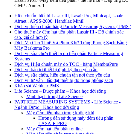
Lasair Pro® -Máy đếm tiểu phân - thế hệ mới - Đáp ứng EU
GMP - Annex 1
Hiệu chuẩn thiết bị Lasair III, Lasair Pro, Minicapt, Isoair,
Airnet , APSS-2000, Handilaz MiniI
Dịch vụ hiệu chuẩn hãng Particle Measuring Systems ( PMS )
Cho thuê máy đếm hạt tiểu phân Lasair III - Độ chính xác
cao, giá cả hợp lý
Dịch Vụ Cho Thuê Và Phun Khử Trùng Phòng Sạch Bằng
Máy Baskuma Pro
Dịch vụ sửa chữa thiết bị đo tiểu phân Particle Measuring
Systems
Dịch vụ Hiệu chuẩn máy đo TOC - hãng MembraPure
Dịch vụ bảo trì thiết bị định kỳ theo yêu cầu
Dịch vụ sữa chữa, hiệu chuẩn tận nơi theo yêu cầu
Dịch vụ tư vấn - lắp đặt thiết bị đo trong phòng sạch
Khảo sát Webinar PMS
Life Science – Dược phẩm – Khoa học đời sống
Minh bạch trong Life Science
PARTICLE MEASURING SYSTEMS - Life Science -
Ngành Dược - Khoa học đời sống
Máy đếm tiểu phân trong không khí
Hướng dẫn sử dụng máy đếm tiểu phân
LASAIR PRO
Máy đếm hạt tiểu phân online