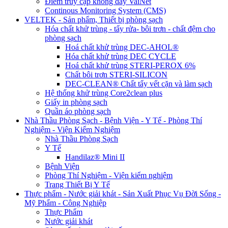
Điểm truy cập không dây VaiNet
Continous Monitoring System (CMS)
VELTEK - Sản phẩm, Thiết bị phòng sạch
Hóa chất khử trùng - tẩy rửa- bôi trơn - chất đệm cho
phòng sạch
Hoá chất khử trùng DEC-AHOL®
Hóa chất khử trùng DEC CYCLE
Hoá chất khử trùng STERI-PEROX 6%
Chất bôi trơn STERI-SILICON
DEC-CLEAN® Chất tẩy vết cặn và làm sạch
Hệ thống khử trùng Core2clean plus
Giấy in phòng sạch
Quần áo phòng sạch
Nhà Thầu Phòng Sạch - Bệnh Viện - Y Tế - Phòng Thí
Nghiệm - Viện Kiểm Nghiệm
Nhà Thầu Phòng Sạch
Y Tế
Handilaz® Mini II
Bệnh Viện
Phòng Thí Nghiệm - Viện kiểm nghiệm
Trang Thiết Bị Y Tế
Thực phẩm - Nước giải khát - Sản Xuất Phục Vụ Đời Sống -
Mỹ Phẩm - Công Nghiệp
Thực Phẩm
Nước giải khát