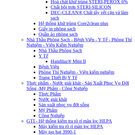
Hoá chất khử trùng STERI-PEROX 6%
Chất bôi trơn STERI-SILICON
DEC-CLEAN® Chất tẩy vết cặn và làm
sạch
Hệ thống khử trùng Core2clean plus
Giấy in phòng sạch
Quần áo phòng sạch
Nhà Thầu Phòng Sạch - Bệnh Viện - Y Tế - Phòng Thí
Nghiệm - Viện Kiểm Nghiệm
Nhà Thầu Phòng Sạch
Y Tế
Handilaz® Mini II
Bệnh Viện
Phòng Thí Nghiệm - Viện kiểm nghiệm
Trang Thiết Bị Y Tế
Thực phẩm - Nước giải khát - Sản Xuất Phục Vụ Đời
Sống -Mỹ Phẩm - Công Nghiệp
Thực Phẩm
Nước giải khát
Sản xuất phục vụ đời sống
Mỹ Phẩm
Công Nghiệp
GTI - Hệ thống kiểm tra rò rỉ màn lọc HEPA
Máy kiểm tra rò rỉ màn lọc HEPA
Máy tạo hạt 3990-1