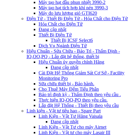
Máy tạo hạt đầu phun nhiệt 3990-2
Máy tạo hạt tích hợp khí nén 3990-3
Máy đo lưu lượng gió GTI620
Điện Tử - Thiết Bị Điện Tử - Hóa Chất cho Điện Tử
Hóa Chất cho Điện Tử
Đang cập nhật
Thiết Bị Điện Tử
Thiết Bị ICSF Select6
Dịch Vụ Ngành Điện Tử
Hiệu Chuẩn - Sửa Chữa - Bảo Trì - Thẩm Định -
IQ,OQ,PQ - Lắp đặt hệ thống, thiết bị
Hiệu Chuẩn ủy quyền chính Hãng
Đang cập nhật
Cài Đặt Hệ Thống Giám Sát Cơ Sở - Facility
Monitoring Pro
Sữa chữa thiết bị - Bảo hành.
Cho Thuê Máy Đếm Tiểu Phân
Bảo trì định kỳ - Thẩm Định theo yêu cầu .
Thực hiện IQ-OQ-PQ theo yêu cầu.
Lắp đặt Hệ Thống - Thiết Bị theo yêu cầu
Linh kiện - Vật tư tiêu hao - Spare Part
Linh Kiện - Vật Tư Hãng Vaisala
Đang cập nhật
Linh Kiện - Vật Tư cho máy Airnet
Linh Kiện - Vật tư cho máy Lasair III