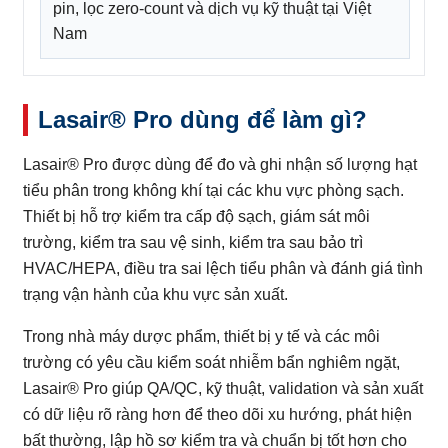
pin, lọc zero-count và dịch vụ kỹ thuật tại Việt
Nam
Lasair® Pro dùng để làm gì?
Lasair® Pro được dùng để đo và ghi nhận số lượng hạt
tiểu phân trong không khí tại các khu vực phòng sạch.
Thiết bị hỗ trợ kiểm tra cấp độ sạch, giám sát môi
trường, kiểm tra sau vệ sinh, kiểm tra sau bảo trì
HVAC/HEPA, điều tra sai lệch tiểu phân và đánh giá tình
trạng vận hành của khu vực sản xuất.
Trong nhà máy dược phẩm, thiết bị y tế và các môi
trường có yêu cầu kiểm soát nhiễm bẩn nghiêm ngặt,
Lasair® Pro giúp QA/QC, kỹ thuật, validation và sản xuất
có dữ liệu rõ ràng hơn để theo dõi xu hướng, phát hiện
bất thường, lập hồ sơ kiểm tra và chuẩn bị tốt hơn cho