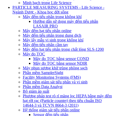
Minh bạch trong Life Science
PARTICLE MEASURING SYSTEMS - Life Science -
Ngành Dược - Khoa học đời sống
Máy đếm tiểu phân trong không khí
Hướng dẫn sử dụng máy đếm tiểu phân
LASAIR PRO
Máy đếm hạt tiểu phân online
Máy đếm tiểu phân trong dung dịch
Máy lấy mẫu vi sinh trong không khí
Máy đếm tiểu phân cầm tay
Máy đếm hạt tiểu phân trong chất lỏng SLS-1200
Máy đo TOC
Máy đo TOC bằng sensor COND
Máy đo TOC bằng sensor NDIR
Máy phun sương khử trùng phòng sạch
Phần mềm SamplerSight
Facility Monitoring Systems (FMS)
Phần mềm giám sát tiểu phân và vi sinh
Phần mềm Data Analyst
Bộ giảm áp suất
Phương pháp test rò rỉ màng lọc HEPA bằng máy đếm
hạt rời rạc (Particle counter) theo tiêu chuẩn ISO
14644-3 và TCVN 8664-3 (2011)
Hệ thống giám sát tiểu phân online
Sensor đếm tiểu phân