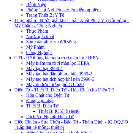
Bệnh Viện
Phòng Thí Nghiệm - Viện kiểm nghiệm
Trang Thiết Bị Y Tế
Thực phẩm - Nước giải khát - Sản Xuất Phục Vụ Đời Sống -
Mỹ Phẩm - Công Nghiệp
Thực Phẩm
Nước giải khát
Sản xuất phục vụ đời sống
Mỹ Phẩm
Công Nghiệp
GTI - Hệ thống kiểm tra rò rỉ màn lọc HEPA
Máy kiểm tra rò rỉ màn lọc HEPA
Máy tạo hạt 3990-1
Máy tạo hạt đầu phun nhiệt 3990-2
Máy tạo hạt tích hợp khí nén 3990-3
Máy đo lưu lượng gió GTI620
Điện Tử - Thiết Bị Điện Tử - Hóa Chất cho Điện Tử
Hóa Chất cho Điện Tử
Đang cập nhật
Thiết Bị Điện Tử
Thiết Bị ICSF Select6
Dịch Vụ Ngành Điện Tử
Hiệu Chuẩn - Sửa Chữa - Bảo Trì - Thẩm Định - IQ,OQ,PQ
- Lắp đặt hệ thống, thiết bị
Hiệu Chuẩn ủy quyền chính Hãng