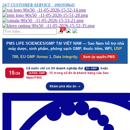
24/7 CUSTOMER SERVICE - 0903938641
0
PMS LIFE SCIENCES/GMP TẠI VIỆT NAM
— Sao Nam hỗ trợ nhà
máy dược, sinh phẩm, phòng sạch GMP, thuốc tiêm, WFI,
USP
788, EU GMP Annex 1, Data Integrity
.
Xem ủy quyền PMS
Cả nước chỉ có 24 doanh nghiệp đạt
hoặc
EU-GMP
15
.
15 trong số đó là khách hàng của Sao
/24
JAPAN-GMP
Nam/PMS.
Khám phá dấu ấn →