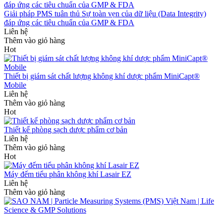
Giải pháp PMS tuân thủ Sự toàn vẹn của dữ liệu (Data Integrity)
đáp ứng các tiêu chuẩn của GMP & FDA
Liên hệ
Thêm vào giỏ hàng
Hot
Thiết bị giám sát chất lượng không khí dược phẩm MiniCapt®
Mobile
Liên hệ
Thêm vào giỏ hàng
Hot
Thiết kế phòng sạch dược phẩm cơ bản
Liên hệ
Thêm vào giỏ hàng
Hot
Máy đếm tiểu phân không khí Lasair EZ
Liên hệ
Thêm vào giỏ hàng