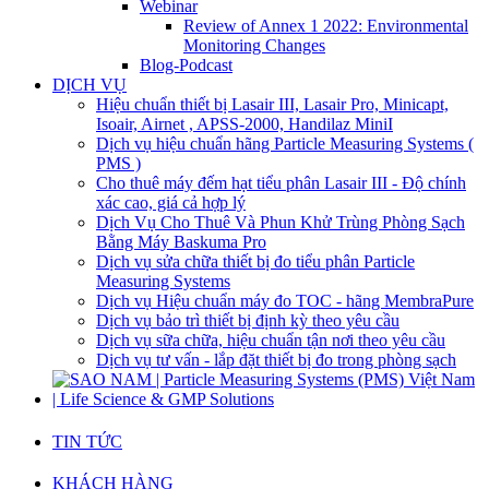
Webinar
Review of Annex 1 2022: Environmental
Monitoring Changes
Blog-Podcast
DỊCH VỤ
Hiệu chuẩn thiết bị Lasair III, Lasair Pro, Minicapt,
Isoair, Airnet , APSS-2000, Handilaz MiniI
Dịch vụ hiệu chuẩn hãng Particle Measuring Systems (
PMS )
Cho thuê máy đếm hạt tiểu phân Lasair III - Độ chính
xác cao, giá cả hợp lý
Dịch Vụ Cho Thuê Và Phun Khử Trùng Phòng Sạch
Bằng Máy Baskuma Pro
Dịch vụ sửa chữa thiết bị đo tiểu phân Particle
Measuring Systems
Dịch vụ Hiệu chuẩn máy đo TOC - hãng MembraPure
Dịch vụ bảo trì thiết bị định kỳ theo yêu cầu
Dịch vụ sữa chữa, hiệu chuẩn tận nơi theo yêu cầu
Dịch vụ tư vấn - lắp đặt thiết bị đo trong phòng sạch
TIN TỨC
KHÁCH HÀNG