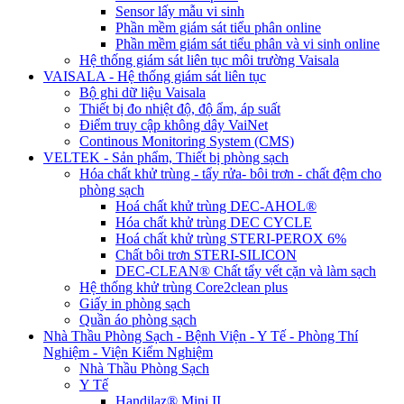
Sensor lấy mẫu vi sinh
Phần mềm giám sát tiểu phân online
Phần mềm giám sát tiểu phân và vi sinh online
Hệ thống giám sát liên tục môi trường Vaisala
VAISALA - Hệ thống giám sát liên tục
Bộ ghi dữ liệu Vaisala
Thiết bị đo nhiệt độ, độ ẩm, áp suất
Điểm truy cập không dây VaiNet
Continous Monitoring System (CMS)
VELTEK - Sản phẩm, Thiết bị phòng sạch
Hóa chất khử trùng - tẩy rửa- bôi trơn - chất đệm cho
phòng sạch
Hoá chất khử trùng DEC-AHOL®
Hóa chất khử trùng DEC CYCLE
Hoá chất khử trùng STERI-PEROX 6%
Chất bôi trơn STERI-SILICON
DEC-CLEAN® Chất tẩy vết cặn và làm sạch
Hệ thống khử trùng Core2clean plus
Giấy in phòng sạch
Quần áo phòng sạch
Nhà Thầu Phòng Sạch - Bệnh Viện - Y Tế - Phòng Thí
Nghiệm - Viện Kiểm Nghiệm
Nhà Thầu Phòng Sạch
Y Tế
Handilaz® Mini II