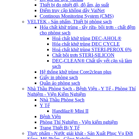
Thiết bị đo nhiệt độ, độ ẩm, áp suất
Điểm truy cập không dây VaiNet
Continous Monitoring System (CMS)
VELTEK - Sản phẩm, Thiết bị phòng sạch
Hóa chất khử trùng - tẩy rửa- bôi trơn - chất đệm
cho phòng sạch
Hoá chất khử trùng DEC-AHOL®
Hóa chất khử trùng DEC CYCLE
Hoá chất khử trùng STERI-PEROX 6%
Chất bôi trơn STERI-SILICON
DEC-CLEAN® Chất tẩy vết cặn và làm
sạch
Hệ thống khử trùng Core2clean plus
Giấy in phòng sạch
Quần áo phòng sạch
Nhà Thầu Phòng Sạch - Bệnh Viện - Y Tế - Phòng Thí
Nghiệm - Viện Kiểm Nghiệm
Nhà Thầu Phòng Sạch
Y Tế
Handilaz® Mini II
Bệnh Viện
Phòng Thí Nghiệm - Viện kiểm nghiệm
Trang Thiết Bị Y Tế
Thực phẩm - Nước giải khát - Sản Xuất Phục Vụ Đời
Sống -Mỹ Phẩm - Công Nghiệp