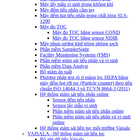
Máy lấy mẫu vi sinh trong không khí
Máy đếm tiểu phân cầm tay
Máy đếm hạt tiểu phân trong chất lỏng SLS-
1200
Máy đo TOC
Máy đo TOC bằng sensor COND
Máy đo TOC bằng sensor NDIR
Máy phun sương khử trùng phòng sạch
Phần mềm SamplerSight
Facility Monitoring Systems (FMS)
Phần mềm giám sát tiểu phân và vi sinh
Phần mềm Data Analyst
Bộ giảm áp suất
Phương pháp test rò rỉ màng lọc HEPA bằng
máy đếm hạt rời rạc (Particle counter) theo tiêu
chuẩn ISO 14644-3 và TCVN 8664-3 (2011)
Hệ thống giám sát tiểu phân online
Sensor đếm tiểu phân
Sensor lấy mẫu vi sinh
Phần mềm giám sát tiểu phân online
Phần mềm giám sát tiểu phân và vi sinh
online
Hệ thống giám sát liên tục môi trường Vaisala
VAISALA - Hệ thống giám sát liên tục
Bộ ghi dữ liệu Vaisala