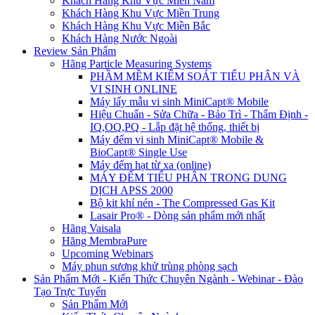
Khách Hàng Khu Vực Miền Nam
Khách Hàng Khu Vực Miền Trung
Khách Hàng Khu Vực Miền Bắc
Khách Hàng Nước Ngoài
Review Sản Phẩm
Hãng Particle Measuring Systems
PHẦM MỀM KIỂM SOÁT TIỂU PHÂN VÀ
VI SINH ONLINE
Máy lấy mẫu vi sinh MiniCapt® Mobile
Hiệu Chuẩn - Sửa Chữa - Bảo Trì - Thẩm Định -
IQ,OQ,PQ - Lắp đặt hệ thống, thiết bị
Máy đếm vi sinh MiniCapt® Mobile &
BioCapt® Single Use
Máy đếm hạt từ xa (online)
MÁY ĐẾM TIỂU PHÂN TRONG DUNG
DỊCH APSS 2000
Bộ kit khí nén - The Compressed Gas Kit
Lasair Pro® - Dòng sản phẩm mới nhất
Hãng Vaisala
Hãng MembraPure
Upcoming Webinars
Máy phun sương khử trùng phòng sạch
Sản Phẩm Mới - Kiến Thức Chuyên Ngành - Webinar - Đào
Tạo Trực Tuyến
Sản Phẩm Mới