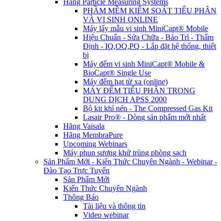
Hãng Particle Measuring Systems
PHẦM MỀM KIỂM SOÁT TIỂU PHÂN
VÀ VI SINH ONLINE
Máy lấy mẫu vi sinh MiniCapt® Mobile
Hiệu Chuẩn - Sửa Chữa - Bảo Trì - Thẩm
Định - IQ,OQ,PQ - Lắp đặt hệ thống, thiết
bị
Máy đếm vi sinh MiniCapt® Mobile &
BioCapt® Single Use
Máy đếm hạt từ xa (online)
MÁY ĐẾM TIỂU PHÂN TRONG
DUNG DỊCH APSS 2000
Bộ kit khí nén - The Compressed Gas Kit
Lasair Pro® - Dòng sản phẩm mới nhất
Hãng Vaisala
Hãng MembraPure
Upcoming Webinars
Máy phun sương khử trùng phòng sạch
Sản Phẩm Mới - Kiến Thức Chuyên Ngành - Webinar -
Đào Tạo Trực Tuyến
Sản Phẩm Mới
Kiến Thức Chuyên Ngành
Thông Báo
Tài liệu và thông tin
Video webinar