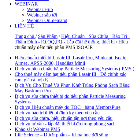
WEBINAR
Webinar Hub
Webinar sắp tới
Webinar On-demand
LIÊN HỆ
Trang chủ
/
Sản Phẩm
/
Hiệu Chuẩn - Sửa Chữa - Bảo Trì -
Thẩm Định - IQ,OQ,PQ - Lắp đặt hệ thống, thiết bị
/ Hiệu
chuẩn máy đếm tiểu phân PMS ISOAIR
Hiệu chuẩn thiết bị Lasair III, Lasair Pro, Minicapt, Isoair,
Airnet , APSS-2000, Handilaz MiniI
Dịch vụ hiệu chuẩn hãng Particle Measuring Systems ( PMS )
Cho thuê máy đếm hạt tiểu phân Lasair III - Độ chính xác
cao, giá cả hợp lý
Dịch Vụ Cho Thuê Và Phun Khử Trùng Phòng Sạch Bằng
Máy Baskuma Pro
Dịch vụ sửa chữa thiết bị đo tiểu phân Particle Measuring
Systems
Dịch vụ Hiệu chuẩn máy đo TOC - hãng MembraPure
Dịch vụ bảo trì thiết bị định kỳ theo yêu cầu
Dịch vụ sữa chữa, hiệu chuẩn tận nơi theo yêu cầu
Dịch vụ tư vấn - lắp đặt thiết bị đo trong phòng sạch
Khảo sát Webinar PMS
Life Science – Dược phẩm – Khoa học đời sống