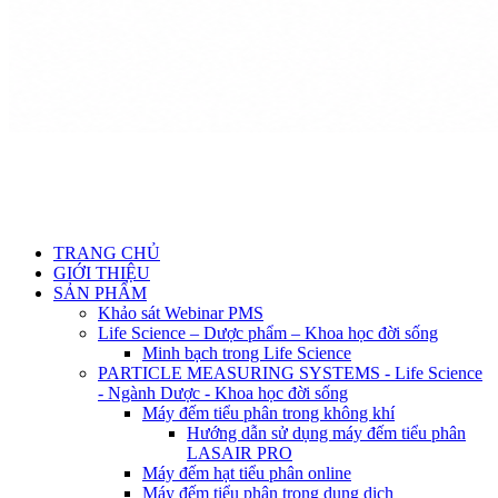
TRANG CHỦ
GIỚI THIỆU
SẢN PHẨM
Khảo sát Webinar PMS
Life Science – Dược phẩm – Khoa học đời sống
Minh bạch trong Life Science
PARTICLE MEASURING SYSTEMS - Life Science
- Ngành Dược - Khoa học đời sống
Máy đếm tiểu phân trong không khí
Hướng dẫn sử dụng máy đếm tiểu phân
LASAIR PRO
Máy đếm hạt tiểu phân online
Máy đếm tiểu phân trong dung dịch