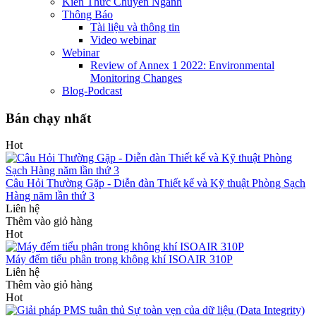
Kiến Thức Chuyên Ngành
Thông Báo
Tài liệu và thông tin
Video webinar
Webinar
Review of Annex 1 2022: Environmental
Monitoring Changes
Blog-Podcast
Bán chạy nhất
Hot
Câu Hỏi Thường Gặp - Diễn đàn Thiết kế và Kỹ thuật Phòng Sạch
Hàng năm lần thứ 3
Liên hệ
Thêm vào giỏ hàng
Hot
Máy đếm tiểu phân trong không khí ISOAIR 310P
Liên hệ
Thêm vào giỏ hàng
Hot