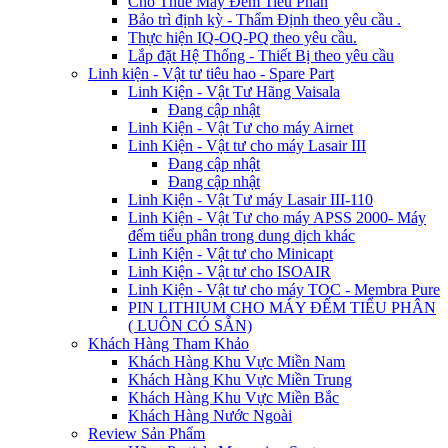
Cho Thuê Máy Đếm Tiểu Phân
Bảo trì định kỳ - Thẩm Định theo yêu cầu .
Thực hiện IQ-OQ-PQ theo yêu cầu.
Lắp đặt Hệ Thống - Thiết Bị theo yêu cầu
Linh kiện - Vật tư tiêu hao - Spare Part
Linh Kiện - Vật Tư Hãng Vaisala
Đang cập nhật
Linh Kiện - Vật Tư cho máy Airnet
Linh Kiện - Vật tư cho máy Lasair III
Đang cập nhật
Đang cập nhật
Linh Kiện - Vật Tư máy Lasair III-110
Linh Kiện - Vật Tư cho máy APSS 2000- Máy
đếm tiểu phân trong dung dịch khác
Linh Kiện - Vật tư cho Minicapt
Linh Kiện - Vật tư cho ISOAIR
Linh Kiện - Vật tư cho máy TOC - Membra Pure
PIN LITHIUM CHO MÁY ĐẾM TIỂU PHÂN
( LUÔN CÓ SẴN)
Khách Hàng Tham Khảo
Khách Hàng Khu Vực Miền Nam
Khách Hàng Khu Vực Miền Trung
Khách Hàng Khu Vực Miền Bắc
Khách Hàng Nước Ngoài
Review Sản Phẩm