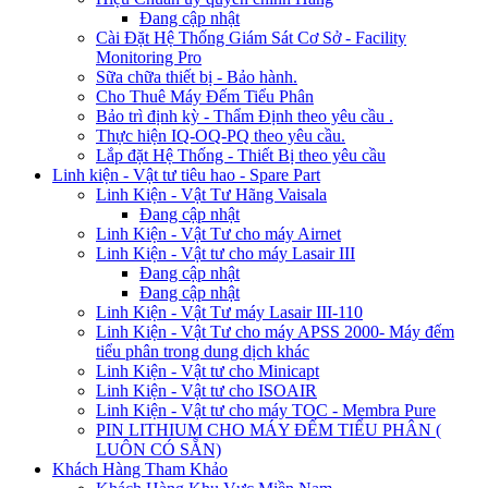
Đang cập nhật
Cài Đặt Hệ Thống Giám Sát Cơ Sở - Facility
Monitoring Pro
Sữa chữa thiết bị - Bảo hành.
Cho Thuê Máy Đếm Tiểu Phân
Bảo trì định kỳ - Thẩm Định theo yêu cầu .
Thực hiện IQ-OQ-PQ theo yêu cầu.
Lắp đặt Hệ Thống - Thiết Bị theo yêu cầu
Linh kiện - Vật tư tiêu hao - Spare Part
Linh Kiện - Vật Tư Hãng Vaisala
Đang cập nhật
Linh Kiện - Vật Tư cho máy Airnet
Linh Kiện - Vật tư cho máy Lasair III
Đang cập nhật
Đang cập nhật
Linh Kiện - Vật Tư máy Lasair III-110
Linh Kiện - Vật Tư cho máy APSS 2000- Máy đếm
tiểu phân trong dung dịch khác
Linh Kiện - Vật tư cho Minicapt
Linh Kiện - Vật tư cho ISOAIR
Linh Kiện - Vật tư cho máy TOC - Membra Pure
PIN LITHIUM CHO MÁY ĐẾM TIỂU PHÂN (
LUÔN CÓ SẴN)
Khách Hàng Tham Khảo