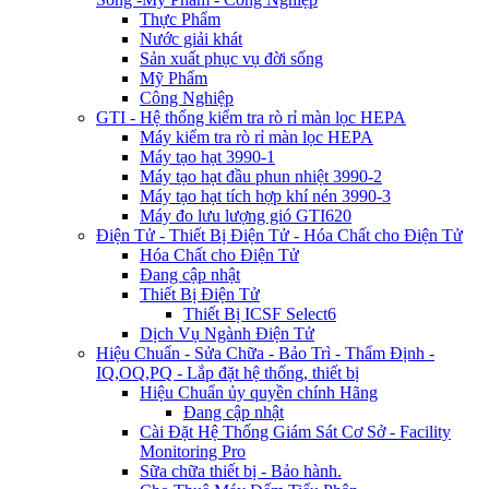
Thực Phẩm
Nước giải khát
Sản xuất phục vụ đời sống
Mỹ Phẩm
Công Nghiệp
GTI - Hệ thống kiểm tra rò rỉ màn lọc HEPA
Máy kiểm tra rò rỉ màn lọc HEPA
Máy tạo hạt 3990-1
Máy tạo hạt đầu phun nhiệt 3990-2
Máy tạo hạt tích hợp khí nén 3990-3
Máy đo lưu lượng gió GTI620
Điện Tử - Thiết Bị Điện Tử - Hóa Chất cho Điện Tử
Hóa Chất cho Điện Tử
Đang cập nhật
Thiết Bị Điện Tử
Thiết Bị ICSF Select6
Dịch Vụ Ngành Điện Tử
Hiệu Chuẩn - Sửa Chữa - Bảo Trì - Thẩm Định -
IQ,OQ,PQ - Lắp đặt hệ thống, thiết bị
Hiệu Chuẩn ủy quyền chính Hãng
Đang cập nhật
Cài Đặt Hệ Thống Giám Sát Cơ Sở - Facility
Monitoring Pro
Sữa chữa thiết bị - Bảo hành.